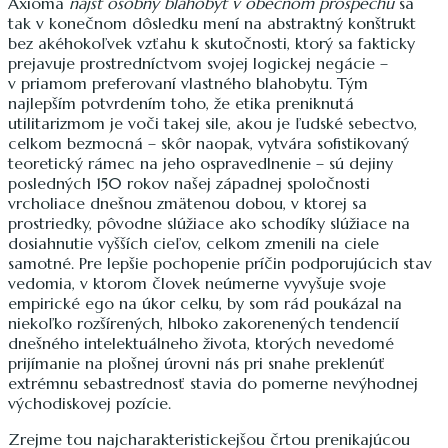
Axióma
nájsť osobný blahobyt v obecnom prospechu
sa
tak v konečnom dôsledku mení na abstraktný konštrukt
bez akéhokoľvek vzťahu k skutočnosti, ktorý sa fakticky
prejavuje prostredníctvom svojej logickej negácie –
v priamom preferovaní vlastného blahobytu. Tým
najlepším potvrdením toho, že etika preniknutá
utilitarizmom je voči takej sile, akou je ľudské sebectvo,
celkom bezmocná – skôr naopak, vytvára sofistikovaný
teoretický rámec na jeho ospravedlnenie – sú dejiny
posledných 150 rokov našej západnej spoločnosti
vrcholiace dnešnou zmätenou dobou, v ktorej sa
prostriedky, pôvodne slúžiace ako schodíky slúžiace na
dosiahnutie vyšších cieľov, celkom zmenili na ciele
samotné. Pre lepšie pochopenie príčin podporujúcich stav
vedomia, v ktorom človek neúmerne vyvyšuje svoje
empirické ego na úkor celku, by som rád poukázal na
niekoľko rozšírených, hlboko zakorenených tendencií
dnešného intelektuálneho života, ktorých nevedomé
prijímanie na plošnej úrovni nás pri snahe preklenúť
extrémnu sebastrednosť stavia do pomerne nevýhodnej
východiskovej pozície.
Zrejme tou najcharakteristickejšou črtou prenikajúcou