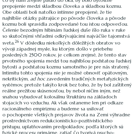
prepojenie medzi skladbou človeka a skladbou kozmu.
Obe oblasti boli natoľko intímne prepojené, že tie
najhlbšie otázky pátrajúce po pôvode človeka a pôvode
kozmu boli spravidla zodpovedané tou istou odpoveďou.
Čelenie bezodným hlbinám ľudskej duše išlo ruka v ruke
so skutočnými vhľadmi odkrývajúcimi najväčšie tajomstvá
26
sveta.
V dôsledku niekoľkých dôležitých obratov vo
vývoji západnej mysle, ku ktorým došlo v priebehu
posledných 2500 rokov, je celkom zrejmé, že tento stav
prvotného spojenia medzi tou najhlbšou podstatou ľudskej
bytosti a podstatou kozmu samotného je pre nás stratený.
Intimitu tohto spojenia nie je možné obnoviť opätovným,
nekritickým,
ad hoc
zavedením tradičných metafyzických
systémov, pretože takýto krok bez toho, že by bol zaštítený
reálne prežitou skúsenosťou, by nebol ničím iným, než
snahou vybudovať kolosálnu štruktúru na základoch
stojacich vo vzduchu. Ak však ostaneme len pri odkaze
racionálneho empirizmu a budeme sa usilovať
o pochopenie všetkých prejavov života na Zemi výhradne
prostredníctvom redukcionisticko-pozitivistického
prístupu, uplatňovaním predpokladov, podľa ktorých sú
fyzické procesy primárne, zatiaľ čo tvorivá psycho-