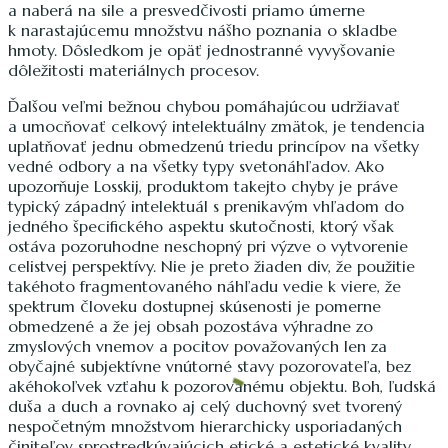
a naberá na sile a presvedčivosti priamo úmerne
k narastajúcemu množstvu nášho poznania o skladbe
hmoty. Dôsledkom je opäť jednostranné vyvyšovanie
dôležitosti materiálnych procesov.
Ďalšou veľmi bežnou chybou pomáhajúcou udržiavať
a umocňovať celkový intelektuálny zmätok, je tendencia
uplatňovať jednu obmedzenú triedu princípov na všetky
vedné odbory a na všetky typy svetonáhľadov. Ako
upozorňuje Losskij, produktom takejto chyby je práve
typický západný intelektuál s prenikavým vhľadom do
jedného špecifického aspektu skutočnosti, ktorý však
ostáva pozoruhodne neschopný pri výzve o vytvorenie
celistvej perspektívy. Nie je preto žiaden div, že použitie
takéhoto fragmentovaného náhľadu vedie k viere, že
spektrum človeku dostupnej skúsenosti je pomerne
obmedzené a že jej obsah pozostáva výhradne zo
zmyslových vnemov a pocitov považovaných len za
obyčajné subjektívne vnútorné stavy pozorovateľa, bez
akéhokoľvek vzťahu k pozorovanému objektu. Boh, ľudská
duša a duch a rovnako aj celý duchovný svet tvorený
nespočetným množstvom hierarchicky usporiadaných
činiteľov sprostredkúvajúcich etické a estetické kvality