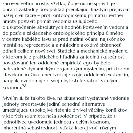
zároveň veľmi prosté. Všetko, čo je nutné spraviť, je
obrátiť základný predpoklad prenikajúci každým prejavom
našej civilizácie – proti ontologickému primátu inertnej
hmoty postaviť primát vedomia usilujúceho
o uskutočnenie absolútnych hodnôt. Postavením vedomia
do pozície základného ontologického princípu činného
v centre každého javu sa pred našimi očami najskôr ako
mentálna reprezentácia a následne ako živá skúsenosť
odhalí celkom nový svet. Statické a mechanické myslenie,
v ktorom je z praktického hľadiska za jedinú skutočnosť
považované len oddelené empirické ego, by bolo
nahradené dynamickým organickým myslením, pri ktorom
človek neprežíva a neutvrdzuje svoju oddelenú existenciu,
naopak, uvedomuje si svoju bytostnú spätosť s celým
28
kozmom.
Myslím si, že takéto živé, na skúsenosti vystavané vedomie
jednoty predstavuje jedinú schodnú alternatívu
umožňujúcu uspokojivé riešenie drvivej väčšiny konfliktov,
v ktorých sa zmieta naša spoločnosť. V prípade, že si
jednotlivec uvedomuje jednotu s celým kozmom,
inherentná sebastrednosť, vďaka ktorej voči rôznym