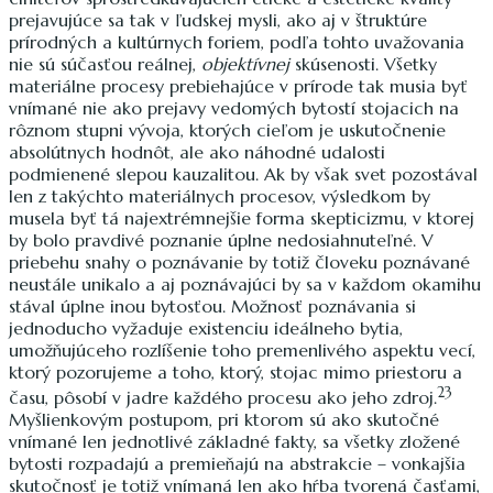
prejavujúce sa tak v ľudskej mysli, ako aj v štruktúre
prírodných a kultúrnych foriem, podľa tohto uvažovania
nie sú súčasťou reálnej,
objektívnej
skúsenosti. Všetky
materiálne procesy prebiehajúce v prírode tak musia byť
vnímané nie ako prejavy vedomých bytostí stojacich na
rôznom stupni vývoja, ktorých cieľom je uskutočnenie
absolútnych hodnôt, ale ako náhodné udalosti
podmienené slepou kauzalitou. Ak by však svet pozostával
len z takýchto materiálnych procesov, výsledkom by
musela byť tá najextrémnejšie forma skepticizmu, v ktorej
by bolo pravdivé poznanie úplne nedosiahnuteľné. V
priebehu snahy o poznávanie by totiž človeku poznávané
neustále unikalo a aj poznávajúci by sa v každom okamihu
stával úplne inou bytosťou. Možnosť poznávania si
jednoducho vyžaduje existenciu ideálneho bytia,
umožňujúceho rozlíšenie toho premenlivého aspektu vecí,
ktorý pozorujeme a toho, ktorý, stojac mimo priestoru a
23
času, pôsobí v jadre každého procesu ako jeho zdroj.
Myšlienkovým postupom, pri ktorom sú ako skutočné
vnímané len jednotlivé základné fakty, sa všetky zložené
bytosti rozpadajú a premieňajú na abstrakcie – vonkajšia
skutočnosť je totiž vnímaná len ako hŕba tvorená časťami,