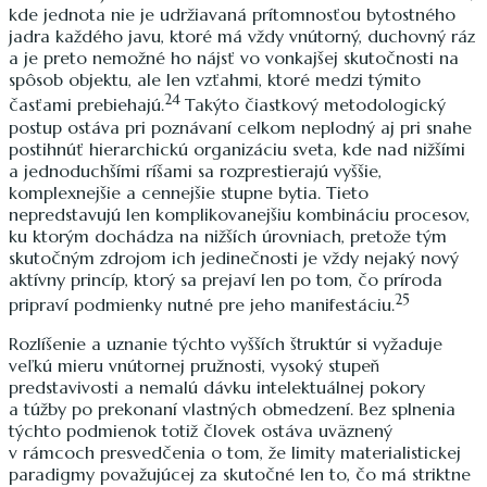
kde jednota nie je udržiavaná prítomnosťou bytostného
jadra každého javu, ktoré má vždy vnútorný, duchovný ráz
a je preto nemožné ho nájsť vo vonkajšej skutočnosti na
spôsob objektu, ale len vzťahmi, ktoré medzi týmito
24
časťami prebiehajú.
Takýto čiastkový metodologický
postup ostáva pri poznávaní celkom neplodný aj pri snahe
postihnúť hierarchickú organizáciu sveta, kde nad nižšími
a jednoduchšími ríšami sa rozprestierajú vyššie,
komplexnejšie a cennejšie stupne bytia. Tieto
nepredstavujú len komplikovanejšiu kombináciu procesov,
ku ktorým dochádza na nižších úrovniach, pretože tým
skutočným zdrojom ich jedinečnosti je vždy nejaký nový
aktívny princíp, ktorý sa prejaví len po tom, čo príroda
25
pripraví podmienky nutné pre jeho manifestáciu.
Rozlíšenie a uznanie týchto vyšších štruktúr si vyžaduje
veľkú mieru vnútornej pružnosti, vysoký stupeň
predstavivosti a nemalú dávku intelektuálnej pokory
a túžby po prekonaní vlastných obmedzení. Bez splnenia
týchto podmienok totiž človek ostáva uväznený
v rámcoch presvedčenia o tom, že limity materialistickej
paradigmy považujúcej za skutočné len to, čo má striktne