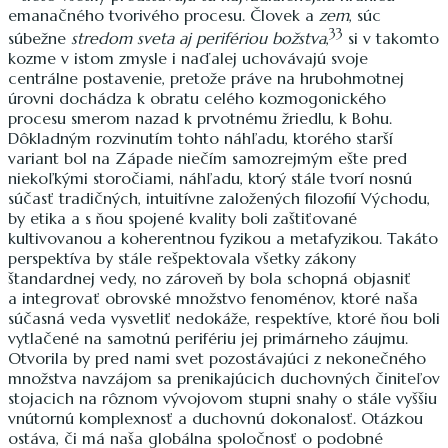
emanačného tvorivého procesu. Človek a
zem
, súc
33
súbežne
stredom sveta aj perifériou božstva
,
si v takomto
kozme v istom zmysle i naďalej uchovávajú svoje
centrálne postavenie, pretože práve na hrubohmotnej
úrovni dochádza k obratu celého kozmogonického
procesu smerom nazad k prvotnému žriedlu, k Bohu.
Dôkladným rozvinutím tohto náhľadu, ktorého starší
variant bol na Západe niečím samozrejmým ešte pred
niekoľkými storočiami, náhľadu, ktorý stále tvorí nosnú
súčasť tradičných, intuitívne založených filozofií Východu,
by etika a s ňou spojené kvality boli zaštiťované
kultivovanou a koherentnou fyzikou a metafyzikou. Takáto
perspektíva by stále rešpektovala všetky zákony
štandardnej vedy, no zároveň by bola schopná objasniť
a integrovať obrovské množstvo fenoménov, ktoré naša
súčasná veda vysvetliť nedokáže, respektíve, ktoré ňou boli
vytlačené na samotnú perifériu jej primárneho záujmu.
Otvorila by pred nami svet pozostávajúci z nekonečného
množstva navzájom sa prenikajúcich duchovných činiteľov
stojacich na rôznom vývojovom stupni snahy o stále vyššiu
vnútornú komplexnosť a duchovnú dokonalosť. Otázkou
ostáva, či má naša globálna spoločnosť o podobné