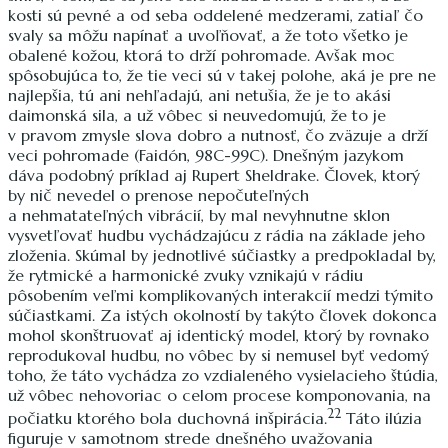
kosti sú pevné a od seba oddelené medzerami, zatiaľ čo
svaly sa môžu napínať a uvoľňovať, a že toto všetko je
obalené kožou, ktorá to drží pohromade. Avšak moc
spôsobujúca to, že tie veci sú v takej polohe, aká je pre ne
najlepšia, tú ani nehľadajú, ani netušia, že je to akási
daimonská sila, a už vôbec si neuvedomujú, že to je
v pravom zmysle slova dobro a nutnosť, čo zväzuje a drží
veci pohromade (Faidón, 98C-99C). Dnešným jazykom
dáva podobný príklad aj Rupert Sheldrake. Človek, ktorý
by nič nevedel o prenose nepočuteľných
a nehmatateľných vibrácií, by mal nevyhnutne sklon
vysvetľovať hudbu vychádzajúcu z rádia na základe jeho
zloženia. Skúmal by jednotlivé súčiastky a predpokladal by,
že rytmické a harmonické zvuky vznikajú v rádiu
pôsobením veľmi komplikovaných interakcií medzi týmito
súčiastkami. Za istých okolností by takýto človek dokonca
mohol skonštruovať aj identický model, ktorý by rovnako
reprodukoval hudbu, no vôbec by si nemusel byť vedomý
toho, že táto vychádza zo vzdialeného vysielacieho štúdia,
už vôbec nehovoriac o celom procese komponovania, na
22
počiatku ktorého bola duchovná inšpirácia.
Táto ilúzia
figuruje v samotnom strede dnešného uvažovania