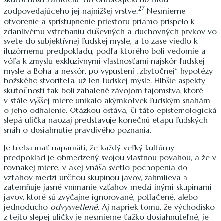
27
zodpovedajúceho jej najnižšej vrstve.
Nesmierne
otvorenie a sprístupnenie priestoru priamo prispelo k
zdanlivému vstrebaniu duševných a duchovných prvkov vo
svete do subjektívnej ľudskej mysle, a to zase viedlo k
iluzórnemu predpokladu, podľa ktorého boli vedomie a
vôľa k zmyslu exkluzívnymi vlastnosťami najskôr ľudskej
mysle a Boha a neskôr, po vypustení „zbytočnej“ hypotézy
božského stvoriteľa, už len ľudskej mysle. Hlbšie aspekty
skutočnosti tak boli zahalené závojom tajomstva, ktoré
v stále vyššej miere unikalo akýmkoľvek ľudským snahám
o jeho odhalenie. Otázkou ostáva, či táto epistemologická
slepá ulička naozaj predstavuje konečnú etapu ľudských
snáh o dosiahnutie pravdivého poznania.
Je treba mať napamäti, že každý veľký kultúrny
predpoklad je obmedzený svojou vlastnou povahou, a že v
rovnakej miere, v akej vnáša svetlo pochopenia do
vzťahov medzi určitou skupinou javov, zahmlieva a
zatemňuje jasné vnímanie vzťahov medzi inými skupinami
javov, ktoré sú zvyčajne ignorované, potlačené, alebo
jednoducho
odvysvetlené
. Aj napriek tomu, že východisko
z tejto slepej uličky je nesmierne ťažko dosiahnuteľné, je