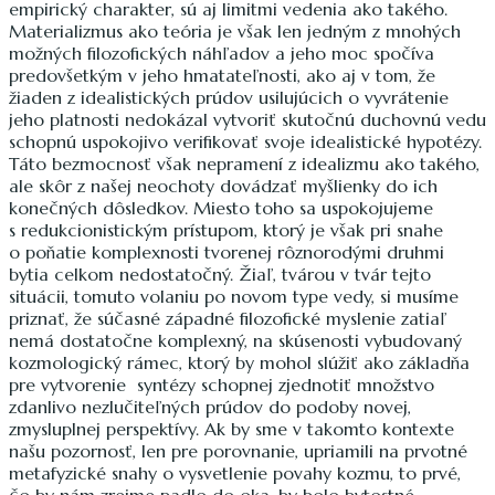
empirický charakter, sú aj limitmi vedenia ako takého.
Materializmus ako teória je však len jedným z mnohých
možných filozofických náhľadov a jeho moc spočíva
predovšetkým v jeho hmatateľnosti, ako aj v tom, že
žiaden z idealistických prúdov usilujúcich o vyvrátenie
jeho platnosti nedokázal vytvoriť skutočnú duchovnú vedu
schopnú uspokojivo verifikovať svoje idealistické hypotézy.
Táto bezmocnosť však nepramení z idealizmu ako takého,
ale skôr z našej neochoty dovádzať myšlienky do ich
konečných dôsledkov. Miesto toho sa uspokojujeme
s redukcionistickým prístupom, ktorý je však pri snahe
o poňatie komplexnosti tvorenej rôznorodými druhmi
bytia celkom nedostatočný. Žiaľ, tvárou v tvár tejto
situácii, tomuto volaniu po novom type vedy, si musíme
priznať, že súčasné západné filozofické myslenie zatiaľ
nemá dostatočne komplexný, na skúsenosti vybudovaný
kozmologický rámec, ktorý by mohol slúžiť ako základňa
pre vytvorenie syntézy schopnej zjednotiť množstvo
zdanlivo nezlučiteľných prúdov do podoby novej,
zmysluplnej perspektívy. Ak by sme v takomto kontexte
našu pozornosť, len pre porovnanie, upriamili na prvotné
metafyzické snahy o vysvetlenie povahy kozmu, to prvé,
čo by nám zrejme padlo do oka, by bolo bytostné