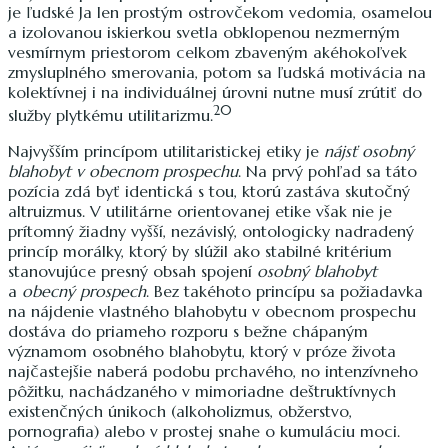
je ľudské Ja len prostým ostrovčekom vedomia, osamelou
a izolovanou iskierkou svetla obklopenou nezmerným
vesmírnym priestorom celkom zbaveným akéhokoľvek
zmysluplného smerovania, potom sa ľudská motivácia na
kolektívnej i na individuálnej úrovni nutne musí zrútiť do
20
služby plytkému utilitarizmu.
Najvyšším princípom utilitaristickej etiky je
nájsť osobný
blahobyt v obecnom prospechu
. Na prvý pohľad sa táto
pozícia zdá byť identická s tou, ktorú zastáva skutočný
altruizmus. V utilitárne orientovanej etike však nie je
prítomný žiadny vyšší, nezávislý, ontologicky nadradený
princíp morálky, ktorý by slúžil ako stabilné kritérium
stanovujúce presný obsah spojení
osobný blahobyt
a
obecný prospech
. Bez takéhoto princípu sa požiadavka
na nájdenie vlastného blahobytu v obecnom prospechu
dostáva do priameho rozporu s bežne chápaným
významom osobného blahobytu, ktorý v próze života
najčastejšie naberá podobu prchavého, no intenzívneho
pôžitku, nachádzaného v mimoriadne deštruktívnych
existenčných únikoch (alkoholizmus, obžerstvo,
pornografia) alebo v prostej snahe o kumuláciu moci.