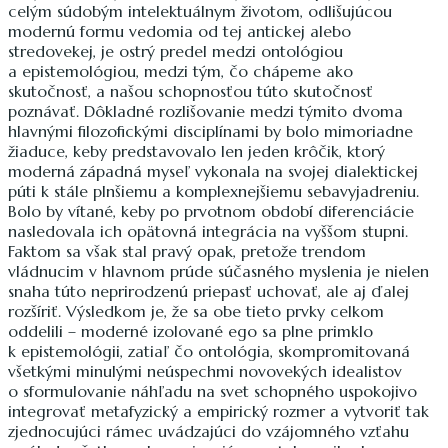
celým súdobým intelektuálnym životom, odlišujúcou
modernú formu vedomia od tej antickej alebo
stredovekej, je ostrý predel medzi ontológiou
a epistemológiou, medzi tým, čo chápeme ako
skutočnosť, a našou schopnosťou túto skutočnosť
poznávať. Dôkladné rozlišovanie medzi týmito dvoma
hlavnými filozofickými disciplínami by bolo mimoriadne
žiaduce, keby predstavovalo len jeden krôčik, ktorý
moderná západná myseľ vykonala na svojej dialektickej
púti k stále plnšiemu a komplexnejšiemu sebavyjadreniu.
Bolo by vítané, keby po prvotnom období diferenciácie
nasledovala ich opätovná integrácia na vyššom stupni.
Faktom sa však stal pravý opak, pretože trendom
vládnucim v hlavnom prúde súčasného myslenia je nielen
snaha túto neprirodzenú priepasť uchovať, ale aj ďalej
rozšíriť. Výsledkom je, že sa obe tieto prvky celkom
oddelili – moderné izolované ego sa plne primklo
k epistemológii, zatiaľ čo ontológia, skompromitovaná
všetkými minulými neúspechmi novovekých idealistov
o sformulovanie náhľadu na svet schopného uspokojivo
integrovať metafyzický a empirický rozmer a vytvoriť tak
zjednocujúci rámec uvádzajúci do vzájomného vzťahu