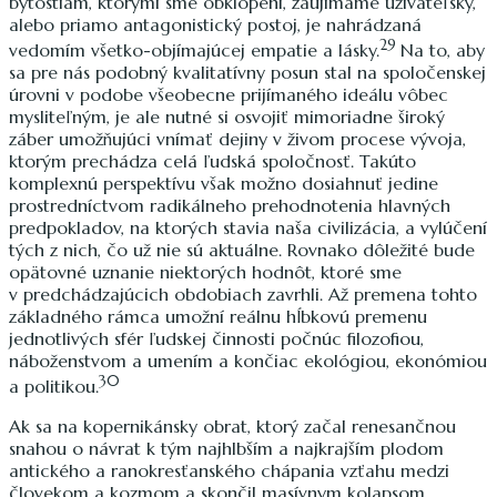
bytostiam, ktorými sme obklopení, zaujímame užívateľský,
alebo priamo antagonistický postoj, je nahrádzaná
29
vedomím všetko-objímajúcej empatie a lásky.
Na to, aby
sa pre nás podobný kvalitatívny posun stal na spoločenskej
úrovni v podobe všeobecne prijímaného ideálu vôbec
mysliteľným, je ale nutné si osvojiť mimoriadne široký
záber umožňujúci vnímať dejiny v živom procese vývoja,
ktorým prechádza celá ľudská spoločnosť. Takúto
komplexnú perspektívu však možno dosiahnuť jedine
prostredníctvom radikálneho prehodnotenia hlavných
predpokladov, na ktorých stavia naša civilizácia, a vylúčení
tých z nich, čo už nie sú aktuálne. Rovnako dôležité bude
opätovné uznanie niektorých hodnôt, ktoré sme
v predchádzajúcich obdobiach zavrhli. Až premena tohto
základného rámca umožní reálnu hĺbkovú premenu
jednotlivých sfér ľudskej činnosti počnúc filozofiou,
náboženstvom a umením a končiac ekológiou, ekonómiou
30
a politikou.
Ak sa na kopernikánsky obrat, ktorý začal renesančnou
snahou o návrat k tým najhlbším a najkrajším plodom
antického a ranokresťanského chápania vzťahu medzi
človekom a kozmom a skončil masívnym kolapsom