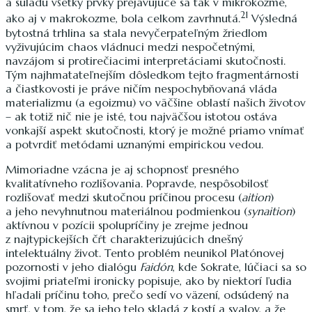
a súladu všetky prvky prejavujúce sa tak v mikrokozme,
21
ako aj v makrokozme, bola celkom zavrhnutá.
Výsledná
bytostná trhlina sa stala nevyčerpateľným žriedlom
vyživujúcim chaos vládnuci medzi nespočetnými,
navzájom si protirečiacimi interpretáciami skutočnosti.
Tým najhmatateľnejším dôsledkom tejto fragmentárnosti
a čiastkovosti je práve ničím nespochybňovaná vláda
materializmu (a egoizmu) vo väčšine oblastí našich životov
– ak totiž nič nie je isté, tou najväčšou istotou ostáva
vonkajší aspekt skutočnosti, ktorý je možné priamo vnímať
a potvrdiť metódami uznanými empirickou vedou.
Mimoriadne vzácna je aj schopnosť presného
kvalitatívneho rozlišovania. Popravde, nespôsobilosť
rozlišovať medzi skutočnou príčinou procesu (
aition
)
a jeho nevyhnutnou materiálnou podmienkou (
synaition
)
aktívnou v pozícii spolupríčiny je zrejme jednou
z najtypickejších čŕt charakterizujúcich dnešný
intelektuálny život. Tento problém neunikol Platónovej
pozornosti v jeho dialógu
Faidón
, kde Sokrate, lúčiaci sa so
svojimi priateľmi ironicky popisuje, ako by niektorí ľudia
hľadali príčinu toho, prečo sedí vo väzení, odsúdený na
smrť, v tom, že sa jeho telo skladá z kostí a svalov, a že