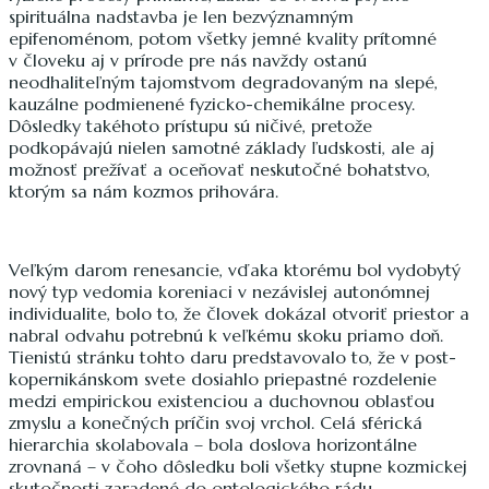
spirituálna nadstavba je len bezvýznamným
epifenoménom, potom všetky jemné kvality prítomné
v človeku aj v prírode pre nás navždy ostanú
neodhaliteľným tajomstvom degradovaným na slepé,
kauzálne podmienené fyzicko-chemikálne procesy.
Dôsledky takéhoto prístupu sú ničivé, pretože
podkopávajú nielen samotné základy ľudskosti, ale aj
možnosť prežívať a oceňovať neskutočné bohatstvo,
ktorým sa nám kozmos prihovára.
Veľkým darom renesancie, vďaka ktorému bol vydobytý
nový typ vedomia koreniaci v nezávislej autonómnej
individualite, bolo to, že človek dokázal otvoriť priestor a
nabral odvahu potrebnú k veľkému skoku priamo doň.
Tienistú stránku tohto daru predstavovalo to, že v post-
kopernikánskom svete dosiahlo priepastné rozdelenie
medzi empirickou existenciou a duchovnou oblasťou
zmyslu a konečných príčin svoj vrchol. Celá sférická
hierarchia skolabovala – bola doslova horizontálne
zrovnaná – v čoho dôsledku boli všetky stupne kozmickej
skutočnosti zaradené do ontologického rádu