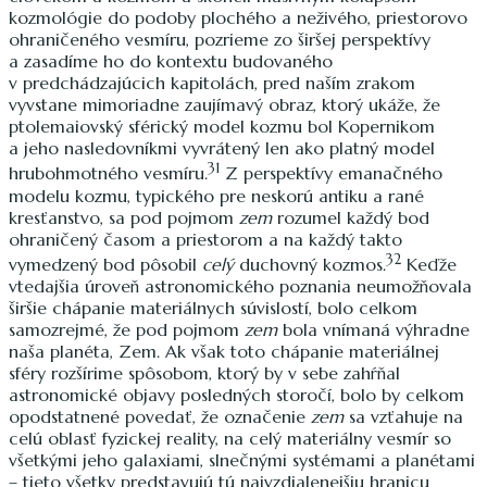
kozmológie do podoby plochého a neživého, priestorovo
ohraničeného vesmíru, pozrieme zo širšej perspektívy
a zasadíme ho do kontextu budovaného
v predchádzajúcich kapitolách, pred naším zrakom
vyvstane mimoriadne zaujímavý obraz, ktorý ukáže, že
ptolemaiovský sférický model kozmu bol Kopernikom
a jeho nasledovníkmi vyvrátený len ako platný model
31
hrubohmotného vesmíru.
Z perspektívy emanačného
modelu kozmu, typického pre neskorú antiku a rané
kresťanstvo, sa pod pojmom
zem
rozumel každý bod
ohraničený časom a priestorom a na každý takto
32
vymedzený bod pôsobil
celý
duchovný kozmos.
Keďže
vtedajšia úroveň astronomického poznania neumožňovala
širšie chápanie materiálnych súvislostí, bolo celkom
samozrejmé, že pod pojmom
zem
bola vnímaná výhradne
naša planéta, Zem. Ak však toto chápanie materiálnej
sféry rozšírime spôsobom, ktorý by v sebe zahŕňal
astronomické objavy posledných storočí, bolo by celkom
opodstatnené povedať, že označenie
zem
sa vzťahuje na
celú oblasť fyzickej reality, na celý materiálny vesmír so
všetkými jeho galaxiami, slnečnými systémami a planétami
– tieto všetky predstavujú tú najvzdialenejšiu hranicu