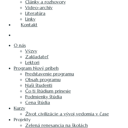
Články a rozhovory
Video-archív
Literatúra
Linky
Kontakt
O nás
Výzvy
Zakladateľ
Lektori
Program Nový príbeh
Predstavenie programu
Obsah programu
Naši študenti
Čo ti štúdium prinesie
Podmienky štúdia
Cena štúdia
Kurzy
Život civilizácie a vývoj vedomia v čase
Projekty
Zelená renesancia na školách