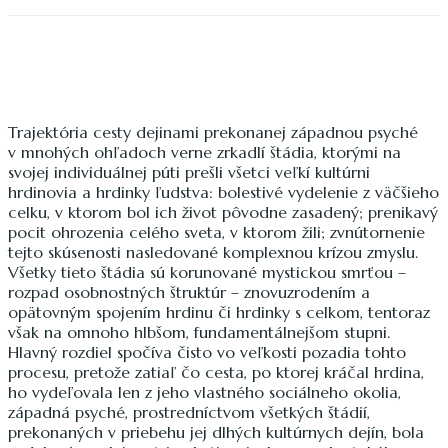
Trajektória cesty dejinami prekonanej západnou psyché
v mnohých ohľadoch verne zrkadlí štádia, ktorými na
svojej individuálnej púti prešli všetci veľkí kultúrni
hrdinovia a hrdinky ľudstva: bolestivé vydelenie z väčšieho
celku, v ktorom bol ich život pôvodne zasadený; prenikavý
pocit ohrozenia celého sveta, v ktorom žili; zvnútornenie
tejto skúsenosti nasledované komplexnou krízou zmyslu.
Všetky tieto štádia sú korunované mystickou smrťou –
rozpad osobnostných štruktúr – znovuzrodením a
opätovným spojením hrdinu či hrdinky s celkom, tentoraz
však na omnoho hlbšom, fundamentálnejšom stupni.
Hlavný rozdiel spočíva čisto vo veľkosti pozadia tohto
procesu, pretože zatiaľ čo cesta, po ktorej kráčal hrdina,
ho vydeľovala len z jeho vlastného sociálneho okolia,
západná psyché, prostredníctvom všetkých štádií,
prekonaných v priebehu jej dlhých kultúrnych dejín, bola