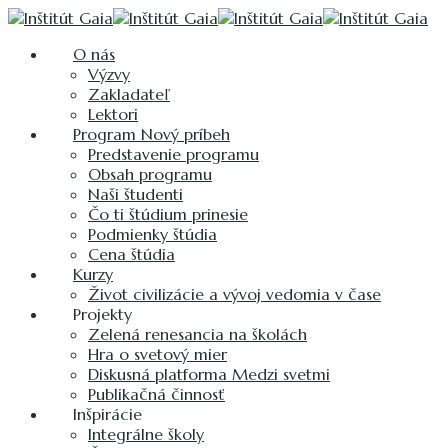
O nás
Výzvy
Zakladateľ
Lektori
Program Nový príbeh
Predstavenie programu
Obsah programu
Naši študenti
Čo ti štúdium prinesie
Podmienky štúdia
Cena štúdia
Kurzy
Život civilizácie a vývoj vedomia v čase
Projekty
Zelená renesancia na školách
Hra o svetový mier
Diskusná platforma Medzi svetmi
Publikačná činnosť
Inšpirácie
Integrálne školy