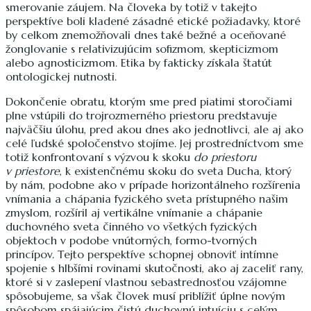
smerovanie záujem. Na človeka by totiž v takejto
perspektíve boli kladené zásadné etické požiadavky, ktoré
by celkom znemožňovali dnes také bežné a oceňované
žonglovanie s relativizujúcim sofizmom, skepticizmom
alebo agnosticizmom. Etika by fakticky získala štatút
ontologickej nutnosti.
Dokončenie obratu, ktorým sme pred piatimi storočiami
plne vstúpili do trojrozmerného priestoru predstavuje
najväčšiu úlohu, pred akou dnes ako jednotlivci, ale aj ako
celé ľudské spoločenstvo stojíme. Jej prostredníctvom sme
totiž konfrontovaní s výzvou k skoku
do priestoru
v priestore
, k existenčnému skoku do sveta Ducha, ktorý
by nám, podobne ako v prípade horizontálneho rozšírenia
vnímania a chápania fyzického sveta prístupného našim
zmyslom, rozšíril aj vertikálne vnímanie a chápanie
duchovného sveta činného vo všetkých fyzických
objektoch v podobe vnútorných, formo-tvorných
princípov. Tejto perspektíve schopnej obnoviť intímne
spojenie s hlbšími rovinami skutočnosti, ako aj zaceliť rany,
ktoré si v zaslepení vlastnou sebastrednosťou vzájomne
spôsobujeme, sa však človek musí priblížiť úplne novým
spôsobom spájajúcim čistú duchovnú intuíciu s celým