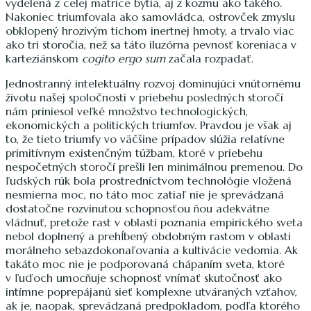
vydelená z celej matrice bytia, aj z kozmu ako takého.
Nakoniec triumfovala ako samovládca, ostrovček zmyslu
obklopený hrozivým tichom inertnej hmoty, a trvalo viac
ako tri storočia, než sa táto iluzórna pevnosť koreniaca v
karteziánskom
cogito ergo sum
začala rozpadať.
Jednostranný intelektuálny rozvoj dominujúci vnútornému
životu našej spoločnosti v priebehu posledných storočí
nám priniesol veľké množstvo technologických,
ekonomických a politických triumfov. Pravdou je však aj
to, že tieto triumfy vo väčšine prípadov slúžia relatívne
primitívnym existenčným túžbam, ktoré v priebehu
nespočetných storočí prešli len minimálnou premenou. Do
ľudských rúk bola prostredníctvom technológie vložená
nesmierna moc, no táto moc zatiaľ nie je sprevádzaná
dostatočne rozvinutou schopnosťou ňou adekvátne
vládnuť, pretože rast v oblasti poznania empirického sveta
nebol doplnený a prehĺbený obdobným rastom v oblasti
morálneho sebazdokonaľovania a kultivácie vedomia. Ak
takáto moc nie je podporovaná chápaním sveta, ktoré
v ľuďoch umocňuje schopnosť vnímať skutočnosť ako
intímne poprepájanú sieť komplexne utváraných vzťahov,
ak je, naopak, sprevádzaná predpokladom, podľa ktorého