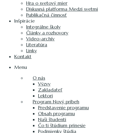
Hra o svetový mier
Diskusná platforma Medzi svetmi
Publikačná činnosť
Inšpirácie
Integrálne školy
Články a rozhovory
Video-archív
Literatúra
Linky
Kontakt
Menu
O nás
Výzvy
Zakladateľ
Lektori
Program Nový príbeh
Predstavenie programu
Obsah programu
Naši študenti
Čo ti štúdium prinesie
Podmienky štúdia