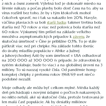
z nich a ôsmi zomreli. Výletná loď je dokonalé miesto na
šírenie nákazy a počas plavby bolo dosť času na to, aby sa
vírus rozšíril bez toho, že by s tým ktokoľvek mohol
čokoľvek spraviť, no i tak sa nakazilo len 20%. Navyše,
väčšina plaviacich sa boli
starší ľudia
: takmer tretina bola
staršia než 70 rokov a viac než polovica bola staršia než
60 rokov. Výskumný tím prišiel na základe veľkého
množstva asymptomatických prípadov k
záveru
, že
skutočná úmrtnosť v Číne je približne 0,5%. To je stále
päťkrát viac než pri chrípke. Na základe tohto (berúc
do úvahy mladšiu populáciu v Afrike a Južnej
a Juhovýchodnej Ázii) by som úmrtnosť v USA odhadoval
na 200 000 až 300 000 (v prípade, že zdravotnícky
systém skolabuje, bude to viac) a na globálnej úrovni na 3
milióny. To sú naozaj vysoké čísla. Od pandémie hong-
kongskej chrípky z prelomu rokov 1968/69 svet niečo
podobné nezažil.
Moje odhady ale môžu byť celkom mylné. Média každý
deň prichádzajú s novými údajmi o počtoch nakazených,
no nikto netuší, aké sú skutočné čísla, pretože testovaná je
len malá časť populácie. Ak by desiatky miliónov