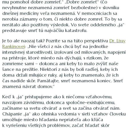
mu pomohol dobre zomrieť.“ „Dobre zomrieť“ (čo
nevyhnutne neznamená zomrieť bezbolestne) v slovníku
dnešnej medicíny veľa neznamená. V nemocniciach sa
nerobia záznamy o tom, či niekto dobre zomrel. To by sa
nerátalo ako pozitívny výsledok. Vo svete oddeleného „ja“
predstavuje smrť tú najväčšiu katastrofu.
Je to ale naozaj tak? Pozrite sa na túto perspektívu
Dr. Lissy
Rankinovej
: „Nie všetci z nás chcú byť na jednotke
intenzívnej starostlivosti, izolovaní od milovaných, napojení
na prístroje, ktoré miesto nás dýchajú, s rizikom, že
zomrieme sami – dokonca ani keby to malo zvýšiť naše
šance na prežitie. Niektorí z nás by boli radšej, keby ich
doma držali milujúce ruky, aj keby to znamenalo, že ich
čas nadíde skôr. Pamätajte, smrť neznamená koniec. Smrť
znamená návrat domov.“
Keď k „ja“ pristupujeme ako k niečomu vzťahovému,
navzájom závislému, dokonca spoločne-existujúcemu,
začíname sa svetu otvárať a svet sa začína otvárať nám.
Chápanie „ja“ ako ohniska vedomia v sieti vzťahov človeku
umožňuje miesto hľadania nepriateľa ako kľúča
k vyriešeniu všetkých problémov, začať hľadať skôr