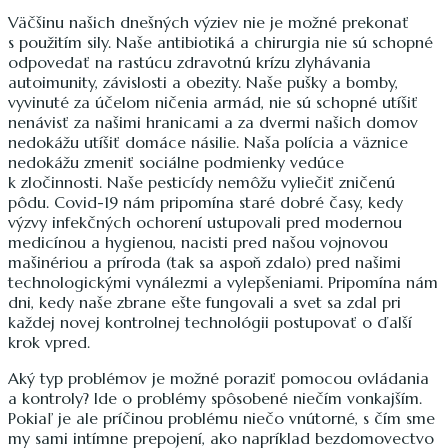
Väčšinu našich dnešných výziev nie je možné prekonať
s použitím sily. Naše antibiotiká a chirurgia nie sú schopné
odpovedať na rastúcu zdravotnú krízu zlyhávania
autoimunity, závislosti a obezity. Naše pušky a bomby,
vyvinuté za účelom ničenia armád, nie sú schopné utíšiť
nenávisť za našimi hranicami a za dvermi našich domov
nedokážu utíšiť domáce násilie. Naša polícia a väznice
nedokážu zmeniť sociálne podmienky vedúce
k zločinnosti. Naše pesticídy nemôžu vyliečiť zničenú
pôdu. Covid-19 nám pripomína staré dobré časy, kedy
výzvy infekčných ochorení ustupovali pred modernou
medicínou a hygienou, nacisti pred našou vojnovou
mašinériou a príroda (tak sa aspoň zdalo) pred našimi
technologickými vynálezmi a vylepšeniami. Pripomína nám
dni, kedy naše zbrane ešte fungovali a svet sa zdal pri
každej novej kontrolnej technológii postupovať o ďalší
krok vpred.
Aký typ problémov je možné poraziť pomocou ovládania
a kontroly? Ide o problémy spôsobené niečím vonkajším.
Pokiaľ je ale príčinou problému niečo vnútorné, s čím sme
my sami intímne prepojení, ako napríklad bezdomovectvo