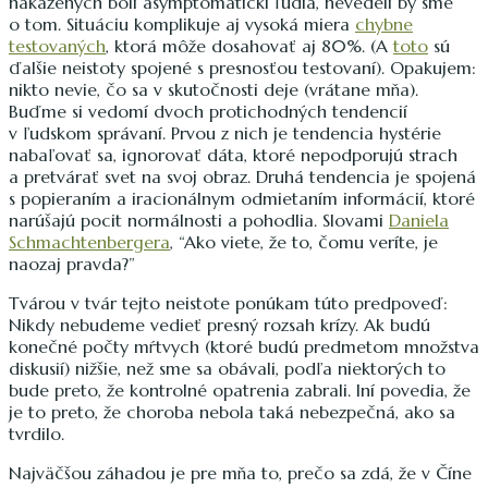
nakazených boli asymptomatickí ľudia, nevedeli by sme
o tom. Situáciu komplikuje aj vysoká miera
chybne
testovaných
, ktorá môže dosahovať aj 80%. (A
toto
sú
ďalšie neistoty spojené s presnosťou testovaní). Opakujem:
nikto nevie, čo sa v skutočnosti deje (vrátane mňa).
Buďme si vedomí dvoch protichodných tendencií
v ľudskom správaní. Prvou z nich je tendencia hystérie
nabaľovať sa, ignorovať dáta, ktoré nepodporujú strach
a pretvárať svet na svoj obraz. Druhá tendencia je spojená
s popieraním a iracionálnym odmietaním informácií, ktoré
narúšajú pocit normálnosti a pohodlia. Slovami
Daniela
Schmachtenbergera
, “Ako viete, že to, čomu veríte, je
naozaj pravda?”
Tvárou v tvár tejto neistote ponúkam túto predpoveď:
Nikdy nebudeme vedieť presný rozsah krízy. Ak budú
konečné počty mŕtvych (ktoré budú predmetom množstva
diskusií) nižšie, než sme sa obávali, podľa niektorých to
bude preto, že kontrolné opatrenia zabrali. Iní povedia, že
je to preto, že choroba nebola taká nebezpečná, ako sa
tvrdilo.
Najväčšou záhadou je pre mňa to, prečo sa zdá, že v Číne