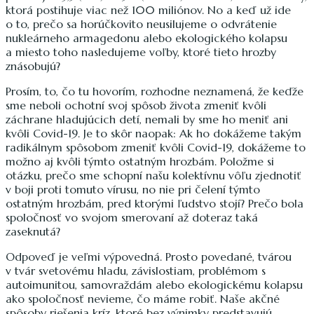
ktorá postihuje viac než 100 miliónov. No a keď už ide
o to, prečo sa horúčkovito neusilujeme o odvrátenie
nukleárneho armagedonu alebo ekologického kolapsu
a miesto toho nasledujeme voľby, ktoré tieto hrozby
znásobujú?
Prosím, to, čo tu hovorím, rozhodne neznamená, že keďže
sme neboli ochotní svoj spôsob života zmeniť kvôli
záchrane hladujúcich detí, nemali by sme ho meniť ani
kvôli Covid-19. Je to skôr naopak: Ak ho dokážeme takým
radikálnym spôsobom zmeniť kvôli Covid-19, dokážeme to
možno aj kvôli týmto ostatným hrozbám. Položme si
otázku, prečo sme schopní našu kolektívnu vôľu zjednotiť
v boji proti tomuto vírusu, no nie pri čelení týmto
ostatným hrozbám, pred ktorými ľudstvo stojí? Prečo bola
spoločnosť vo svojom smerovaní až doteraz taká
zaseknutá?
Odpoveď je veľmi výpovedná. Prosto povedané, tvárou
v tvár svetovému hladu, závislostiam, problémom s
autoimunitou, samovraždám alebo ekologickému kolapsu
ako spoločnosť nevieme, čo máme robiť. Naše akčné
spôsoby riešenia kríz, ktoré bez výnimky predstavujú