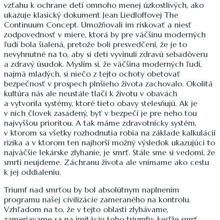
vzťahu k ochrane detí omnoho menej úzkostlivých, ako
ukazuje klasický dokument Jean Liedloffovej The
Continuum Concept. Umožňovali im riskovať a niesť
zodpovednosť v miere, ktorá by pre väčšinu moderných
ľudí bola šialená, pretože boli presvedčení, že je to
nevyhnutné na to, aby si deti vyvinuli zdravú sebadôveru
a zdravý úsudok. Myslím si, že väčšina moderných ľudí,
najmä mladých, si niečo z tejto ochoty obetovať
bezpečnosť v prospech plnšieho života zachovalo. Okolitá
kultúra nás ale neustále tlačí k životu v obavách
a vytvorila systémy, ktoré tieto obavy stelesňujú. Ak je
v nich človek zasadený, byť v bezpečí je pre neho tou
najvyššou prioritou. A tak máme zdravotnícky systém,
v ktorom sa všetky rozhodnutia robia na základe kalkulácií
rizika a v ktorom ten najhorší možný výsledok ukazujúci to
najväčšie lekárske zlyhanie, je smrť. Stále sme si vedomí, že
smrti neujdeme. Záchranu života ale vnímame ako cestu
k jej oddialeniu.
Triumf nad smrťou by bol absolútnym naplnením
programu našej civilizácie zameraného na kontrolu.
Vzhľadom na to, že v tejto oblasti zlyhávame,
zameriavame sa na imitáciu toho triumfu: keďže smrť