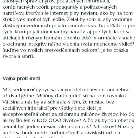
falošných správ, chýrov, potlačených informácií,
konšpiračných teórií, propagandy a politizovaných
naratívov, ktorých je internet plný, neviem, ako by na tom
ktokoľvek mohol byť lepšie. Želal by som si, aby vedomie
vlastnej nevedomosti prijalo omnoho viac ľudí. Platí to pre
tých, ktorí prijali dominantný naratív, aj pre tých, ktorí sa
utiekajú k rôznym formám disentu. Aké informácie v snahe
o ochranu integrity nášho videnia sveta nechceme vidieť?
Buďme vo svojich presvedčeniach pokorní: je to otázka
života a smrti.
Vojna proti smrti
Môj sedemročný syn sa s inými deťmi nevidel ani nehral
už dva týždne. Milióny ďalších detí sú na tom rovnako.
Väčšina z nás by asi súhlasila s tým, že mesiac bez
sociálnych interakcií pre všetky tieto deti je
akceptovateľná obeť za záchranu miliónov životov. No čo
ak by šlo len o 100 000 životov? A čo ak by tou obeťou
nemal byť jeden mesiac, ale jeden rok? Päť rokov? Názory
na to sa budú medzi ľuďmi rôzniť v závislosti od ich