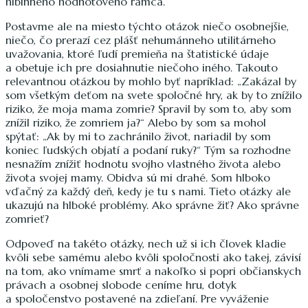
hlbinného hodnotového rámca.
Postavme ale na miesto týchto otázok niečo osobnejšie,
niečo, čo prerazí cez plášť nehumánneho utilitárneho
uvažovania, ktoré ľudí premieňa na štatistické údaje
a obetuje ich pre dosiahnutie niečoho iného. Takouto
relevantnou otázkou by mohlo byť napríklad: „Zakázal by
som všetkým deťom na svete spoločné hry, ak by to znížilo
riziko, že moja mama zomrie? Spravil by som to, aby som
znížil riziko, že zomriem ja?“ Alebo by som sa mohol
spýtať: „Ak by mi to zachránilo život, nariadil by som
koniec ľudských objatí a podaní ruky?“ Tým sa rozhodne
nesnažím znížiť hodnotu svojho vlastného života alebo
života svojej mamy. Obidva sú mi drahé. Som hlboko
vďačný za každý deň, kedy je tu s nami. Tieto otázky ale
ukazujú na hlboké problémy. Ako správne žiť? Ako správne
zomrieť?
Odpoveď na takéto otázky, nech už si ich človek kladie
kvôli sebe samému alebo kvôli spoločnosti ako takej, závisí
na tom, ako vnímame smrť a nakoľko si popri občianskych
právach a osobnej slobode ceníme hru, dotyk
a spoločenstvo postavené na zdieľaní. Pre vyváženie