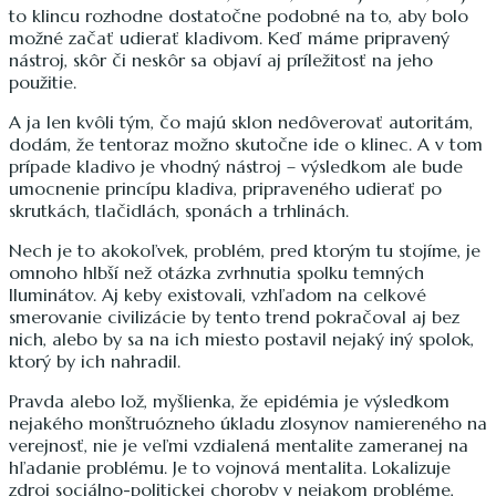
to klincu rozhodne dostatočne podobné na to, aby bolo
možné začať udierať kladivom. Keď máme pripravený
nástroj, skôr či neskôr sa objaví aj príležitosť na jeho
použitie.
A ja len kvôli tým, čo majú sklon nedôverovať autoritám,
dodám, že tentoraz možno skutočne ide o klinec. A v tom
prípade kladivo je vhodný nástroj – výsledkom ale bude
umocnenie princípu kladiva, pripraveného udierať po
skrutkách, tlačidlách, sponách a trhlinách.
Nech je to akokoľvek, problém, pred ktorým tu stojíme, je
omnoho hlbší než otázka zvrhnutia spolku temných
Iluminátov. Aj keby existovali, vzhľadom na celkové
smerovanie civilizácie by tento trend pokračoval aj bez
nich, alebo by sa na ich miesto postavil nejaký iný spolok,
ktorý by ich nahradil.
Pravda alebo lož, myšlienka, že epidémia je výsledkom
nejakého monštruózneho úkladu zlosynov namiereného na
verejnosť, nie je veľmi vzdialená mentalite zameranej na
hľadanie problému. Je to vojnová mentalita. Lokalizuje
zdroj sociálno-politickej choroby v nejakom probléme,