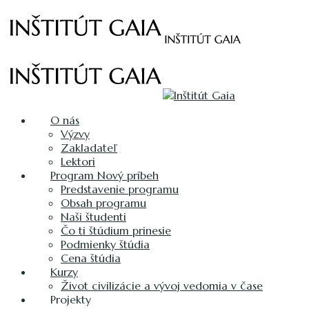
O nás
Výzvy
Zakladateľ
Lektori
Program Nový príbeh
Predstavenie programu
Obsah programu
Naši študenti
Čo ti štúdium prinesie
Podmienky štúdia
Cena štúdia
Kurzy
Život civilizácie a vývoj vedomia v čase
Projekty