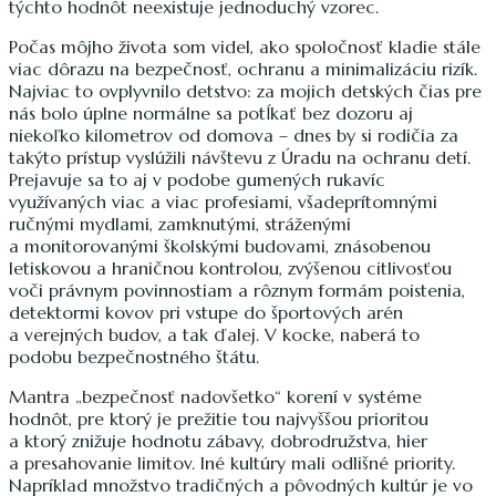
týchto hodnôt neexistuje jednoduchý vzorec.
Počas môjho života som videl, ako spoločnosť kladie stále
viac dôrazu na bezpečnosť, ochranu a minimalizáciu rizík.
Najviac to ovplyvnilo detstvo: za mojich detských čias pre
nás bolo úplne normálne sa potĺkať bez dozoru aj
niekoľko kilometrov od domova – dnes by si rodičia za
takýto prístup vyslúžili návštevu z Úradu na ochranu detí.
Prejavuje sa to aj v podobe gumených rukavíc
využívaných viac a viac profesiami, všadeprítomnými
ručnými mydlami, zamknutými, stráženými
a monitorovanými školskými budovami, znásobenou
letiskovou a hraničnou kontrolou, zvýšenou citlivosťou
voči právnym povinnostiam a rôznym formám poistenia,
detektormi kovov pri vstupe do športových arén
a verejných budov, a tak ďalej. V kocke, naberá to
podobu bezpečnostného štátu.
Mantra „bezpečnosť nadovšetko“ korení v systéme
hodnôt, pre ktorý je prežitie tou najvyššou prioritou
a ktorý znižuje hodnotu zábavy, dobrodružstva, hier
a presahovanie limitov. Iné kultúry mali odlišné priority.
Napríklad množstvo tradičných a pôvodných kultúr je vo