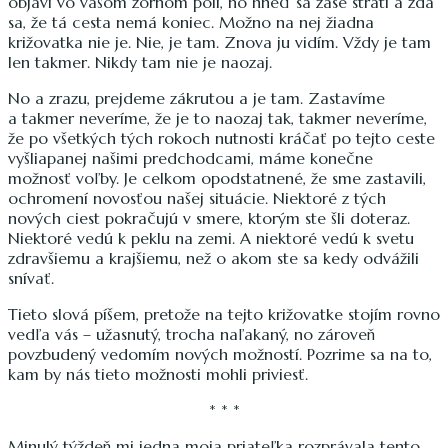
objaví vo vašom zornom poli, no hneď sa zase stratí a zdá
sa, že tá cesta nemá koniec. Možno na nej žiadna
križovatka nie je. Nie, je tam. Znova ju vidím. Vždy je tam
len takmer. Nikdy tam nie je naozaj.
No a zrazu, prejdeme zákrutou a je tam. Zastavíme
a takmer neveríme, že je to naozaj tak, takmer neveríme,
že po všetkých tých rokoch nutnosti kráčať po tejto ceste
vyšliapanej našimi predchodcami, máme konečne
možnosť voľby. Je celkom opodstatnené, že sme zastavili,
ochromení novosťou našej situácie. Niektoré z tých
nových ciest pokračujú v smere, ktorým ste šli doteraz.
Niektoré vedú k peklu na zemi. A niektoré vedú k svetu
zdravšiemu a krajšiemu, než o akom ste sa kedy odvážili
snívať.
Tieto slová píšem, pretože na tejto križovatke stojím rovno
vedľa vás – užasnutý, trocha naľakaný, no zároveň
povzbudený vedomím nových možností. Pozrime sa na to,
kam by nás tieto možnosti mohli priviesť.
* * *
Minulý týždeň mi jedna moja priateľka rozprávala tento