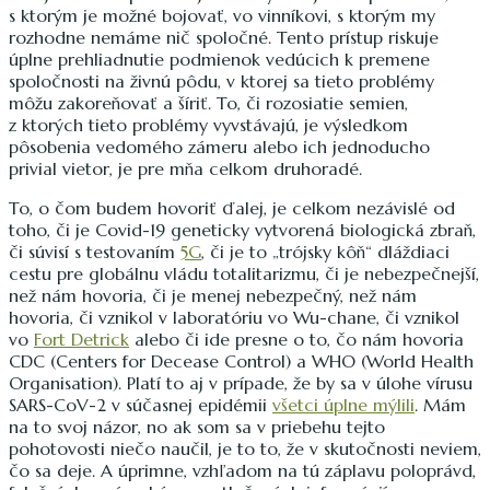
s ktorým je možné bojovať, vo vinníkovi, s ktorým my
rozhodne nemáme nič spoločné. Tento prístup riskuje
úplne prehliadnutie podmienok vedúcich k premene
spoločnosti na živnú pôdu, v ktorej sa tieto problémy
môžu zakoreňovať a šíriť. To, či rozosiatie semien,
z ktorých tieto problémy vyvstávajú, je výsledkom
pôsobenia vedomého zámeru alebo ich jednoducho
privial vietor, je pre mňa celkom druhoradé.
To, o čom budem hovoriť ďalej, je celkom nezávislé od
toho, či je Covid-19 geneticky vytvorená biologická zbraň,
či súvisí s testovaním
5G
, či je to „trójsky kôň“ dláždiaci
cestu pre globálnu vládu totalitarizmu, či je nebezpečnejší,
než nám hovoria, či je menej nebezpečný, než nám
hovoria, či vznikol v laboratóriu vo Wu-chane, či vznikol
vo
Fort Detrick
alebo či ide presne o to, čo nám hovoria
CDC (Centers for Decease Control) a WHO (World Health
Organisation). Platí to aj v prípade, že by sa v úlohe vírusu
SARS-CoV-2 v súčasnej epidémii
všetci úplne mýlili
. Mám
na to svoj názor, no ak som sa v priebehu tejto
pohotovosti niečo naučil, je to to, že v skutočnosti neviem,
čo sa deje. A úprimne, vzhľadom na tú záplavu poloprávd,