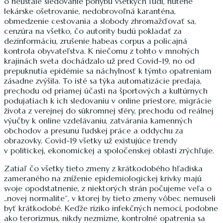
o neustále sledovanie pohybu všetkých ľudí, nútené
lekárske ošetrovanie, nedobrovoľná karanténa,
obmedzenie cestovania a slobody zhromažďovať sa,
cenzúra na všetko, čo autority budú pokladať za
dezinformáciu, zrušenie habeas corpus a policajná
kontrola obyvateľstva. K niečomu z tohto v mnohých
krajinách sveta dochádzalo už pred Covid-19, no od
prepuknutia epidémie sa náchylnosť k týmto opatreniam
zásadne zvýšila. To isté sa týka automatizácie predaja,
prechodu od priamej účasti na športových a kultúrnych
podujatiach k ich sledovaniu v online priestore, migrácie
života z verejnej do súkromnej sféry, prechodu od reálnej
výučby k online vzdelávaniu, zatvárania kamenných
obchodov a presunu ľudskej práce a oddychu za
obrazovky. Covid-19 všetky už existujúce trendy
v politickej, ekonomickej a spoločenskej oblasti zrýchľuje.
Zatiaľ čo všetky tieto zmeny z krátkodobého hľadiska
zameraného na zníženie epidemiologickej krivky majú
svoje opodstatnenie, z niektorých strán počujeme veľa o
„novej normalite“, v ktorej by tieto zmeny vôbec nemuseli
byť krátkodobé. Keďže riziko infekčných nemocí, podobne
ako terorizmus, nikdy nezmizne, kontrolné opatrenia sa