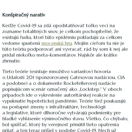
Konšpiračný naratív
Keďže Covid-19 sa zdá opodstatňovať toľko vecí na
zozname totalitných snov, je celkom pochopiteľné, že
existujú ľudia, ktorí túto epidémiu pokladajú za celkom
vedome spustenú
mocenskú hru
. Mojím cieľom tu nie je
túto teóriu podporovať ani vyvracať, rád by som k nej ale
pridal niekoľko meta-komentárov. Najskôr ale krátke
zhrnutie.
Tieto teórie (existuje množstvo variantov) hovoria
o Udalosti 201 (sponzorovanej Gatesovou nadáciou, CIA
a podobne) a o dokumente Rockefellerovej nadácie
popisujúcom scenár označený ako „Lockstep.“ V oboch
prípadoch ide o vykreslenie autoritárskej reakcie na
vypuknutie hypotetickej pandémie. Teórie tiež poukazujú
na postupné zmeny v infraštruktúre, technológii
a legislatíve, ktoré dlhoročne vytvárajú podmienky pre
hladké vyhlásenie výnimočného stavu. Všetko, čo chýbalo,
bol spúšťač, ktorý by verejnosť prinútil tieto opatrenia
prijať, a ten teraz prišiel v podobe Covid-19. Nech už