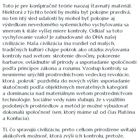
Toto je pre konšpiračné teórie naozaj šťavnatý materiál.
Niektorá z týchto teórií by mohla byť pokojne pravdivá,
no ten istý sled udalostí by mohol byť pokojne aj
výsledkom nevedomého systemického vychyľovania sa
smerom k stále vyššej miere kontroly. Odkiaľ sa toto
vychyľovanie vzalo? Je zabudované do DNA našej
civilizácie. Naša civilizácia (na rozdiel od malých,
tradičných kultúr) chápe pokrok ako otázku zvyšovania
kontroly nad svetom: skrotenie divočiny, pokorenie
barbarov, ovládnutie síl prírody a usporiadanie spoločnosti
podľa princípov zákona a rozumu. Vzostup kontroly sa
nesmierne urýchlil prostredníctvom vedeckej revolúcie,
ktorá „pokrok“ pozdvihla do nových výšin: usporiadanie
skutočnosti podľa objektívnych merateľných kategórií
a dominancia nad materiálnym svetom prostredníctvom
technológie. Sociálne vedy nám sľubujú, že s využitím
podobných prostriedkov a metód je možné vybudovať
dokonalú spoločnosť (sen, ktorý máme už od čias Platóna
a Konfucia).
Tí, čo spravujú civilizáciu, preto celkom prirodzene uvítajú
akúkoľvek možnosť, ktorá zvýši ich kontrolu, pretože,