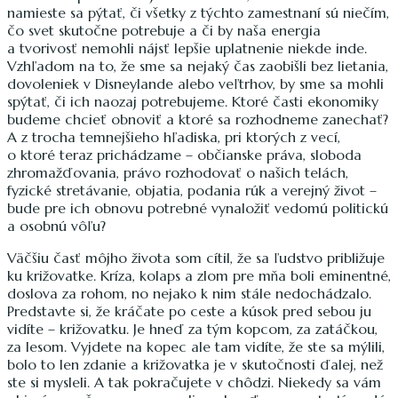
namieste sa pýtať, či všetky z týchto zamestnaní sú niečím,
čo svet skutočne potrebuje a či by naša energia
a tvorivosť nemohli nájsť lepšie uplatnenie niekde inde.
Vzhľadom na to, že sme sa nejaký čas zaobišli bez lietania,
dovoleniek v Disneylande alebo veľtrhov, by sme sa mohli
spýtať, či ich naozaj potrebujeme. Ktoré časti ekonomiky
budeme chcieť obnoviť a ktoré sa rozhodneme zanechať?
A z trocha temnejšieho hľadiska, pri ktorých z vecí,
o ktoré teraz prichádzame – občianske práva, sloboda
zhromažďovania, právo rozhodovať o našich telách,
fyzické stretávanie, objatia, podania rúk a verejný život –
bude pre ich obnovu potrebné vynaložiť vedomú politickú
a osobnú vôľu?
Väčšiu časť môjho života som cítil, že sa ľudstvo približuje
ku križovatke. Kríza, kolaps a zlom pre mňa boli eminentné,
doslova za rohom, no nejako k nim stále nedochádzalo.
Predstavte si, že kráčate po ceste a kúsok pred sebou ju
vidíte – križovatku. Je hneď za tým kopcom, za zatáčkou,
za lesom. Vyjdete na kopec ale tam vidíte, že ste sa mýlili,
bolo to len zdanie a križovatka je v skutočnosti ďalej, než
ste si mysleli. A tak pokračujete v chôdzi. Niekedy sa vám