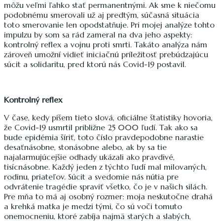
môžu veľmi ľahko stať permanentnými. Ak sme k niečomu
podobnému smerovali už aj predtým, súčasná situácia
toto smerovanie len opodstatňuje. Pri mojej analýze tohto
impulzu by som sa rád zameral na dva jeho aspekty:
kontrolný reflex a vojnu proti smrti. Takáto analýza nám
zároveň umožní vidieť iniciačnú príležitosť prebúdzajúcu
súcit a solidaritu, pred ktorú nás Covid-19 postavil.
Kontrolný reflex
V čase, kedy píšem tieto slová, oficiálne štatistiky hovoria,
že Covid-19 usmrtil približne 25 000 ľudí. Tak ako sa
bude epidémia šíriť, toto číslo pravdepodobne narastie
desaťnásobne, stonásobne alebo, ak by sa tie
najalarmujúcejšie odhady ukázali ako pravdivé,
tisícnásobne. Každý jeden z týchto ľudí mal milovaných,
rodinu, priateľov. Súcit a svedomie nás nútia pre
odvrátenie tragédie spraviť všetko, čo je v našich silách.
Pre mňa to má aj osobný rozmer: moja neskutočne drahá
a krehká matka je medzi tými, čo sú voči tomuto
onemocneniu, ktoré zabíja najmä starých a slabých,