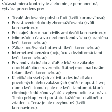
súčasná miera kontroly je alebo nie je permanentná,
vytvára precedens pre:
Trvalé sledovanie pohybu ľudí (kvôli koronavírusu);
Pozastavenie slobody zhromažďovania (kvôli
koronavírusu);
Policajný dozor nad civilistami (kvôli koronavírusu);
Mimosúdnu časovo neobmedzenú väzbu (karanténa
kvôli koronavírusu);
Zákaz používania hotovosti (kvôli koronavírusu);
Internetovú cenzúru (bojujúcu s dezinformáciami
kvôli koronavírusu);
Povinnú vakcináciu a ďalšie lekárske zákroky
opodstatňujúce suverenitu štátnej moci nad našimi
telami (kvôli koronavírusu);
Klasifikáciu všetkých aktivít a destinácií ako
povolených alebo zakázaných (môžete opustiť svoj
domu kvôli tomuto, ale nie kvôli tamtomu), ktorá
eliminuje šedú zónu vyňatú z vplyvu polície a práva.
Tento prístup tvorí podstatu každého totalitného
zriadenia. Teraz je ale nevyhnutný (kvôli
koronavírusu).