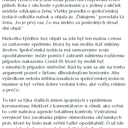
príbeh. Bola v obchode s potravinami a v jednej z uličiek
uvidela vzlykajúcu ženu. Všetky pravidlá o spoločenskej
izolácii odložila nabok a objala ju. „Ďakujem,“ povedala tá
žena, „to je prvý raz, čo ma niekto za posledných desať
dní objal.“
Niekoľko týždňov bez objatí sa zdá byť len malou cenou
za zastavenie epidémie, ktorá by nás mohla stáť milióny
životov. Spoločenská izolácia má samozrejme svoje
opodstatnenie: môže pomôcť zabrániť náhlemu rozšíreniu
prípadov nakazenia Covid-19, ktoré by mohli byť
v mnohých prípadov smrteľné. Rád by som sa ale na tento
argument pozrel v širšom, dlhodobejšom horizonte. Aby
výsledkom nebola inštitucionalizácia spoločenskej izolácie,
musíme si byť veľmi dobre vedomí toho, aké voľby robíme
a prečo.
To isté sa týka ďalších zmien spojených s epidémiou
koronavírusu. Niektorí z komentátorov si všimli, ako veľmi
to celé nahráva agende totalitnej kontroly. Vystrašená
verejnosť bez zaváhania prijme obmedzenia občianskych
práv, ktoré by bolo inak veľmi ťažké opodstatniť, či už ide