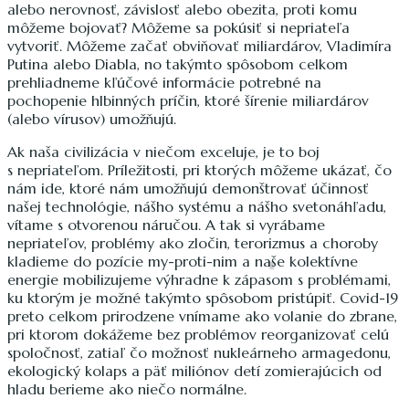
alebo nerovnosť, závislosť alebo obezita, proti komu
môžeme bojovať? Môžeme sa pokúsiť si nepriateľa
vytvoriť. Môžeme začať obviňovať miliardárov, Vladimíra
Putina alebo Diabla, no takýmto spôsobom celkom
prehliadneme kľúčové informácie potrebné na
pochopenie hlbinných príčin, ktoré šírenie miliardárov
(alebo vírusov) umožňujú.
Ak naša civilizácia v niečom exceluje, je to boj
s nepriateľom. Príležitosti, pri ktorých môžeme ukázať, čo
nám ide, ktoré nám umožňujú demonštrovať účinnosť
našej technológie, nášho systému a nášho svetonáhľadu,
vítame s otvorenou náručou. A tak si vyrábame
nepriateľov, problémy ako zločin, terorizmus a choroby
kladieme do pozície my-proti-nim a naše kolektívne
energie mobilizujeme výhradne k zápasom s problémami,
ku ktorým je možné takýmto spôsobom pristúpiť. Covid-19
preto celkom prirodzene vnímame ako volanie do zbrane,
pri ktorom dokážeme bez problémov reorganizovať celú
spoločnosť, zatiaľ čo možnosť nukleárneho armagedonu,
ekologický kolaps a päť miliónov detí zomierajúcich od
hladu berieme ako niečo normálne.