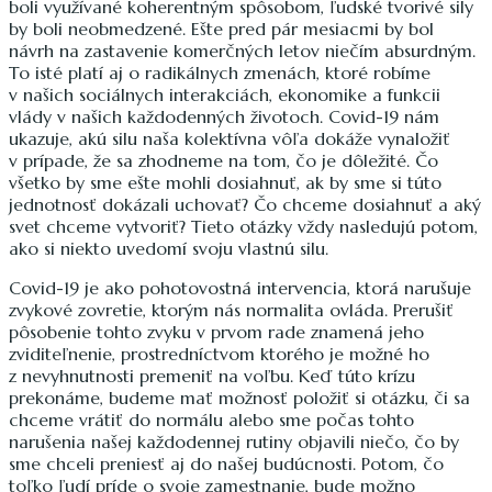
boli využívané koherentným spôsobom, ľudské tvorivé sily
by boli neobmedzené. Ešte pred pár mesiacmi by bol
návrh na zastavenie komerčných letov niečím absurdným.
To isté platí aj o radikálnych zmenách, ktoré robíme
v našich sociálnych interakciách, ekonomike a funkcii
vlády v našich každodenných životoch. Covid-19 nám
ukazuje, akú silu naša kolektívna vôľa dokáže vynaložiť
v prípade, že sa zhodneme na tom, čo je dôležité. Čo
všetko by sme ešte mohli dosiahnuť, ak by sme si túto
jednotnosť dokázali uchovať? Čo chceme dosiahnuť a aký
svet chceme vytvoriť? Tieto otázky vždy nasledujú potom,
ako si niekto uvedomí svoju vlastnú silu.
Covid-19 je ako pohotovostná intervencia, ktorá narušuje
zvykové zovretie, ktorým nás normalita ovláda. Prerušiť
pôsobenie tohto zvyku v prvom rade znamená jeho
zviditeľnenie, prostredníctvom ktorého je možné ho
z nevyhnutnosti premeniť na voľbu. Keď túto krízu
prekonáme, budeme mať možnosť položiť si otázku, či sa
chceme vrátiť do normálu alebo sme počas tohto
narušenia našej každodennej rutiny objavili niečo, čo by
sme chceli preniesť aj do našej budúcnosti. Potom, čo
toľko ľudí príde o svoje zamestnanie, bude možno