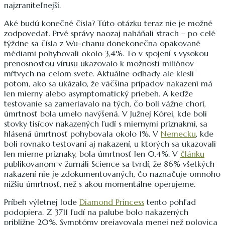
najzraniteľnejší.
Aké budú konečné čísla? Túto otázku teraz nie je možné
zodpovedať. Prvé správy naozaj naháňali strach – po celé
týždne sa čísla z Wu-chanu donekonečna opakované
médiami pohybovali okolo 3,4%. To v spojení s vysokou
prenosnosťou vírusu ukazovalo k možnosti miliónov
mŕtvych na celom svete. Aktuálne odhady ale klesli
potom, ako sa ukázalo, že väčšina prípadov nakazení má
len mierny alebo asymptomatický priebeh. A keďže
testovanie sa zameriavalo na tých, čo boli vážne chorí,
úmrtnosť bola umelo navýšená. V Južnej Kórei, kde boli
stovky tisícov nakazených ľudí s miernymi príznakmi, sa
hlásená úmrtnosť pohybovala okolo 1%. V
Nemecku
, kde
boli rovnako testovaní aj nakazení, u ktorých sa ukazovali
len mierne príznaky, bola úmrtnosť len 0,4%. V
článku
publikovanom v žurnáli Science sa tvrdí, že 86% všetkých
nakazení nie je zdokumentovaných, čo naznačuje omnoho
nižšiu úmrtnosť, než s akou momentálne operujeme.
Príbeh výletnej lode
Diamond Princess
tento pohľad
podopiera. Z 3711 ľudí na palube bolo nakazených
približne 20%. Symptómy prejavovala menej než polovica