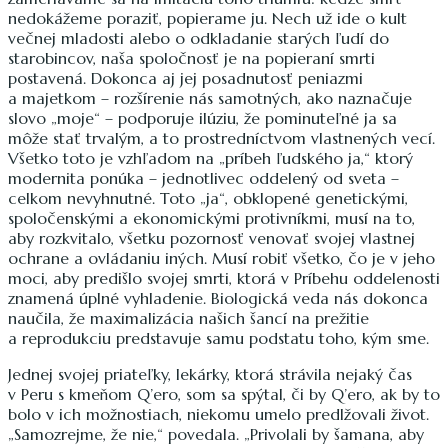
nedokážeme poraziť, popierame ju. Nech už ide o kult
večnej mladosti alebo o odkladanie starých ľudí do
starobincov, naša spoločnosť je na popieraní smrti
postavená. Dokonca aj jej posadnutosť peniazmi
a majetkom – rozšírenie nás samotných, ako naznačuje
slovo „moje“ – podporuje ilúziu, že pominuteľné ja sa
môže stať trvalým, a to prostredníctvom vlastnených vecí.
Všetko toto je vzhľadom na „príbeh ľudského ja,“ ktorý
modernita ponúka – jednotlivec oddelený od sveta –
celkom nevyhnutné. Toto „ja“, obklopené genetickými,
spoločenskými a ekonomickými protivníkmi, musí na to,
aby rozkvitalo, všetku pozornosť venovať svojej vlastnej
ochrane a ovládaniu iných. Musí robiť všetko, čo je v jeho
moci, aby predišlo svojej smrti, ktorá v Príbehu oddelenosti
znamená úplné vyhladenie. Biologická veda nás dokonca
naučila, že maximalizácia našich šancí na prežitie
a reprodukciu predstavuje samu podstatu toho, kým sme.
Jednej svojej priateľky, lekárky, ktorá strávila nejaký čas
v Peru s kmeňom Q’ero, som sa spýtal, či by Q’ero, ak by to
bolo v ich možnostiach, niekomu umelo predlžovali život.
„Samozrejme, že nie,“ povedala. „Privolali by šamana, aby