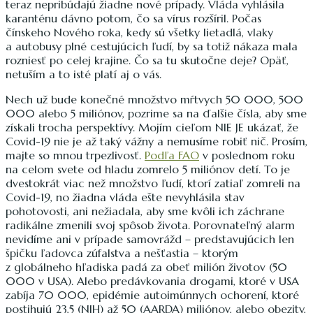
teraz nepribúdajú žiadne nové prípady. Vláda vyhlásila
karanténu dávno potom, čo sa vírus rozšíril. Počas
čínskeho Nového roka, kedy sú všetky lietadlá, vlaky
a autobusy plné cestujúcich ľudí, by sa totiž nákaza mala
rozniesť po celej krajine. Čo sa tu skutočne deje? Opäť,
netuším a to isté platí aj o vás.
Nech už bude konečné množstvo mŕtvych 50 000, 500
000 alebo 5 miliónov, pozrime sa na ďalšie čísla, aby sme
získali trocha perspektívy. Mojím cieľom NIE JE ukázať, že
Covid-19 nie je až taký vážny a nemusíme robiť nič. Prosím,
majte so mnou trpezlivosť.
Podľa FAO
v poslednom roku
na celom svete od hladu zomrelo 5 miliónov detí. To je
dvestokrát viac než množstvo ľudí, ktorí zatiaľ zomreli na
Covid-19, no žiadna vláda ešte nevyhlásila stav
pohotovosti, ani nežiadala, aby sme kvôli ich záchrane
radikálne zmenili svoj spôsob života. Porovnateľný alarm
nevidíme ani v prípade samovrážd – predstavujúcich len
špičku ľadovca zúfalstva a nešťastia – ktorým
z globálneho hľadiska padá za obeť milión životov (50
000 v USA). Alebo predávkovania drogami, ktoré v USA
zabíja 70 000, epidémie autoimúnnych ochorení, ktoré
postihujú 23,5 (NIH) až 50 (AARDA) miliónov, alebo obezity,