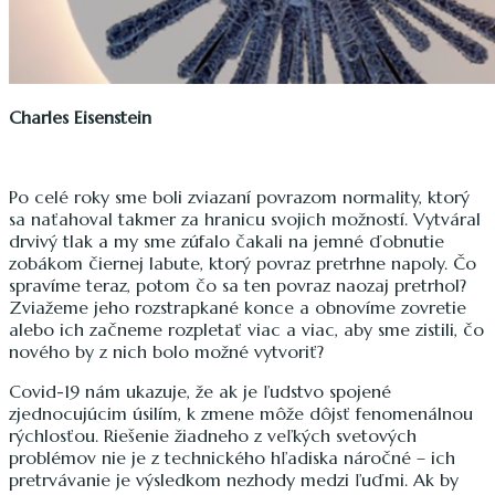
Charles Eisenstein
Po celé roky sme boli zviazaní povrazom normality, ktorý
sa naťahoval takmer za hranicu svojich možností. Vytváral
drvivý tlak a my sme zúfalo čakali na jemné ďobnutie
zobákom čiernej labute, ktorý povraz pretrhne napoly. Čo
spravíme teraz, potom čo sa ten povraz naozaj pretrhol?
Zviažeme jeho rozstrapkané konce a obnovíme zovretie
alebo ich začneme rozpletať viac a viac, aby sme zistili, čo
nového by z nich bolo možné vytvoriť?
Covid-19 nám ukazuje, že ak je ľudstvo spojené
zjednocujúcim úsilím, k zmene môže dôjsť fenomenálnou
rýchlosťou. Riešenie žiadneho z veľkých svetových
problémov nie je z technického hľadiska náročné – ich
pretrvávanie je výsledkom nezhody medzi ľuďmi. Ak by