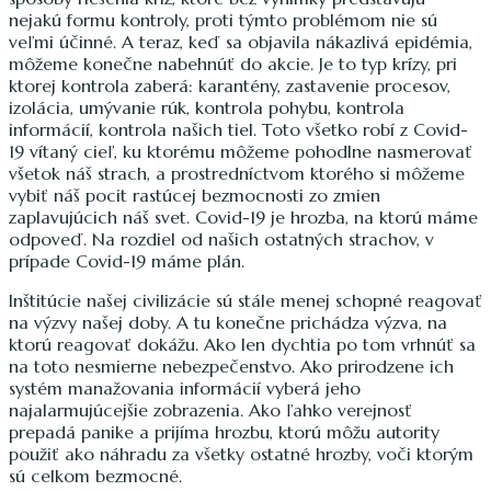
nejakú formu kontroly, proti týmto problémom nie sú
veľmi účinné. A teraz, keď sa objavila nákazlivá epidémia,
môžeme konečne nabehnúť do akcie. Je to typ krízy, pri
ktorej kontrola zaberá: karantény, zastavenie procesov,
izolácia, umývanie rúk, kontrola pohybu, kontrola
informácií, kontrola našich tiel. Toto všetko robí z Covid-
19 vítaný cieľ, ku ktorému môžeme pohodlne nasmerovať
všetok náš strach, a prostredníctvom ktorého si môžeme
vybiť náš pocit rastúcej bezmocnosti zo zmien
zaplavujúcich náš svet. Covid-19 je hrozba, na ktorú máme
odpoveď. Na rozdiel od našich ostatných strachov, v
prípade Covid-19 máme plán.
Inštitúcie našej civilizácie sú stále menej schopné reagovať
na výzvy našej doby. A tu konečne prichádza výzva, na
ktorú reagovať dokážu. Ako len dychtia po tom vrhnúť sa
na toto nesmierne nebezpečenstvo. Ako prirodzene ich
systém manažovania informácií vyberá jeho
najalarmujúcejšie zobrazenia. Ako ľahko verejnosť
prepadá panike a prijíma hrozbu, ktorú môžu autority
použiť ako náhradu za všetky ostatné hrozby, voči ktorým
sú celkom bezmocné.