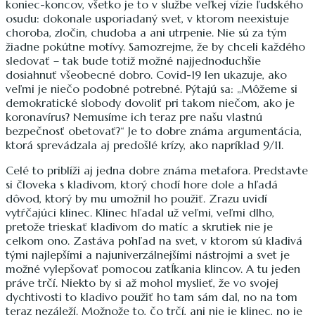
koniec-koncov, všetko je to v službe veľkej vízie ľudského
osudu: dokonale usporiadaný svet, v ktorom neexistuje
choroba, zločin, chudoba a ani utrpenie. Nie sú za tým
žiadne pokútne motívy. Samozrejme, že by chceli každého
sledovať – tak bude totiž možné najjednoduchšie
dosiahnuť všeobecné dobro. Covid-19 len ukazuje, ako
veľmi je niečo podobné potrebné. Pýtajú sa: „Môžeme si
demokratické slobody dovoliť pri takom niečom, ako je
koronavírus? Nemusíme ich teraz pre našu vlastnú
bezpečnosť obetovať?“ Je to dobre známa argumentácia,
ktorá sprevádzala aj predošlé krízy, ako napríklad 9/11.
Celé to priblíži aj jedna dobre známa metafora. Predstavte
si človeka s kladivom, ktorý chodí hore dole a hľadá
dôvod, ktorý by mu umožnil ho použiť. Zrazu uvidí
vytŕčajúci klinec. Klinec hľadal už veľmi, veľmi dlho,
pretože trieskať kladivom do matíc a skrutiek nie je
celkom ono. Zastáva pohľad na svet, v ktorom sú kladivá
tými najlepšími a najuniverzálnejšími nástrojmi a svet je
možné vylepšovať pomocou zatĺkania klincov. A tu jeden
práve trčí. Niekto by si až mohol myslieť, že vo svojej
dychtivosti to kladivo použiť ho tam sám dal, no na tom
teraz nezáleží. Možnože to, čo trčí, ani nie je klinec, no je