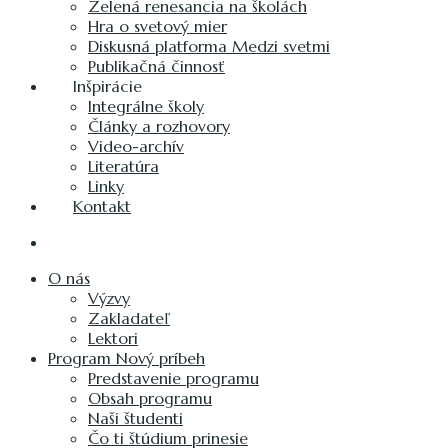
Zelená renesancia na školách
Hra o svetový mier
Diskusná platforma Medzi svetmi
Publikačná činnosť
Inšpirácie
Integrálne školy
Články a rozhovory
Video-archív
Literatúra
Linky
Kontakt
O nás
Výzvy
Zakladateľ
Lektori
Program Nový príbeh
Predstavenie programu
Obsah programu
Naši študenti
Čo ti štúdium prinesie