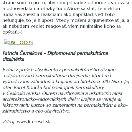
strane som tu preto, aby som prípadne odborne reagovala
a odpovedala na otázky ľudí. Môže sa stať, že niektorí
ľudia vás zneistia reakciami ako napríklad, veď toto
nefunguje, to je hlúposť. Vtedy môžem argumentovať ja, a
ak nebudem vedieť reagovať, viem minimálne koho sa
opýtať.:-)
Patricia Černáková – Diplomovaná permakultúrna
dizajnérka
Jedna z prvých absolventov permakultúrného dizajnu
a diplomovaná permakultúrna dizajnérka, ktorá má
vyštudovanú záhradnú a krajinnú architektúru, SPU Nitra. Jej
otec Karol Končka bol priekopník permakultúry
v Československu. Okrem navrhovania a uskutočňovania
architektonicko-sadovníckych diel v krajine sa venuje aj
lektorovaniu kurzov so zameraním na permakultúru a eko-
záhradníctvo a eko-staviteľstvo.
Zdroj:
www.lifereset.sk