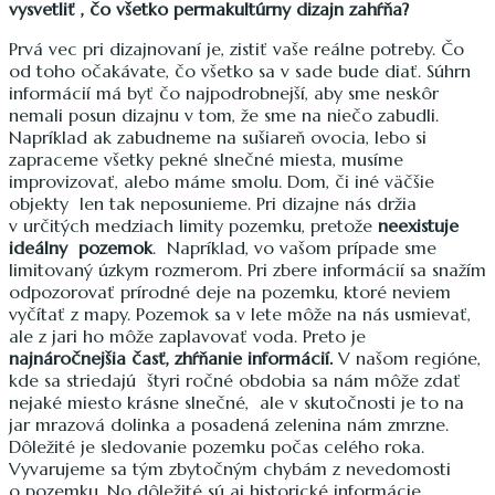
vysvetliť , čo všetko permakultúrny dizajn zahŕňa?
Prvá vec pri dizajnovaní je, zistiť vaše reálne potreby. Čo
od toho očakávate, čo všetko sa v sade bude diať. Súhrn
informácií má byť čo najpodrobnejší, aby sme neskôr
nemali posun dizajnu v tom, že sme na niečo zabudli.
Napríklad ak zabudneme na sušiareň ovocia, lebo si
zapraceme všetky pekné slnečné miesta, musíme
improvizovať, alebo máme smolu. Dom, či iné väčšie
objekty len tak neposunieme. Pri dizajne nás držia
v určitých medziach limity pozemku, pretože
neexistuje
ideálny pozemok
. Napríklad, vo vašom prípade sme
limitovaný úzkym rozmerom. Pri zbere informácií sa snažím
odpozorovať prírodné deje na pozemku, ktoré neviem
vyčítať z mapy. Pozemok sa v lete môže na nás usmievať,
ale z jari ho môže zaplavovať voda. Preto je
najnáročnejšia časť, zhŕňanie informácií.
V našom regióne,
kde sa striedajú štyri ročné obdobia sa nám môže zdať
nejaké miesto krásne slnečné, ale v skutočnosti je to na
jar mrazová dolinka a posadená zelenina nám zmrzne.
Dôležité je sledovanie pozemku počas celého roka.
Vyvarujeme sa tým zbytočným chybám z nevedomosti
o pozemku. No dôležité sú aj historické informácie.