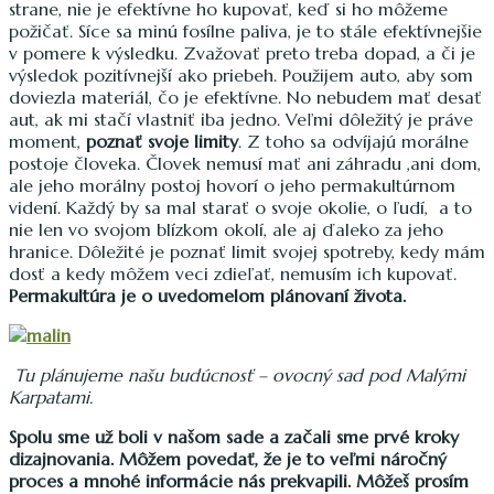
strane, nie je efektívne ho kupovať, keď si ho môžeme
požičať. Síce sa minú fosílne paliva, je to stále efektívnejšie
v pomere k výsledku. Zvažovať preto treba dopad, a či je
výsledok pozitívnejší ako priebeh. Použijem auto, aby som
doviezla materiál, čo je efektívne. No nebudem mať desať
aut, ak mi stačí vlastniť iba jedno. Veľmi dôležitý je práve
moment,
poznať svoje limity
. Z toho sa odvíjajú morálne
postoje človeka. Človek nemusí mať ani záhradu ,ani dom,
ale jeho morálny postoj hovorí o jeho permakultúrnom
videní. Každý by sa mal starať o svoje okolie, o ľudí, a to
nie len vo svojom blízkom okolí, ale aj ďaleko za jeho
hranice. Dôležité je poznať limit svojej spotreby, kedy mám
dosť a kedy môžem veci zdieľať, nemusím ich kupovať.
Permakultúra je o uvedomelom plánovaní života.
Tu plánujeme našu budúcnosť – ovocný sad pod Malými
Karpatami.
Spolu sme už boli v našom sade a začali sme prvé kroky
dizajnovania. Môžem povedať, že je to veľmi náročný
proces a mnohé informácie nás prekvapili. Môžeš prosím