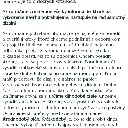
pomôžu.
Je to o dobrých vzťahoch.
Ak už máme zozbierané všetky informácie, ktoré na
vytvorenie návrhu potrebujeme, nastupuje na rad samotný
dizajn?
Ak už máme potrebné informácie, je najlepšie sa poradiť
a overiť si kroky, ktoré chceme podniknúť s odborníkom.
V projekte LifeReset máme na každú oblasť nejakého
odborníka, pretože ty sama nemôžeš vedieť všetko
o každej oblasti. Na to sú odborníci. Chcem posadiť
stromy, treba sa poradiť s ovocinárom. Poradí nám, či
vysadiť krátkoveké stromy na malých podpníkoch, alebo
klasické druhy. Potom si urobíme harmonogram. Ľudia
majú predstavu, že dizajn je nákres na papieri.
V skutočnosti tvorí nákres len polovicu dizajnu. Druhú
časť tvorí harmonogram, ako sa čo a kedy uskutoční.
Začíname s tým, že si
určíme dlhodobé ciele
. Chceme
vysadiť sad alebo les. Stromy však vyrastú až po rokoch
a dovtedy môžeme plochu pod nimi využívať ako pastviny.
Ochránime stromčeky pred zvieratami a máme
strednodobý plán
.
Krátkodobý
je, čo sa dá urobiť dnes.
Chceme vykopať jazierko. Najprv však musíme vykopať