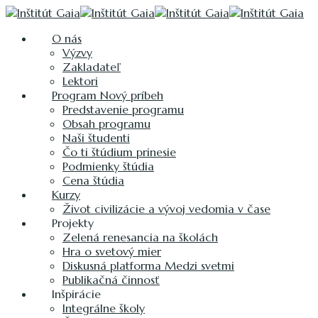
O nás
Výzvy
Zakladateľ
Lektori
Program Nový príbeh
Predstavenie programu
Obsah programu
Naši študenti
Čo ti štúdium prinesie
Podmienky štúdia
Cena štúdia
Kurzy
Život civilizácie a vývoj vedomia v čase
Projekty
Zelená renesancia na školách
Hra o svetový mier
Diskusná platforma Medzi svetmi
Publikačná činnosť
Inšpirácie
Integrálne školy