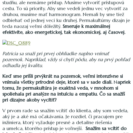
studňu, ale nemáme prístup. Musíme vytvoriť prístupovú
cestu. To sú priority. Aby sme vedeli jednu vec vytvoriť za
druhou, musíme mať harmonogram. Nemali by sme tiež
odbiehať od jednej veci ku druhej. Permakultúrny dizajn je
teda naozaj veľmi dôležitý.
Smeruje k maximálnej
efektivite, ako energetickej, tak ekonomickej, aj časovej.
Patricia sa snaží pri prvej obhliadke naplno vnímať
pozemok. Napríklad, vždy si chytí pôdu, aby na prvý pohľad
odhadla jej kvalitu.
Keď sme prišli prvýkrát na pozemok, veľmi intenzívne si
vnímala všetky prírodné deje, ktoré sa v sade diali.
N
apriek
tomu, že
permakultúra je exaktná veda, v mnohom si
spoliehala pri analýze na intuíciu a empatiu. Čo sa snažíš
pri dizajne akoby vycítiť?
V prvom rade sa snažím vcítiť do klienta, aby som vedela,
aký je a aké má očakávania. Je rozdiel, či pracujem pre
inžiniera, ktorý vyžaduje presné a detailne riešenia
a umelca, ktorého prístup je voľnejší.
Snažím sa vcítiť do