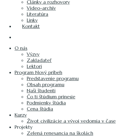
Články a rozhovory
Video-archív
Literatúra
Linky
Kontakt
O nás
Výzvy
Zakladateľ
Lektori
Program Nový príbeh
Predstavenie programu
Obsah programu
Naši študenti
Čo ti štúdium prinesie
Podmienky štúdia
Cena štúdia
Kurzy
Život civilizácie a vývoj vedomia v čase
Projekty
Zelená renesancia na školách