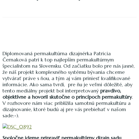
Diplomovaná permakultúrna dizajnérka Patricia
Černaková patrí k top najlepším permakultúrnym
špecialistom na Slovensku. Od začiatku bolo pre nás jasné,
že náš projekt komplexného systému bývania chceme
vytvárať práve s ňou, a tým aj vám priniesť kvalifikované
informácie. Ako sama tvrdí, pre ňu je veľmi dôležité, aby
tento mediálny projekt bol interpretovaný
pravdivo,
objektívne a hovoril skutočne o princípoch permakultúry
.
V rozhovore nám viac priblížila samotnú permakultúru a
dizajnovanie, ktoré budú aj pre vás prebiehať v našom
sade:-).
Spoločne ideme pripraviť permakultúrny dizajn sadu,