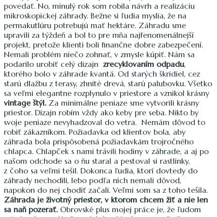
povedať. No, minulý rok som robila návrh a realizáciu
mikroskopickej záhrady. Bežne si ľudia myslia, že na
permakutlúru potrebujú mať hektáre. Záhradu sme
upravili za týždeň a bol to pre mňa najfenomenálnejší
projekt, pretože klienti boli finančne dobre zabezpečení.
Nemali problém niečo zohnať, v zmysle kúpiť. Nám sa
podarilo urobiť celý dizajn
zrecyklovaním odpadu
,
ktorého bolo v záhrade kvantá. Od starých škridiel, cez
starú dlažbu z terasy, zhnité drevá, starú palubovku. Všetko
sa veľmi elegantne rozplynulo v priestore a vznikol krásny
vintage štýl.
Za minimálne peniaze sme vytvorili krásny
priestor. Dizajn robím vždy ako keby pre seba. Nikto by
svoje peniaze nevyhadzoval do vetra. Nemám dôvod to
robiť zákazníkom. Požiadavka od klientov bola, aby
záhrada bola prispôsobená požiadavkám trojročného
chlapca. Chlapček s nami trávili hodiny v záhrade, a aj po
našom odchode sa o ňu staral a pestoval si rastlinky,
z čoho sa veľmi tešil. Dokonca ľudia, ktorí dovtedy do
záhrady nechodili, lebo podľa nich nemali dôvod,
napokon do nej chodiť začali. Veľmi som sa z toho tešila.
Záhrada je životný priestor, v ktorom chcem žiť a nie len
sa naň pozerať.
Obrovské plus mojej práce je, že ľudom