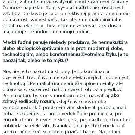
v mojej záhrade môžu ovplyvniť chod susedovej záhrady,
čo môže napríklad ďalej vyvolať naštrbenie susedských
vzťahov. Celkovo je to aj o efektívnej práci v rámci mojej
domácnosti, zamestnania, tak aby sme mali minimálny
dosah na ekológiu. Tiež môžeme zvažovať, aký dosah
majú moje rozhodnutia na moju rodinu.
Medzi ľuďmi panuje niekedy predstava, že permakultúra
alebo ekologické správanie sa je proti modernej dobe,
technológiám, alebo komfortnému životnému štýlu. Je to
naozaj tak, alebo je to mýtus?
Nie, nie je to návrat na stromy. Je to kombinácia
overených tradičných metód a efektívnejších moderných
technológií. Permakultúra neprináša úplne novinky, ale
opiera sa o skúseností našich starých otcov a predkov.
Permakultúru by sme v mnohom mohli nazvať aj
ako
zdravý sedliacky rozum,
vylepšený o novodobé
vymoženosti. Naši predkovia viac sledovali prírodu, mali
bohaté skúsenosti, a preto vedeli čo je pre nich, aj pre
prírodu dobré. Presne to sleduje aj permakltúra, ktorá tiež
prihliada na efektivitu. Napríklad, nie je efektívne kopať
jazero ručne, keď si môžem požičať bager. Na jednej