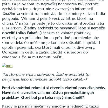
pýtajú a ja by som im najradšej nehovorila nič, pretože
vychádzam len z dojmu, nie z overených informácií.
Snažím sa vnímať ruch miesta, do akej miery sa tam ľudia
pohybujú. Všímam si pekné veci, zvláštne, ktoré ma
ohúria. V našom prípade je to obrovská, asi storočná vŕba
s jazierkom.
Žiadny architekt to nevymyslí, lebo si nemôže
dovoliť toľko čakať.:-)
Snažím sa vnímať prakticky,
esteticky a s prihliadnutím na prírodné podmienky, aby
som vedela, čo môže moje konanie spôsobiť. Napríklad
oplotím pozemok, cez ktorý mali chodník divé zvery.
Odrežem im cestu a začnú chodiť k susedovi do
vinohradu, čo sa mu nemusí páčiť.
“Asi storočná vŕba s jazierkom. Žiadny architekt to
nevymyslí, lebo si nemôže dovoliť toľko čakať.:-)”
Pred dvanástimi rokmi si si otvorila vlastnú prax dizajnérky.
Navrhla si a zrealizovala množstvo permakultúrnych
projektov. Ktorý bol pre teba najvýnimočnejší?
Každý je pre mňa niečím výnimočný a jedinečný, ťažko