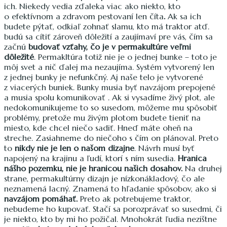
ich. Niekedy vedia zďaleka viac ako niekto, kto
o efektívnom a zdravom pestovaní len číta
.
Ak sa ich
budete pýtať, odkiaľ zohnať slamu, kto má traktor atď.
budú sa cítiť zároveň dôležití a zaujímaví pre vás, čím sa
začnú
budovať vzťahy, čo je v permakultúre veľmi
dôležité
. Permakltúra totiž nie je o jednej bunke – toto je
môj svet a nič ďalej ma nezaujíma. Systém vytvorený len
z jednej bunky je nefunkčný. Aj naše telo je vytvorené
z viacerých buniek. Bunky musia byť navzájom prepojené
a musia spolu komunikovať . Ak si vysadíme živý plot, ale
nedokomunikujeme to so susedom, môžeme mu spôsobiť
problémy, pretože mu živým plotom budete tieniť na
miesto, kde chcel niečo sadiť. Hneď máte oheň na
streche. Zasiahneme do niečoho s čím on plánoval. Preto
to
nikdy nie je len o našom dizajne
. Návrh musí byť
napojený na krajinu a ľudí, ktorí s ním susedia.
Hranica
nášho pozemku, nie je hranicou našich dosahov.
Na druhej
strane, permakultúrny dizajn je nízkonákladový, čo ale
neznamená lacný. Znamená to hľadanie spôsobov, ako si
navzájom pomáhať.
Preto ak potrebujeme traktor,
nebudeme ho kupovať. Stačí sa porozprávať so susedmi, či
je niekto, kto by mi ho požičal. Mnohokrát ľudia nezištne