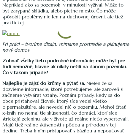
Napríklad ako sa pozemok v minulosti vyžíval. Môže to
byť zasypaná skládka, alebo pietne miesto. Čo môže
spôsobiť problémy nie len na duchovnej úrovni, ale tiež
praktickej.
Pri práci – tvoríme dizajn, vnímame prostredie a plánujeme
nový domov.
Zohnať všetky tieto podrobné informácie, môže byť pre
ľudí nemožné, hlavne ak nikdy nežili na danom pozemku.
Čo v takom prípade?
Najlepšie je zájsť do krčmy a pýtať sa.
Nielen že sa
dozvieme informácie, ktoré potrebujeme, ale zároveň si
začneme vytvárať vzťahy. Poznám prípady, kedy sa do
obce prisťahoval človek, ktorý síce vedel všetko
o permakultúre, ale nevedel nič o pozemku. Mohol čítať
x-kníh, no nemal tie skúsenosti, čo domáci, ktorí síce
striekajú zeleninu, ale v živote už reálne niečo vypestovali.
Majú tiež reálne skúsenosti s pôdou a prírodou v tej
dedine. Treba k ním pristupovať s bázňou a nepoučovať