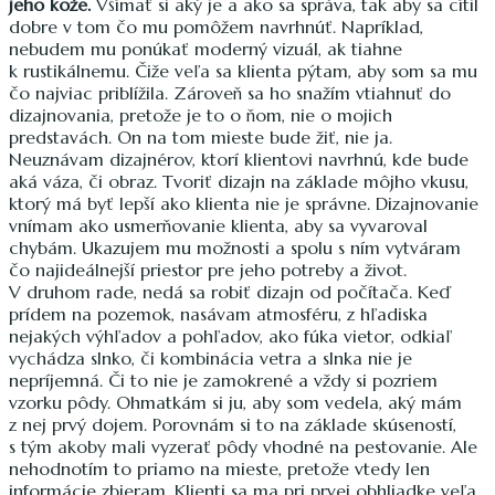
jeho kože.
Všímať si aký je a ako sa správa, tak aby sa cítil
dobre v tom čo mu pomôžem navrhnúť. Napríklad,
nebudem mu ponúkať moderný vizuál, ak tiahne
k rustikálnemu. Čiže veľa sa klienta pýtam, aby som sa mu
čo najviac priblížila. Zároveň sa ho snažím vtiahnuť do
dizajnovania, pretože je to o ňom, nie o mojich
predstavách. On na tom mieste bude žiť, nie ja.
Neuznávam dizajnérov, ktorí klientovi navrhnú, kde bude
aká váza, či obraz. Tvoriť dizajn na základe môjho vkusu,
ktorý má byť lepší ako klienta nie je správne. Dizajnovanie
vnímam ako usmerňovanie klienta, aby sa vyvaroval
chybám. Ukazujem mu možnosti a spolu s ním vytváram
čo najideálnejší priestor pre jeho potreby a život.
V druhom rade, nedá sa robiť dizajn od počítača. Keď
prídem na pozemok, nasávam atmosféru, z hľadiska
nejakých výhľadov a pohľadov, ako fúka vietor, odkiaľ
vychádza slnko, či kombinácia vetra a slnka nie je
nepríjemná. Či to nie je zamokrené a vždy si pozriem
vzorku pôdy. Ohmatkám si ju, aby som vedela, aký mám
z nej prvý dojem. Porovnám si to na základe skúseností,
s tým akoby mali vyzerať pôdy vhodné na pestovanie. Ale
nehodnotím to priamo na mieste, pretože vtedy len
informácie zbieram. Klienti sa ma pri prvej obhliadke veľa