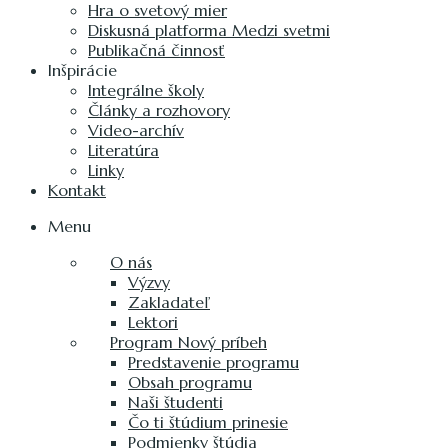
Hra o svetový mier
Diskusná platforma Medzi svetmi
Publikačná činnosť
Inšpirácie
Integrálne školy
Články a rozhovory
Video-archív
Literatúra
Linky
Kontakt
Menu
O nás
Výzvy
Zakladateľ
Lektori
Program Nový príbeh
Predstavenie programu
Obsah programu
Naši študenti
Čo ti štúdium prinesie
Podmienky štúdia