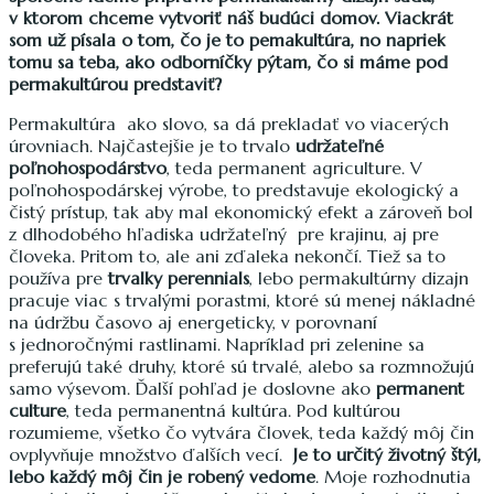
v ktorom chceme vytvoriť náš budúci domov. Viackrát
som už písala o tom, čo je to pemakultúra, no napriek
tomu sa teba, ako odborníčky pýtam, čo si máme pod
permakultúrou predstaviť?
Permakultúra ako slovo, sa dá prekladať vo viacerých
úrovniach. Najčastejšie je to trvalo
udržateľné
poľnohospodárstvo
, teda permanent agriculture. V
poľnohospodárskej výrobe, to predstavuje ekologický a
čistý prístup, tak aby mal ekonomický efekt a zároveň bol
z dlhodobého hľadiska udržateľný pre krajinu, aj pre
človeka. Pritom to, ale ani zďaleka nekončí. Tiež sa to
používa pre
trvalky perennials
, lebo permakultúrny dizajn
pracuje viac s trvalými porastmi, ktoré sú menej nákladné
na údržbu časovo aj energeticky, v porovnaní
s jednoročnými rastlinami. Napríklad pri zelenine sa
preferujú také druhy, ktoré sú trvalé, alebo sa rozmnožujú
samo výsevom. Ďalší pohľad je doslovne ako
permanent
culture
, teda permanentná kultúra. Pod kultúrou
rozumieme, všetko čo vytvára človek, teda každý môj čin
ovplyvňuje množstvo ďalších vecí.
Je to určitý životný štýl,
lebo každý môj čin je robený vedome
. Moje rozhodnutia