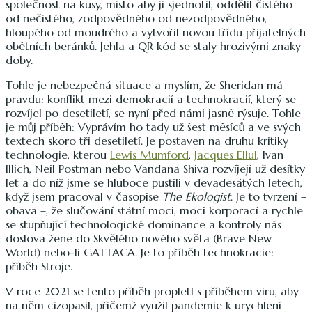
společnost na kusy, místo aby ji sjednotil, oddělil čistého
od nečistého, zodpovědného od nezodpovědného,
hloupého od moudrého a vytvořil novou třídu přijatelných
obětních beránků. Jehla a QR kód se staly hrozivými znaky
doby.
Tohle je nebezpečná situace a myslím, že Sheridan má
pravdu: konflikt mezi demokracií a technokracií, který se
rozvíjel po desetiletí, se nyní před námi jasně rýsuje. Tohle
je můj příběh: Vyprávím ho tady už šest měsíců a ve svých
textech skoro tři desetiletí. Je postaven na druhu kritiky
technologie, kterou
Lewis Mumford
,
Jacques Ellul
, Ivan
Illich, Neil Postman nebo Vandana Shiva rozvíjejí už desítky
let a do níž jsme se hluboce pustili v devadesátých letech,
když jsem pracoval v časopise
The Ekologist
. Je to tvrzení –
obava –, že slučování státní moci, moci korporací a rychle
se stupňující technologické dominance a kontroly nás
doslova žene do Skvělého nového světa (Brave New
World) nebo-li GATTACA. Je to příběh technokracie:
příběh Stroje.
V roce 2021 se tento příběh propletl s příběhem viru, aby
na něm cizopasil, přičemž využil pandemie k urychlení