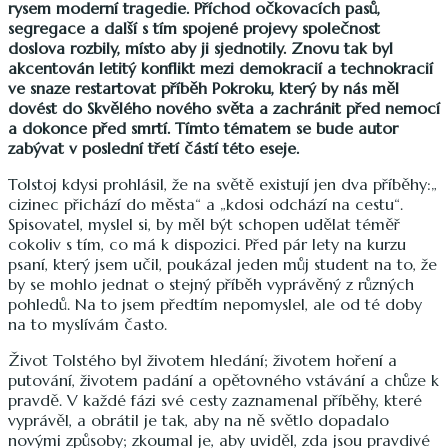
rysem moderní tragedie. Příchod očkovacích pasů,
segregace a další s tím spojené projevy společnost
doslova rozbily, místo aby ji sjednotily. Znovu tak byl
akcentován letitý konflikt mezi demokracií a technokracií
ve snaze restartovat příběh Pokroku, který by nás měl
dovést do Skvělého nového světa a zachránit před nemocí
a dokonce před smrtí. Tímto tématem se bude autor
zabývat v poslední třetí částí této eseje.
Tolstoj kdysi prohlásil, že na světě existují jen dva příběhy:„
cizinec přichází do města“ a „kdosi odchází na cestu“.
Spisovatel, myslel si, by měl být schopen udělat téměř
cokoliv s tím, co má k dispozici. Před pár lety na kurzu
psaní, který jsem učil, poukázal jeden můj student na to, že
by se mohlo jednat o stejný příběh vyprávěný z různých
pohledů. Na to jsem předtím nepomyslel, ale od té doby
na to myslívám často.
Život Tolstého byl životem hledání; životem hoření a
putování, životem padání a opětovného vstávání a chůze k
pravdě. V každé fázi své cesty zaznamenal příběhy, které
vyprávěl, a obrátil je tak, aby na ně světlo dopadalo
novými způsoby; zkoumal je, aby uviděl, zda jsou pravdivé