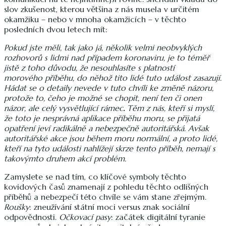
slov zkušenost, kterou většina z nás musela v určitém
okamžiku – nebo v mnoha okamžicích – v těchto
posledních dvou letech mít:
Pokud jste měli, tak jako já, několik velmi neobvyklých
rozhovorů s lidmi nad případem koronaviru, je to téměř
jistě z toho důvodu, že nesouhlasíte s platností
morového příběhu, do něhož tito lidé tuto událost zasazují.
Hádat se o detaily nevede v tuto chvíli ke změně názoru,
protože to, čeho je možné se chopit, není ten či onen
názor, ale celý vysvětlující rámec
.
Těm z nás, kteří si myslí,
že toto je nesprávná aplikace příběhu moru, se přijatá
opatření jeví radikálně a nebezpečně autoritářská. Avšak
autoritářské akce jsou během moru normální, a proto lidé,
kteří na tyto události nahlížejí skrze tento příběh, nemají s
takovýmto druhem akcí problém.
Zamyslete se nad tím, co klíčové symboly těchto
kovidových časů znamenají z pohledu těchto odlišných
příběhů a nebezpečí této chvíle se vám stane zřejmým.
Roušky
: zneužívání státní moci versus znak sociální
odpovědnosti.
Očkovací pasy
: začátek digitální tyranie