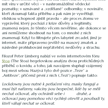
mít víru v určité věci – v nashromážděné vědecké
poznatky; v uznávané a „vzdělané“ odborníky; v novináře,
kteří zkoumají fakta příběhu a pak nám je vysvětlují;
vlidskou schopnost zjistit pravdu – ale proces zlomu ve
vyprávění, který pochází z krize důvěry a legitimity,
znamená nejen, že těmto věcem nevěříme, ale dokonce se
ani nemůžeme shodnout na tom, co mnohé z nich
znamenají. Když to filtrujete přes labyrint zrcadel, jímž je
internet, máte připraveno jeviště na masový zmatek a
následné prohlubování nepřátelství, nedůvěry a strachu.
Filozof Peter Limberg nabízí ve svém internetovém fóru
Stoa
(The Stoa) hegelovskou analýzu dvou protichůdných
příběhů o kovidu, a toho, jak navzájem stupňují vzájemný
boj mezi sebou. Nazývá tyto dvě pozice „Teze“ a
„Antiteze“, přičemž první z nich („Tezi“) popisuje takto:
Lockdowny jsou nutné k potlačení
viru, masky fungují a
musí být nařízeny, vakcíny jsou bezpečné, lidé by se měli
nechat očkovat, aby ochránili sebe i druhé, a
očkovací pasy pomohou věci rychleji otevřít a povzbudí ty,
kteří váhají nechat se očkovat.