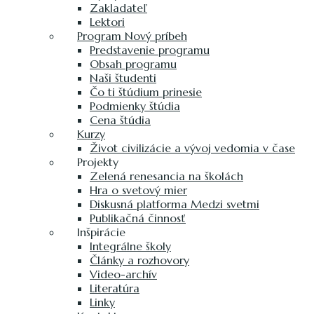
Zakladateľ
Lektori
Program Nový príbeh
Predstavenie programu
Obsah programu
Naši študenti
Čo ti štúdium prinesie
Podmienky štúdia
Cena štúdia
Kurzy
Život civilizácie a vývoj vedomia v čase
Projekty
Zelená renesancia na školách
Hra o svetový mier
Diskusná platforma Medzi svetmi
Publikačná činnosť
Inšpirácie
Integrálne školy
Články a rozhovory
Video-archív
Literatúra
Linky