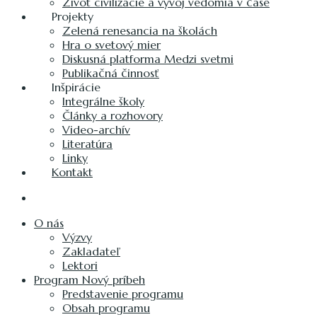
Život civilizácie a vývoj vedomia v čase
Projekty
Zelená renesancia na školách
Hra o svetový mier
Diskusná platforma Medzi svetmi
Publikačná činnosť
Inšpirácie
Integrálne školy
Články a rozhovory
Video-archív
Literatúra
Linky
Kontakt
O nás
Výzvy
Zakladateľ
Lektori
Program Nový príbeh
Predstavenie programu
Obsah programu