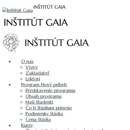
O nás
Výzvy
Zakladateľ
Lektori
Program Nový príbeh
Predstavenie programu
Obsah programu
Naši študenti
Čo ti štúdium prinesie
Podmienky štúdia
Cena štúdia
Kurzy