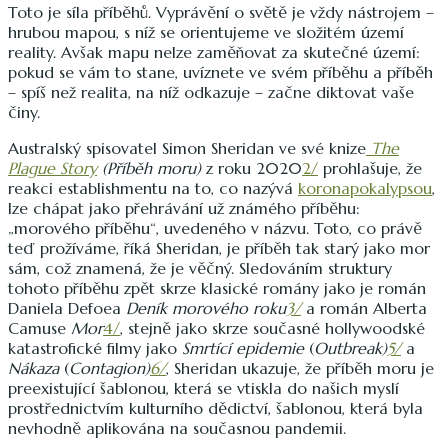
Toto je síla příběhů. Vyprávění o světě je vždy nástrojem –
hrubou mapou, s níž se orientujeme ve složitém území
reality. Avšak mapu nelze zaměňovat za skutečné území:
pokud se vám to stane, uvíznete ve svém příběhu a příběh
– spíš než realita, na níž odkazuje – začne diktovat vaše
činy.
Australský spisovatel Simon Sheridan ve své knize
The
Plague Story
(Příběh moru)
z roku 2020
2/
prohlašuje, že
reakci establishmentu na to, co nazývá
koronapokalypsou
,
lze chápat jako přehrávání už známého příběhu:
„morového příběhu“, uvedeného v názvu. Toto, co právě
teď prožíváme, říká Sheridan, je příběh tak starý jako mor
sám, což znamená, že je věčný. Sledováním struktury
tohoto příběhu zpět skrze klasické romány jako je román
Daniela Defoea
Deník morového roku
3/
a román Alberta
Camuse
Mor
4/
, stejně jako skrze současné hollywoodské
katastrofické filmy jako
Smrtící epidemie
(
Outbreak)
5/
a
Nákaza
(
Contagion)
6/
, Sheridan ukazuje, že příběh moru je
preexistující šablonou, která se vtiskla do našich myslí
prostřednictvím kulturního dědictví, šablonou, která byla
nevhodně aplikována na současnou pandemii.