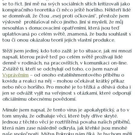
se to říct. Jiní mě na svých sociálních sítích kritizovali jako
konspiračního teoretika či něco ještě horšího. Někteří lidé
se domnívali, že čtou „esej proti očkování“, přestože jsem
výslovně prohlašoval něco jiného. Jiní si mysleli, že můj
nesouhlas s donucovacími opatřeními, která jsou teď
uplatňovaná po celém světě, znamená, že budu souhlasit s
tou či onou okázalou teorií jejich vlastní produkce.
Stěží jsem jediný, kdo toto zažil: je to situace, jak mi mnozí
napsali, kterou právě teď po celém světě prožívají lidé
denně v rodinách, na pracovištích, v komunikaci on-line.
Zvláště ti, kteří se odchylují od toho, co jsem nazval
Vyprávěním
– od onoho establishmentového příběhu o
kovidu a reakci na něj – mohou očekávat krátký příkaz
nebo něco horšího. Pro mnohé je to těžká a děsivá doba i
jen se odvážit vyjít na veřejnost s otázkami, které odporují
oficiálnímu obecnému povědomí.
Minule jsem napsal, že tento virus je apokalyptický, a to v
tom smyslu, že odhaluje věci, které byly dříve skryté.
Jednou z těchto věcí je roztříštěná povaha našich příběhů,
která nám zase následně odkryla, jak křehké jsou mnohé
naše společnosti. Mýtus Pokroku nám říká, že bychom měli