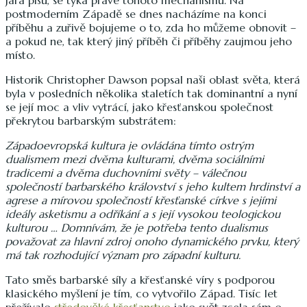
postmoderním Západě se dnes nacházíme na konci
příběhu a zuřivě bojujeme o to, zda ho můžeme obnovit –
a pokud ne, tak který jiný příběh či příběhy zaujmou jeho
místo.
Historik Christopher Dawson popsal naši oblast světa, která
byla v posledních několika staletích tak dominantní a nyní
se její moc a vliv vytrácí, jako křesťanskou společnost
překrytou barbarským substrátem:
Západoevropská kultura je ovládána tímto ostrým
dualismem mezi dvěma kulturami, dvěma sociálními
tradicemi a dvěma duchovními světy – válečnou
společností barbarského království s jeho kultem hrdinství a
agrese a mírovou společností křesťanské církve s jejími
ideály asketismu a odříkání a s její vysokou teologickou
kulturou … Domnívám, že je potřeba tento dualismus
považovat za hlavní zdroj onoho dynamického prvku, který
má tak rozhodující význam pro západní kulturu.
Tato směs barbarské síly a křesťanské víry s podporou
klasického myšlení je tím, co vytvořilo Západ. Tisíc let
přežívalo
středověké křesťanstvo
jako svět zcela sám o