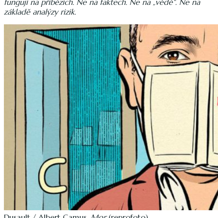
fungují na příbězích. Ne na faktech. Ne na „vědě“. Ne na
základě analýzy rizik.
Dusault / Albert Camus,
Mor
(reprofoto).