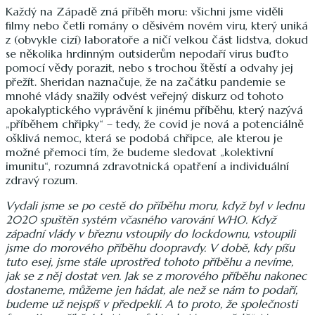
Každý na Západě zná příběh moru: všichni jsme viděli
filmy nebo četli romány o děsivém novém viru, který uniká
z (obvykle cizí) laboratoře a ničí velkou část lidstva, dokud
se několika hrdinným outsiderům nepodaří virus buďto
pomocí vědy porazit, nebo s trochou štěstí a odvahy jej
přežít. Sheridan naznačuje, že na začátku pandemie se
mnohé vlády snažily odvést veřejný diskurz od tohoto
apokalyptického vyprávění k jinému příběhu, který nazývá
„příběhem chřipky“ – tedy, že covid je nová a potenciálně
ošklivá nemoc, která se podobá chřipce, ale kterou je
možné přemoci tím, že budeme sledovat „kolektivní
imunitu“, rozumná zdravotnická opatření a individuální
zdravý rozum.
Vydali jsme se po cestě do příběhu moru, když byl v lednu
2020 spuštěn systém včasného varování WHO. Když
západní vlády v březnu vstoupily do lockdownu, vstoupili
jsme do morového příběhu doopravdy. V době, kdy píšu
tuto esej, jsme stále uprostřed tohoto příběhu a nevíme,
jak se z něj dostat ven. Jak se z morového příběhu nakonec
dostaneme, můžeme jen hádat, ale než se nám to podaří,
budeme už nejspíš v předpeklí. A to proto, že společnosti