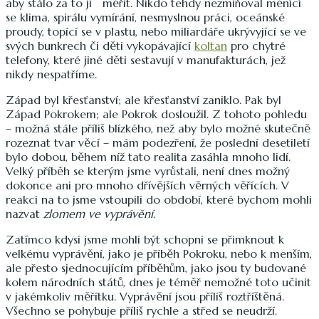
aby stálo za to ji měřit. Nikdo tehdy nezmiňoval měnící
se klima, spirálu vymírání, nesmyslnou práci, oceánské
proudy, topící se v plastu, nebo miliardáře ukrývyjící se ve
svých bunkrech či děti vykopávající
koltan
pro chytré
telefony, které jiné děti sestavují v manufakturách, jež
nikdy nespatříme.
Západ byl křesťanství; ale křesťanství zaniklo. Pak byl
Západ Pokrokem; ale Pokrok dosloužil. Z tohoto pohledu
– možná stále příliš blízkého, než aby bylo možné skutečně
rozeznat tvar věcí – mám podezření, že poslední desetiletí
bylo dobou, během níž tato realita zasáhla mnoho lidí.
Velký příběh se kterým jsme vyrůstali, není dnes možný
dokonce ani pro mnoho dřívějších věrných věřících. V
reakci na to jsme vstoupili do období, které bychom mohli
nazvat
zlomem ve vyprávění
.
Zatímco kdysi jsme mohli být schopni se přimknout k
velkému vyprávění, jako je příběh Pokroku, nebo k menším,
ale přesto sjednocujícím příběhům, jako jsou ty budované
kolem národních států, dnes je téměř nemožné toto učinit
v jakémkoliv měřítku. Vyprávění jsou příliš roztříštěná.
Všechno se pohybuje příliš rychle a střed se neudrží.