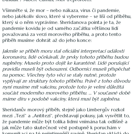
Všimněte si, že mor – nebo nákaza, virus či pandemie,
nebo jakékoliv slovo, které si vybereme – se liší od příběhu,
který si o něm vyprávíme. Sheridanova pointa je ta, že
pandemie kovidu je od samého začátku většinou lidí
považovaná za verzi morového příběhu, a proto tento
příběh musíme dohrát až do jeho konce:
Jakmile se příběh moru stal oficiální interpretací události
koronaviru, lidé očekávali, že prvky tohoto příběhu budou
naplněny. Muselo proto dojít ke karanténě. Lidé porušující
pravidla museli být odsouzeni. Odborníci museli přispěchat
na pomoc. Všechny tyto věci se staly nutné, protože
vyplývají ze struktury tohoto příběhu. Právě z toho důvodu
nyní musíme mít vakcínu, protože toto je velmi důležitá
součást moderního morového příběhu. … V současné době
máme díru v podobě vakcíny
, která musí být zaplněna.
Sheridanův morový příběh, stejně jako Limbergův rozkol
mezi „Tezí“ a „Antitezí“, představují pokusy, jak vysvětlit to,
že pandemie může být tolika lidmi vnímána tak odlišně a
jak může tato skutečnost vést postupně k poruchám v
komunikaci na té nejintimnější rovině. Sheridan vkládá do