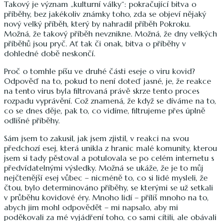
Takový je význam „kulturní války“: pokračující bitva o
příběhy, bez jakékoliv známky toho, zda se objeví nějaký
nový velký příběh, který by nahradil příběh Pokroku.
Možná, že takový příběh nevznikne. Možná, že dny velkých
příběhů jsou pryč. Ať tak či onak, bitva o příběhy v
dohledné době neskončí.
Proč o tomhle píšu ve druhé části eseje o viru kovid?
Odpověď na to, pokud to není doteď jasné, je, že reakce
na tento virus byla filtrovaná právě skrze tento proces
rozpadu vyprávění. Což znamená, že když se díváme na to,
co se dnes děje, pak to, co vidíme, filtrujeme přes úplně
odlišné příběhy.
Sám jsem to zakusil, jak jsem zjistil, v reakci na svou
předchozí esej, která unikla z hranic malé komunity, kterou
jsem si tady pěstoval a potulovala se po celém internetu s
předvídatelnými výsledky. Možná se ukáže, že je to můj
nejčtenější esej vůbec – nicméně to, co si lidé mysleli, že
čtou, bylo determinováno příběhy, se kterými se už setkali
v průběhu kovidové éry. Mnoho lidí – příliš mnoho na to,
abych jim mohl odpovědět – mi napsalo, aby mi
poděkovali za mé vyjádření toho, co sami cítili, ale obávali