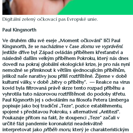
Digitální zelený očkovací pas Evropské unie.
Paul Kingsnorth
Ve druhém dílu své eseje „Moment očkování“ líčí Paul
Kingsnorth, že se nacházíme v čase
zlomu ve vyprávění
.
Jestliže dříve byl Západ ovládán příběhem křesťanství a
následně dalším velkým příběhem Pokroku, který nás dnes
dovedl na pokraj globální ekologické krize, je pro nás nyní
nemožné se přimknout k větším sjednocujícím příběhům,
jelikož naše narativy jsou příliš roztříštěné. Žijeme v době
kulturní války, v době „bitvy o příběhy“. — Reakce na virus
kovid byla filtrovaná právě skrze tento rozpad příběhu a
vyhrotila tuto názorovou roztříštěnost do podoby střetu.
Paul Kigsnorth jej s odvoláním na filosofa Petera Limberga
popisuje jako boj tradiční „Teze“, pozice establihmentu,
spojené s představou Pokroku, s alternativní „Antitezí“.
Poukazuje přitom na fakt, že stoupenci „Teze“ začali v
určité fázi pandemie koronakrizi neadekvátně
interpretovat jako
příběh moru
, který je charakteristickým