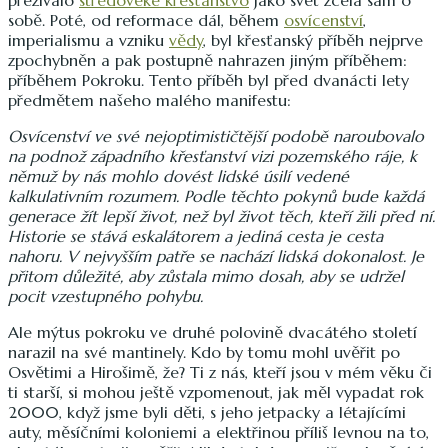
sobě. Poté, od reformace dál, během
osvícenství
,
imperialismu a vzniku
vědy
, byl křesťanský příběh nejprve
zpochybněn a pak postupně nahrazen jiným příběhem:
příběhem Pokroku. Tento příběh byl před dvanácti lety
předmětem našeho malého manifestu:
Osvícenství ve své nejoptimističtější podobě naroubovalo
na podnož západního křesťanství vizi pozemského ráje, k
němuž by nás mohlo dovést lidské úsilí vedené
kalkulativním rozumem. Podle těchto pokynů bude každá
generace žít lepší život, než byl život těch, kteří žili před ní.
Historie se stává eskalátorem a jediná cesta je cesta
nahoru. V nejvyšším patře
se nachází lidská dokonalost. Je
přitom důležité, aby zůstala mimo dosah, aby se udržel
pocit vzestupného pohybu.
Ale mýtus pokroku ve druhé polovině dvacátého století
narazil na své mantinely. Kdo by tomu mohl uvěřit po
Osvětimi a Hirošimě, že? Ti z nás, kteří jsou v mém věku či
ti starší, si mohou ještě vzpomenout, jak měl vypadat rok
2000, když jsme byli děti, s jeho jetpacky a létajícími
auty, měsíčními koloniemi a elektřinou příliš levnou na to,