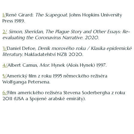
1/
René Girard:
The Scapegoat
. ‎Johns Hopkins University
Press 1989.
2/
Simon, Sheridan,
The Plague Story and Other Essays: Re-
evaluating the Coronavirus Narrative.
2020.
3/
Daniel Defoe,
Deník morového roku / Klasika epidemické
literatury
. Nakladatelství NZB 2020.
4/
Albert Camus,
Mor
. Hynek (Alois Hynek) 1997.
5/
Americký film z roku 1995 německého režiséra
Wolfganga Petersena.
6/
Film amerického režiséra Stevena Soderbergha z roku
2011 (USA a Spojené arabské emiráty).