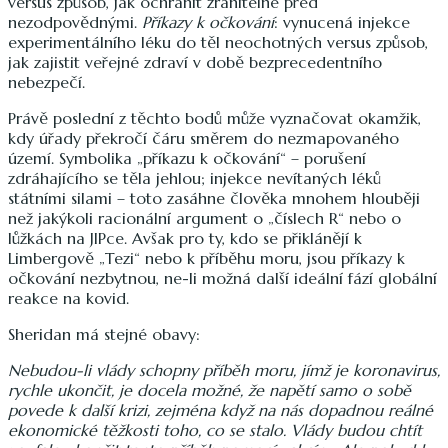
versus způsob, jak ochránit zranitelné před
nezodpovědnými.
Příkazy k očkování
: vynucená injekce
experimentálního léku do těl neochotných versus způsob,
jak zajistit veřejné zdraví v době bezprecedentního
nebezpečí.
Právě poslední z těchto bodů může vyznačovat okamžik,
kdy úřady překročí čáru směrem do nezmapovaného
území. Symbolika „příkazu k očkování“ – porušení
zdráhajícího se těla jehlou; injekce nevítaných léků
státními silami – toto zasáhne člověka mnohem hlouběji
než jakýkoli racionální argument o „číslech R“ nebo o
lůžkách na JIPce. Avšak pro ty, kdo se přiklánějí k
Limbergově „Tezi“ nebo k příběhu moru, jsou příkazy k
očkování nezbytnou, ne-li možná další ideální fází globální
reakce na kovid.
Sheridan má stejné obavy:
Nebudou-li vlády schopny příběh moru, jímž je koronavirus,
rychle ukončit, je docela možné, že napětí samo o sobě
povede k další krizi, zejména když na nás dopadnou reálné
ekonomické těžkosti toho, co se stalo. Vlády budou chtít