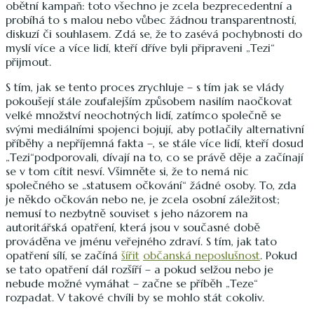
obětní kampaň: toto všechno je zcela bezprecedentní a
probíhá to s malou nebo vůbec žádnou transparentností,
diskuzí či souhlasem. Zdá se, že to zasévá pochybnosti do
myslí více a více lidí, kteří dříve byli připraveni „Tezi“
přijmout.
S tím, jak se tento proces zrychluje – s tím jak se vlády
pokoušejí stále zoufalejším způsobem nasilím naočkovat
velké množství neochotných lidí, zatímco společně se
svými mediálními spojenci bojují, aby potlačily alternativní
příběhy a nepříjemná fakta –, se stále více lidí, kteří dosud
„Tezi“podporovali, dívají na to, co se právě děje a začínají
se v tom cítit nesví. Všimněte si, že to nemá nic
společného se „statusem očkování“ žádné osoby. To, zda
je někdo očkován nebo ne, je zcela osobní záležitost;
nemusí to nezbytně souviset s jeho názorem na
autoritářská opatření, která jsou v současné době
prováděna ve jménu veřejného zdraví. S tím, jak tato
opatření sílí, se začíná
šířit
občanská neposlušnost
. Pokud
se tato opatření dál rozšíří – a pokud selžou nebo je
nebude možné vymáhat – začne se příběh „Teze“
rozpadat. V takové chvíli by se mohlo stát cokoliv.