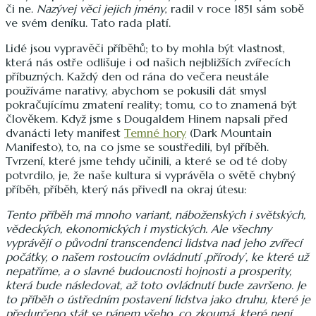
či ne.
Nazývej věci jejich jmény
, radil v roce 1851 sám sobě
ve svém deníku. Tato rada platí.
Lidé jsou vypravěči příběhů; to by mohla být vlastnost,
která nás ostře odlišuje i od našich nejbližších zvířecích
příbuzných. Každý den od rána do večera neustále
používáme narativy, abychom se pokusili dát smysl
pokračujícímu zmatení reality; tomu, co to znamená být
člověkem. Když jsme s Dougaldem Hinem napsali před
dvanácti lety manifest
Temné hory
(Dark Mountain
Manifesto), to, na co jsme se soustředili, byl příběh.
Tvrzení, které jsme tehdy učinili, a které se od té doby
potvrdilo, je, že naše kultura si vyprávěla o světě chybný
příběh, příběh, který nás přivedl na okraj útesu:
Tento příběh má mnoho variant, náboženských i světských,
vědeckých, ekonomických i mystických. Ale všechny
vyprávějí o původní transcendenci lidstva nad jeho zvířecí
počátky, o našem rostoucím ovládnutí ,přírody’, ke které už
nepatříme, a o slavné budoucnosti hojnosti a prosperity,
která bude následovat, až toto ovládnutí bude završeno. Je
to příběh o ústředním postavení lidstva jako druhu, které je
předurčeno stát se pánem všeho, co zkoumá, které není