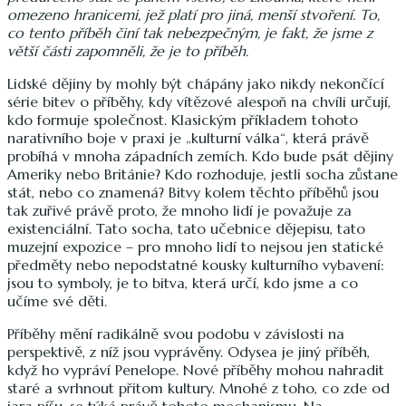
omezeno hranicemi, jež platí pro jiná, menší stvoření.
To,
co tento příběh činí tak nebezpečným, je fakt, že jsme z
větší části zapomněli, že je to příběh.
Lidské dějiny by mohly být chápány jako nikdy nekončící
série bitev o příběhy, kdy vítězové alespoň na chvíli určují,
kdo formuje společnost. Klasickým příkladem tohoto
narativního boje v praxi je „kulturní válka“, která právě
probíhá v mnoha západních zemích. Kdo bude psát dějiny
Ameriky nebo Británie? Kdo rozhoduje, jestli socha zůstane
stát, nebo co znamená? Bitvy kolem těchto příběhů jsou
tak zuřivé právě proto, že mnoho lidí je považuje za
existenciální. Tato socha, tato učebnice dějepisu, tato
muzejní expozice – pro mnoho lidí to nejsou jen statické
předměty nebo nepodstatné kousky kulturního vybavení:
jsou to symboly, je to bitva, která určí, kdo jsme a co
učíme své děti.
Příběhy mění radikálně svou podobu v závislosti na
perspektivě, z níž jsou vyprávěny. Odysea je jiný příběh,
když ho vypráví Penelope. Nové příběhy mohou nahradit
staré a svrhnout přitom kultury. Mnohé z toho, co zde od
jara píšu, se týká právě tohoto mechanismu. Na