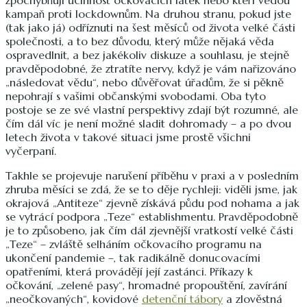
kampaň proti lockdownům. Na druhou stranu, pokud jste
(tak jako já) odříznuti na šest měsíců od života velké části
společnosti, a to bez důvodu, který může nějaká věda
ospravedlnit, a bez jakékoliv diskuze a souhlasu, je stejně
pravděpodobné, že ztratíte nervy, když je vám nařizováno
„následovat vědu“, nebo důvěřovat úřadům, že si pěkně
nepohrají s vašimi občanskými svobodami. Oba tyto
postoje se ze své vlastní perspektivy zdají být rozumné, ale
čím dál víc je není možné sladit dohromady – a po dvou
letech života v takové situaci jsme prostě všichni
vyčerpaní.
Takhle se projevuje narušení příběhu v praxi a v posledním
zhruba měsíci se zdá, že se to děje rychleji: viděli jsme, jak
okrajová „Antiteze“ zjevně získává půdu pod nohama a jak
se vytrácí podpora „Teze“ establishmentu. Pravděpodobně
je to způsobeno, jak čím dál zjevnější vratkostí velké části
„Teze“ – zvláště selháním očkovacího programu na
ukončení pandemie –, tak radikálně donucovacími
opatřeními, která provádějí její zastánci. Příkazy k
očkování, „zelené pasy“, hromadné propouštění, zavírání
„neočkovaných“, kovidové
detenční tábory
a zlověstná