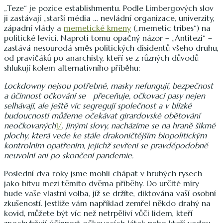
„Teze“ je pozice establishmentu. Podle Limbergových slov
ji zastávají „starší média … nevládní organizace, univerzity,
západní vlády a
memetické kmeny
(„memetic tribes“) na
politické levici. Naproti tomu opačný názor – „Antitezi“ –
zastává nesourodá směs politických disidentů všeho druhu,
od pravičáků po anarchisty, kteří se z různých důvodů
shlukují kolem alternativního příběhu:
Lockdowny nejsou potřebné, masky nefungují, bezpečnost
a účinnost očkování se přeceňuje, očkovací pasy nejen
selhávají, ale ještě víc segregují společnost a v blízké
budoucnosti můžeme očekávat girardovské obětování
neočkovaných
1/
.
Jinými slovy, nacházíme se na hraně šikmé
plochy, která vede ke stále drakoničtějším biopolitickým
kontrolním opatřením, jejichž sevření se pravděpodobně
neuvolní ani po skončení pandemie.
Poslední dva roky jsme mohli chápat v hrubých rysech
jako bitvu mezi těmito dvěma příběhy. Do určité míry
bude vaše vlastní volba, jíž se držíte, diktována vaší osobní
zkušeností. Jestliže vám například zemřel někdo drahý na
kovid, můžete být víc než netrpěliví vůči lidem, kteří
zpochybňují účinnost očkovacích látek nebo kteří vedou