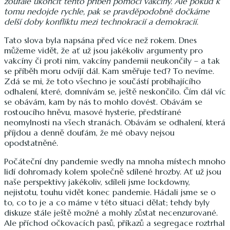
zoufale ukončit tento příběh pomocí vakcíny. Ale pokud k
tomu nedojde rychle, pak se pravděpodobně dočkáme
delší doby konfliktu mezi technokracií a demokracií.
Tato slova byla napsána před více než rokem. Dnes
můžeme vidět, že ať už jsou jakékoliv argumenty pro
vakcíny či proti nim, vakcíny pandemii neukončily – a tak
se příběh moru odvíjí dál. Kam směřuje teď? To nevíme.
Zdá se mi, že toto všechno je součástí probíhajícího
odhalení, které, domnívám se, ještě neskončilo. Čím dál víc
se obávám, kam by nás to mohlo dovést. Obávám se
rostoucího hněvu, masové hysterie, předstírané
neomylnosti na všech stranách. Obávám se odhalení, která
příjdou a denně doufám, že mé obavy nejsou
opodstatněné.
Počáteční dny pandemie svedly na mnoha místech mnoho
lidí dohromady kolem společně sdílené hrozby. Ať už jsou
naše perspektivy jakékoliv, sdíleli jsme lockdowny,
nejistotu, touhu vidět konec pandemie. Hádali jsme se o
to, co to je a co máme v této situaci dělat; tehdy byly
diskuze stále ještě možné a mohly zůstat necenzurované.
Ale příchod očkovacích pasů, příkazů a segregace roztrhal