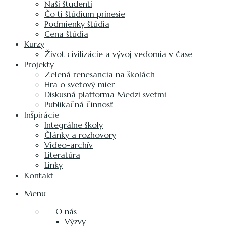
Naši študenti
Čo ti štúdium prinesie
Podmienky štúdia
Cena štúdia
Kurzy
Život civilizácie a vývoj vedomia v čase
Projekty
Zelená renesancia na školách
Hra o svetový mier
Diskusná platforma Medzi svetmi
Publikačná činnosť
Inšpirácie
Integrálne školy
Články a rozhovory
Video-archív
Literatúra
Linky
Kontakt
Menu
O nás
Výzvy