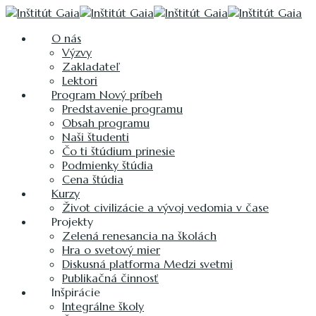
O nás
Výzvy
Zakladateľ
Lektori
Program Nový príbeh
Predstavenie programu
Obsah programu
Naši študenti
Čo ti štúdium prinesie
Podmienky štúdia
Cena štúdia
Kurzy
Život civilizácie a vývoj vedomia v čase
Projekty
Zelená renesancia na školách
Hra o svetový mier
Diskusná platforma Medzi svetmi
Publikačná činnosť
Inšpirácie
Integrálne školy