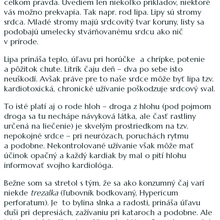
celkom pravda. Uvediem len niekoľko príkladov, niektoré
vás možno prekvapia. Tak napr. rod lipa. Lipy sú stromy
srdca. Mladé stromy majú srdcovitý tvar koruny, listy sa
podobajú umelecky stvárňovanému srdcu ako nič
v prírode.
Lipa prináša teplo, úľavu pri horúčke a chrípke, potenie
a pôžitok chute. Litrík čaju deň – dva po sebe isto
neuškodí. Avšak práve pre to naše srdce môže byť lipa tzv.
kardiotoxická, chronické užívanie poškodzuje srdcový sval.
To isté platí aj o rode hloh – droga z hlohu (pod pojmom
droga sa tu nechápe návyková látka, ale časť rastliny
určená na liečenie) je skvelým prostriedkom na tzv.
nepokojné srdce – pri neurózach, poruchách rytmu
a podobne. Nekontrolované užívanie však môže mať
účinok opačný a každý kardiak by mal o pití hlohu
informovať svojho kardiológa.
Bežne som sa stretol s tým, že sa ako konzumný čaj varí
niekde
trezalka
(ľubovník bodkovaný, Hypericum
perforatum). Je to bylina slnka a radosti, prináša úľavu
duši pri depresiách, zažívaniu pri kataroch a podobne. Ale