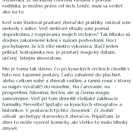
rastlinka, je možno práve od nich. Lenže, musí sa vedieť
ako na to.
Keď som študoval prastaré zberačské praktiky, ostával som
niekedy v údive. Veď niektoré rituály som poznal
dopodrobna z rozprávania mojich vrchárov! Tak hlboko sú
dodnes zakorenené kdesi v našom podvedomí. Hoci
pochybujem, že ich ešte niekto vykonáva. Stačí jeden
príklad. Svätojánska noc je prastarý magický dátum,
určený letným slnovratom.
Nie je tomu tak dávno, čo po kysuckých vrchoch chodili v
túto noc tajomné postavy, často zahalené do plachiet,
alebo celkom nahé a zbierali rastliny a rannú rosu( v ktorej
sa najprv vyváľali!) do máselníc. Na čarovanie, na
prosperitnú, ľúbostnú, liečivú, ale aj čiernu mágiu
samozrejme. Veď pri tom drmolili všelijaké zaklínacie
formulky. Neveríte? Spýtajte sa kysuckých etnografov a
historikov. V postavách týchto „bosoriek“, či „bohiň“
ožívali archetypy starovekých zberačov. Pripúšťam, že
dnes to môže vyzerať komicky, ale všetko to malo hlboký
zmysel.