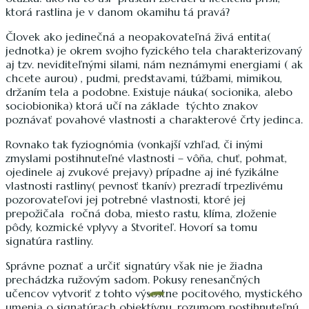
ktorá rastlina je v danom okamihu tá pravá?
Človek ako jedinečná a neopakovateľná živá entita(
jednotka) je okrem svojho fyzického tela charakterizovaný
aj tzv. neviditeľnými silami, nám neznámymi energiami ( ak
chcete aurou) , pudmi, predstavami, túžbami, mimikou,
držaním tela a podobne. Existuje náuka( socionika, alebo
sociobionika) ktorá učí na základe týchto znakov
poznávať povahové vlastnosti a charakterové črty jedinca.
Rovnako tak fyziognómia (vonkajší vzhľad, či inými
zmyslami postihnuteľné vlastnosti – vôňa, chuť, pohmat,
ojedinele aj zvukové prejavy) prípadne aj iné fyzikálne
vlastnosti rastliny( pevnosť tkanív) prezradí trpezlivému
pozorovateľovi jej potrebné vlastnosti, ktoré jej
prepožičala ročná doba, miesto rastu, klíma, zloženie
pôdy, kozmické vplyvy a Stvoriteľ. Hovorí sa tomu
signatúra rastliny.
Správne poznať a určiť signatúry však nie je žiadna
prechádzka ružovým sadom. Pokusy renesančných
učencov vytvoriť z tohto výsostne pocitového, mystického
umenia o signatúrach objektívnu, rozumom postihnuteľnú