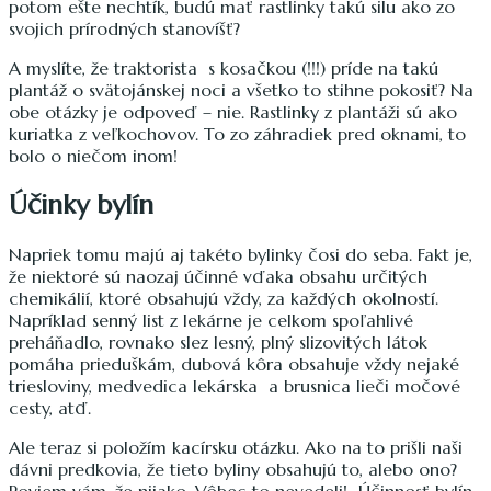
potom ešte nechtík, budú mať rastlinky takú silu ako zo
svojich prírodných stanovíšť?
A myslíte, že traktorista s kosačkou (!!!) príde na takú
plantáž o svätojánskej noci a všetko to stihne pokosiť? Na
obe otázky je odpoveď – nie. Rastlinky z plantáži sú ako
kuriatka z veľkochovov. To zo záhradiek pred oknami, to
bolo o niečom inom!
Účinky bylín
Napriek tomu majú aj takéto bylinky čosi do seba. Fakt je,
že niektoré sú naozaj účinné vďaka obsahu určitých
chemikálií, ktoré obsahujú vždy, za každých okolností.
Napríklad senný list z lekárne je celkom spoľahlivé
preháňadlo, rovnako slez lesný, plný slizovitých látok
pomáha prieduškám, dubová kôra obsahuje vždy nejaké
triesloviny, medvedica lekárska a brusnica lieči močové
cesty, atď.
Ale teraz si položím kacírsku otázku. Ako na to prišli naši
dávni predkovia, že tieto byliny obsahujú to, alebo ono?
Poviem vám, že nijako. Vôbec to nevedeli! Účinnosť bylín