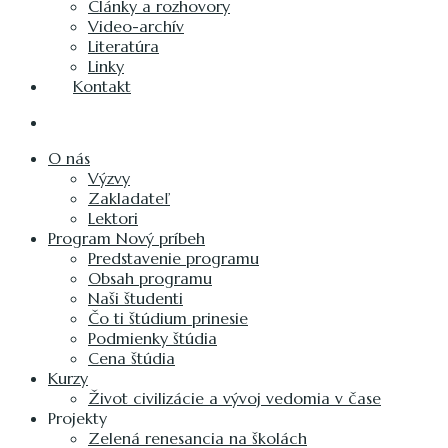
Články a rozhovory
Video-archív
Literatúra
Linky
Kontakt
O nás
Výzvy
Zakladateľ
Lektori
Program Nový príbeh
Predstavenie programu
Obsah programu
Naši študenti
Čo ti štúdium prinesie
Podmienky štúdia
Cena štúdia
Kurzy
Život civilizácie a vývoj vedomia v čase
Projekty
Zelená renesancia na školách