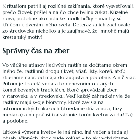
K rituálom patrili aj rozličné zaklínania, ktoré vysvetľovali,
prečo človek prišiel a na čo chce bylinu získať. Kúzelné
slová, podobne ako indické modlitbičky – mantry, sú
kľúčom k dverám iného sveta. Doteraz sa ich zachovalo
zo stredoveku niekoľko a je zaujímavé, že mnohé majú
kresťanský motív!
Správny čas na zber
Vo väčšine atlasov liečivých rastlín sa dočítame okrem
iného že: rastlinnú drogu ( kvet, vňať, listy, koreň, atď.)
zbierame napr. od mája do augusta a podobne. A nič viac.
Pritom je to celá veda a to nehovorím o starých
komplikovaných tradíciách, ktoré sprevádzali zber
v staroveku a v stredoveku. Veď každý záhradkár vie, že
rastliny majú svoje biorytmy, ktoré závisia na
astronomických úkazoch (striedanie dňa a noci, fázy
mesiaca) a na počasí (zatváranie korún kvetov za dažďa)
a podobne.
Látková výmena kvetov je iná ráno, iná večer a teda aj
obsah účinných látok bude kolísať – to ak vychádzame