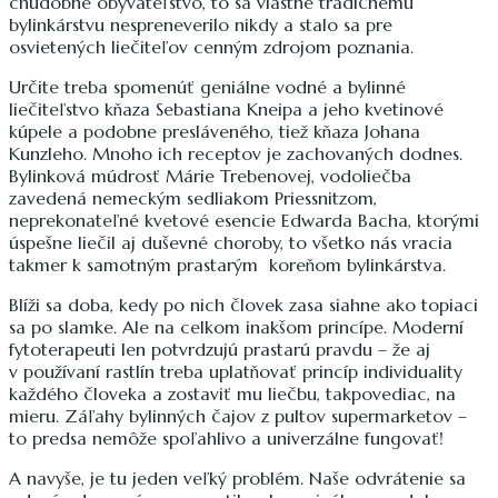
chudobné obyvateľstvo, to sa vlastne tradičnému
bylinkárstvu nespreneverilo nikdy a stalo sa pre
osvietených liečiteľov cenným zdrojom poznania.
Určite treba spomenúť geniálne vodné a bylinné
liečiteľstvo kňaza Sebastiana Kneipa a jeho kvetinové
kúpele a podobne presláveného, tiež kňaza Johana
Kunzleho. Mnoho ich receptov je zachovaných dodnes.
Bylinková múdrosť Márie Trebenovej, vodoliečba
zavedená nemeckým sedliakom Priessnitzom,
neprekonateľné kvetové esencie Edwarda Bacha, ktorými
úspešne liečil aj duševné choroby, to všetko nás vracia
takmer k samotným prastarým koreňom bylinkárstva.
Blíži sa doba, kedy po nich človek zasa siahne ako topiaci
sa po slamke. Ale na celkom inakšom princípe. Moderní
fytoterapeuti len potvrdzujú prastarú pravdu – že aj
v používaní rastlín treba uplatňovať princíp individuality
každého človeka a zostaviť mu liečbu, takpovediac, na
mieru. Záľahy bylinných čajov z pultov supermarketov –
to predsa nemôže spoľahlivo a univerzálne fungovať!
A navyše, je tu jeden veľký problém. Naše odvrátenie sa