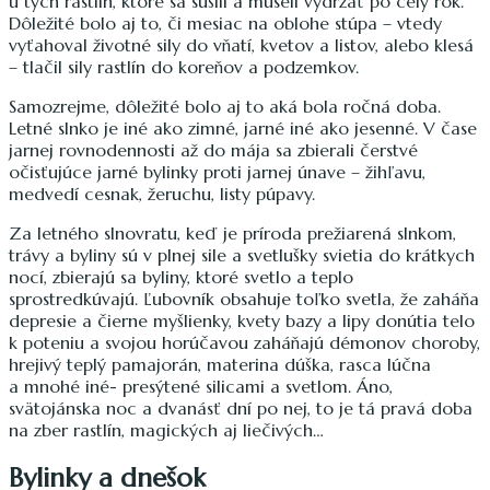
u tých rastlín, ktoré sa sušili a museli vydržať po celý rok.
Dôležité bolo aj to, či mesiac na oblohe stúpa – vtedy
vyťahoval životné sily do vňatí, kvetov a listov, alebo klesá
– tlačil sily rastlín do koreňov a podzemkov.
Samozrejme, dôležité bolo aj to aká bola ročná doba.
Letné slnko je iné ako zimné, jarné iné ako jesenné. V čase
jarnej rovnodennosti až do mája sa zbierali čerstvé
očisťujúce jarné bylinky proti jarnej únave – žihľavu,
medvedí cesnak, žeruchu, listy púpavy.
Za letného slnovratu, keď je príroda prežiarená slnkom,
trávy a byliny sú v plnej sile a svetlušky svietia do krátkych
nocí, zbierajú sa byliny, ktoré svetlo a teplo
sprostredkúvajú. Ľubovník obsahuje toľko svetla, že zaháňa
depresie a čierne myšlienky, kvety bazy a lipy donútia telo
k poteniu a svojou horúčavou zaháňajú démonov choroby,
hrejivý teplý pamajorán, materina dúška, rasca lúčna
a mnohé iné- presýtené silicami a svetlom. Áno,
svätojánska noc a dvanásť dní po nej, to je tá pravá doba
na zber rastlín, magických aj liečivých…
Bylinky a dnešok