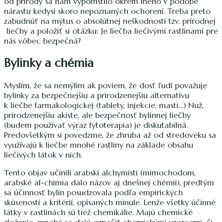
od prírody sa nám vypomstilo okrem iného v podobe
nárastu kedysi skoro nepoznaných ochorení. Treba preto
zabudnúť na mýtus o absolútnej neškodnosti tzv. prírodnej
liečby a položiť si otázku: Je liečba liečivými rastlinami pre
nás vôbec bezpečná?
Bylinky a chémia
Myslím, že sa nemýlim ak poviem, že dosť ľudí považuje
bylinky za bezpečnejšiu a prirodzenejšiu alternatívu
k liečbe farmakologickej (tablety, injekcie, masti…) Nuž,
prirodzenejšiu akiste, ale bezpečnosť bylinnej liečby
(budem používať výraz fytoterapia) je diskutabilná.
Predovšetkým si povedzme, že zhruba až od stredoveku sa
využívajú k liečbe mnohé rastliny na základe obsahu
liečivých látok v nich.
Tento objav učinili arabskí alchymisti (mimochodom,
arabské al-chimia dalo názov aj dnešnej chémii), predtým
sa účinnosť bylín posudzovala podľa empirických
skúseností a kritérií, opísaných minule. Lenže všetky účinné
látky v rastlinách sú tiež chemikálie. Majú chemické