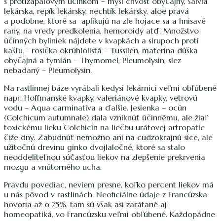
s protizápalovým účinkom – myší chvost obyčajný, šalvia
lekárska, repík lekársky, nechtík lekársky, aloe pravá
a podobne, ktoré sa aplikujú na zle hojace sa a hnisavé
rany, na vredy predkolenia, hemoroidy atď. Množstvo
účinných byliniek nájdete v kvapkách a sirupoch proti
kašľu – rosička okrúhlolistá – Tussilen, materina dúška
obyčajná a tymián – Thymomel, Pleumolysin, slez
nebadaný – Pleumolysin.
Na rastlinnej báze vyrábali kedysi lekárnici veľmi obľúbené
napr. Hoffmanské kvapky, valeriánové kvapky, vetrovú
vodu – Aqua carminatíva a ďalšie. Jesienka – ocún
(Colchicum autumnale) dala vzniknúť účinnému, ale žiaľ
toxickému lieku Colchicín na liečbu urátovej artropatie
čiže dny. Zabudnúť nemožno ani na cudzokrajnú síce, ale
užitočnú drevinu ginko dvojlaločné, ktoré sa stalo
neoddeliteľnou súčasťou liekov na zlepšenie prekrvenia
mozgu a vnútorného ucha.
Pravdu povediac, neviem presne, koľko percent liekov má
u nás pôvod v rastlinách. Neoficiálne údaje z Francúzska
hovoria až o 75%, tam sú však asi zarátané aj
homeopatiká, vo Francúzsku veľmi obľúbené. Každopádne