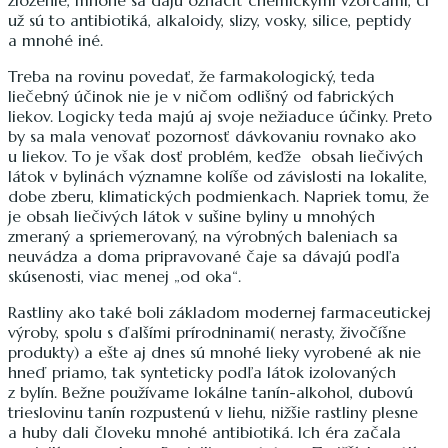
zloženie, mnohé sa dajú označiť chemickými vzorcami, či
už sú to antibiotiká, alkaloidy, slizy, vosky, silice, peptidy
a mnohé iné.
Treba na rovinu povedať, že farmakologický, teda
liečebný účinok nie je v ničom odlišný od fabrických
liekov. Logicky teda majú aj svoje nežiaduce účinky. Preto
by sa mala venovať pozornosť dávkovaniu rovnako ako
u liekov. To je však dosť problém, keďže obsah liečivých
látok v bylinách významne kolíše od závislosti na lokalite,
dobe zberu, klimatických podmienkach. Napriek tomu, že
je obsah liečivých látok v sušine byliny u mnohých
zmeraný a spriemerovaný, na výrobných baleniach sa
neuvádza a doma pripravované čaje sa dávajú podľa
skúsenosti, viac menej „od oka“.
Rastliny ako také boli základom modernej farmaceutickej
výroby, spolu s ďalšími prírodninami( nerasty, živočíšne
produkty) a ešte aj dnes sú mnohé lieky vyrobené ak nie
hneď priamo, tak synteticky podľa látok izolovaných
z bylín. Bežne používame lokálne tanín-alkohol, dubovú
trieslovinu tanín rozpustenú v liehu, nižšie rastliny plesne
a huby dali človeku mnohé antibiotiká. Ich éra začala