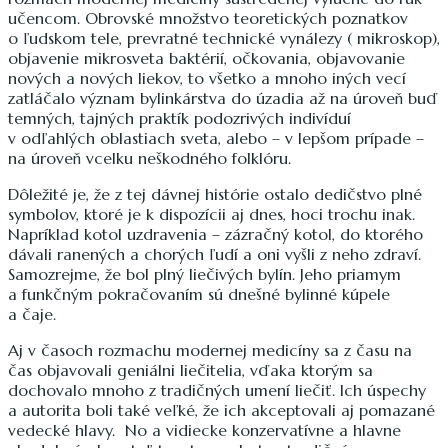
učencom. Obrovské množstvo teoretických poznatkov
o ľudskom tele, prevratné technické vynálezy ( mikroskop),
objavenie mikrosveta baktérií, očkovania, objavovanie
nových a nových liekov, to všetko a mnoho iných vecí
zatláčalo význam bylinkárstva do úzadia až na úroveň buď
temných, tajných praktík podozrivých indivíduí
v odľahlých oblastiach sveta, alebo – v lepšom prípade –
na úroveň vcelku neškodného folklóru.
Dôležité je, že z tej dávnej histórie ostalo dedičstvo plné
symbolov, ktoré je k dispozícii aj dnes, hoci trochu inak.
Napríklad kotol uzdravenia – zázračný kotol, do ktorého
dávali ranených a chorých ľudí a oni vyšli z neho zdraví.
Samozrejme, že bol plný liečivých bylín. Jeho priamym
a funkčným pokračovaním sú dnešné bylinné kúpele
a čaje.
Aj v časoch rozmachu modernej medicíny sa z času na
čas objavovali geniálni liečitelia, vďaka ktorým sa
dochovalo mnoho z tradičných umení liečiť. Ich úspechy
a autorita boli také veľké, že ich akceptovali aj pomazané
vedecké hlavy. No a vidiecke konzervatívne a hlavne