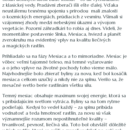
z klasickej vedy. Pradávni zberači išli ešte ďalej. Vďaka
neustálemu tesnému spojeniu s prírodou mali znalosti
o kozmických energiách, prúdiacich z vesmíru. Všímali si
vzájomnej zhody medzi nebeskými úkazmi a vývojom
vegetácie. Pozorní záhradkári to robia aj dnes. Videli, že
momentálne postavenie Slnka, Mesiaca, hviezd a planét
zverokruhu ma evidentný vplyv na kvalitu liečivých
a magických rastlín.
Prihliadalo sa na fázy Mesiaca a to mimoriadne. Mesiac je
vôbec veľmi tajomné teleso, má temné vyžarovanie
a o jeho vplyve na životné pochody toho vieme málo.
Najvhodnejšie bolo zbierať byliny za novu, keď bol kosáčik
mesiaca celkom uzučký a nikdy nie za splnu. Verilo sa, že
mesačné svetlo berie rastlinám všetku silu.
Temný mesiac obsahuje maximum svojej energie, ktorá sa
s pribúdajúcim svetlom vytráca. Byliny sa na tom rytme
podieľajú. Kedysi to vedel každý – za splnu pribúda
vodnatosť a teda hmotnosť rastlín, za novu sú však
významnejšie rozumom nepostihnuteľné kvality –
trvanlivosť, pevnosť, liečivá sila. Toto bol obzvlášť dôležité