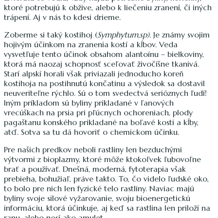
ktoré potrebujú k obžive, alebo k liečeniu zranení, či iných
trápení. Aj v nás to kdesi drieme.
Zoberme si taký kostihoj (
Symphytum,sp)
. Je známy svojim
hojivým účinkom na zranenia kostí a kĺbov. Veda
vysvetľuje tento účinok obsahom alantoínu – bielkoviny,
ktorá má naozaj schopnosť sceľovať živočíšne tkanivá.
Starí alpskí horali však priviazali jednoducho koreň
kostihoja na postihnutú končatinu a výsledok sa dostavil
neuveriteľne rýchlo. Sú o tom svedectvá serióznych ľudí!
Iným príkladom sú byliny prikladané v ľanových
vrecúškach na prsia pri pľúcnych ochoreniach, plody
pagaštanu konského prikladané na boľavé kosti a kĺby,
atď. Sotva sa tu dá hovoriť o chemickom účinku.
Pre našich predkov neboli rastliny len bezduchými
výtvormi z bioplazmy, ktoré môže ktokoľvek ľubovoľne
brať a používať. Dnešná, moderná, fytoterapia však
prebieha, bohužiaľ, práve takto. To, čo videlo ľudské oko,
to bolo pre nich len fyzické telo rastliny. Naviac majú
byliny svoje silové vyžarovanie, svoju bioenergetickú
informáciu, ktorá účinkuje, aj keď sa rastlina len priloží na
ranu, alebo nosí ako amulet.