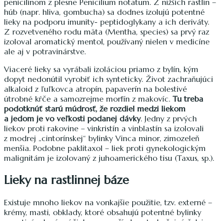
penicilínom z plesne Penicilium notatum. Z nižších rastlín –
húb (napr. hliva, gombucha) sa dodnes izolujú potentné
lieky na podporu imunity- peptidoglykany a ich deriváty.
Z rozvetveného rodu mäta (Mentha, species) sa prvý raz
izoloval aromatický mentol, používaný nielen v medicíne
ale aj v potravinárstve.
Viaceré lieky sa vyrábali izoláciou priamo z bylín, kým
dopyt nedonútil vyrobiť ich synteticky. Život zachraňujúci
alkaloid z ľuľkovca atropín, papaverín na bolestivé
útrobné kŕče a samozrejme morfín z makovíc.
Tu treba
podotknúť starú múdrosť, že rozdiel medzi liekom
a jedom je vo veľkosti podanej dávky
. Jedny z prvých
liekov proti rakovine – vinkristín a vinblastín sa izolovali
z modrej „cintorínskej“ bylinky Vinca minor, zimozeleň
menšia. Podobne paklitaxol – liek proti gynekologickým
malignitám je izolovaný z juhoamerického tisu (Taxus, sp.).
Lieky na rastlinnej báze
Existuje mnoho liekov na vonkajšie použitie, tzv. externé –
krémy, masti, obklady, ktoré obsahujú potentné bylinky