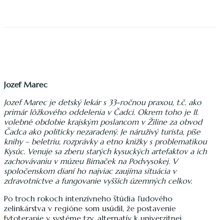
Jozef Marec
Jozef Marec je detský lekár s 33-ročnou praxou, t.č. ako
primár lôžkového oddelenia v Čadci. Okrem toho je II.
volebné obdobie krajským poslancom v Žiline za obvod
Čadca ako politicky nezaradený. Je náruživý turista, píše
knihy – beletriu, rozprávky a etno knižky s problematikou
Kysúc. Venuje sa zberu starých kysuckých artefaktov a ich
zachovávaniu v múzeu Bimaček na Podvysokej. V
spoločenskom dianí ho najviac zaujíma situácia v
zdravotníctve a fungovanie vyšších územných celkov.
Po troch rokoch intenzívneho štúdia ľudového
zelinkárstva v regióne som usúdil, že postavenie
fytoterapie v systéme tzv. alternatív k univerzitnej