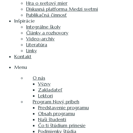
Hra o svetový mier
Diskusná platforma Medzi svetmi
Publikačná činnosť
Inšpirácie
Integrálne školy
Články a rozhovory
Video-archív
Literatúra
Linky
Kontakt
Menu
O nás
Výzvy
Zakladateľ
Lektori
Program Nový príbeh
Predstavenie programu
Obsah programu
Naši študenti
Čo ti štúdium prinesie
Podmienky štúdia