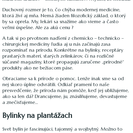
Duchovný rozmer je to, čo chýba modernej medicíne,
ktorá živí aj mňa. Nemá žiaden filozofický základ, o ktorý
by sa oprela. My, lekári sa snažíme ako vieme a často
veľmi úspešne. Ale za akú cenu ?
A tak si po prvotnom nadšení z chemicko – technicko –
chirurgickej medicíny ľudia aj u nás začínajú zasa
rozpomínať na prírodu. Konkrétne na bylinky, receptáry
prastarých materí, starých zelinkárov, či na rozličné
súčasné magazíny, ktoré propagujú zaručene „prírodné“
produkty ako ne bežiacom páse.
Obraciame sa k prírode o pomoc. Lenže inak sme sa od
nej skoro úplne odvrátili. Odkiaľ pramení to naše
presvedčenie, že príroda nám pomôže, keď jej ubližujeme,
ako sa len dá? Drancujeme, ju, znásilňujeme, devastujeme
a znečisťujeme…
Bylinky na plantážach
Svet bylín je fascinujúci, tajomný a svojbytný. Možno to