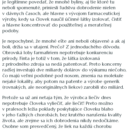
je legitímne povedať, že mnohé byliny, aj tie ktoré tu
neboli spomenuté, priniesli ľudstvu dobrodenie nielen
v dávnych časoch, ale hlavne s vývojom farmaceutickej
výroby, kedy sa človek naučil účinné látky izolovať, čistiť
a hlavne koncentrovať do použiteľnej a merateľnej
podoby.
Je nepochybné, že mnohé ešte ani neboli objavené a ak aj
boli, držia sa v utajení. Prečo? Z jednoduchého dôvodu.
Obrovská loby farmafiriem nepotrebuje konkurenciu
prírody. Finta je totiž v tom, že látka izolovaná
z prírodného zdroja sa nedá patentovať. Preto koncerny
radšej investujú dve miliardy dolárov do výskumu niečoho,
čo majú veľmi podobné pod nosom, zmenia na molekule
nejaké lokality, aby potom na patente a výrobe generík
(rovnakých, ale neoriginálnych liekov) zarobili sto miliárd.
Pretože sa už ani netaja tým, že výrobca liečiv dnes
nepotrebuje človeka vyliečiť, ale liečiť! Preto možno
v pralesoch ležia poklady poskytujúce človeku blaho
v jeho ťažkých chorobách, bez krutého narušenia kvality
života, ale zrejme sa ich dobrodenia nikdy nedočkáme.
Osobne som presvedčený, že liek na každú chorobu