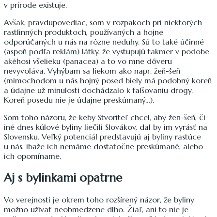
v prírode existuje.
Avšak, pravdupovediac, som v rozpakoch pri niektorých
rastlinných produktoch, používaných a hojne
odporúčaných u nás na rôzne neduhy. Sú to také účinné
(aspoň podľa reklám) látky, že vystupujú takmer v podobe
akéhosi všelieku (panacea) a to vo mne dôveru
nevyvoláva. Vyhýbam sa liekom ako napr. žeň-šeň
(mimochodom u nás hojný posed biely má podobný koreň
a údajne už minulosti dochádzalo k falšovaniu drogy.
Koreň posedu nie je údajne preskúmaný…).
Som toho názoru, že keby Stvoriteľ chcel, aby žen-šeň, či
iné dnes kúlové byliny liečili Slovákov, dal by im vyrásť na
Slovensku. Veľký potenciál predstavujú aj byliny rastúce
u nás, ibaže ich nemáme dostatočne preskúmané, alebo
ich opomíname.
Aj s bylinkami opatrne
Vo verejnosti je okrem toho rozšírený názor, že byliny
možno užívať neobmedzene dlho. Žiaľ, ani to nie je