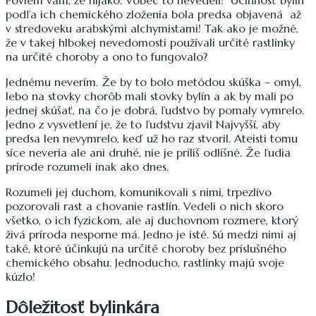
podľa ich chemického zloženia bola predsa objavená až
v stredoveku arabskými alchymistami! Tak ako je možné,
že v takej hlbokej nevedomosti používali určité rastlinky
na určité choroby a ono to fungovalo?
Jednému neverím. Že by to bolo metódou skúška – omyl,
lebo na stovky chorôb mali stovky bylín a ak by mali po
jednej skúšať, na čo je dobrá, ľudstvo by pomaly vymrelo.
Jedno z vysvetlení je, že to ľudstvu zjavil Najvyšší, aby
predsa len nevymrelo, keď už ho raz stvoril. Ateisti tomu
síce neveria ale ani druhé, nie je príliš odlišné. Že ľudia
prírode rozumeli inak ako dnes.
Rozumeli jej duchom, komunikovali s nimi, trpezlivo
pozorovali rast a chovanie rastlín. Vedeli o nich skoro
všetko, o ich fyzickom, ale aj duchovnom rozmere, ktorý
živá príroda nesporne má. Jedno je isté. Sú medzi nimi aj
také, ktoré účinkujú na určité choroby bez príslušného
chemického obsahu. Jednoducho, rastlinky majú svoje
kúzlo!
Dôležitosť bylinkára