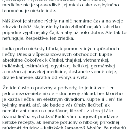
medicíne nie je spravodlivé. Jej miesto ako svojbytného
fenoménu je niekde inde.
Náš život je strašne rýchly, na nič nemáme čas a na svoje
zdravie tobôž. Najlepšie by bolo zhltnúť nejakú tabletku,
prípadne vypiť nejaký čajík a aby už bolo dobre. Ale tak to
nefunguje. Respektíve, len zriedka.
Ľudia preto niekedy hľadajú pomoc v iných spôsoboch
liečby. Dnes si v špecializovaných obchodoch kúpite
absolútne čokoľvek k čínskej, thajskej, vietnamskej,
indiánskej, eskimáckej, egyptskej, keltskej, germánskej
a možno aj pravekej medicíne, dostanete vonné oleje,
drahé kamene, skrátka od výmyslu sveta.
Že ide často o podvrhy a podvody, to je iná vec. Len
jedno nezoženiete nikde – duchovný základ, bez ktorého
je každá liečba len efektným divadlom. Kúpite si „len“ tie
bylinky, masti, atď. ale bude z vás čínsky liečiteľ, ak
nemáte ani dunstu o pradávnej filozofii, z ktorej táto
úžasná liečba vychádza? Budú vám fungovať pradávne
keltské recepty, ak nemáte potuchy o hlbokej prírodnej
múdrosti druidov – keltských šamanov? Myslím, že nebudú.