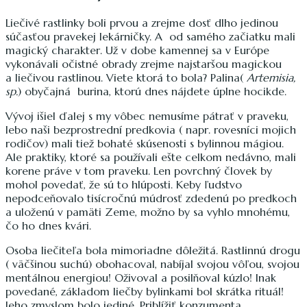
Liečivé rastlinky boli prvou a zrejme dosť dlho jedinou
súčasťou pravekej lekárničky. A od samého začiatku mali
magický charakter. Už v dobe kamennej sa v Európe
vykonávali očistné obrady zrejme najstaršou magickou
a liečivou rastlinou. Viete ktorá to bola? Palina(
Artemisia,
sp.
) obyčajná burina, ktorú dnes nájdete úplne hocikde.
Vývoj išiel ďalej s my vôbec nemusíme pátrať v praveku,
lebo naši bezprostrední predkovia ( napr. rovesníci mojich
rodičov) mali tiež bohaté skúsenosti s bylinnou mágiou.
Ale praktiky, ktoré sa používali ešte celkom nedávno, mali
korene práve v tom praveku. Len povrchný človek by
mohol povedať, že sú to hlúposti. Keby ľudstvo
nepodceňovalo tisícročnú múdrosť zdedenú po predkoch
a uloženú v pamäti Zeme, možno by sa vyhlo mnohému,
čo ho dnes kvári.
Osoba liečiteľa bola mimoriadne dôležitá. Rastlinnú drogu
( väčšinou suchú) obohacoval, nabíjal svojou vôľou, svojou
mentálnou energiou! Oživoval a posilňoval kúzlo! Inak
povedané, základom liečby bylinkami bol skrátka rituál!
Jeho zmyslom bolo jediné. Priblížiť konzumenta