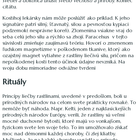
svetiel a dokonca uhasiť svetlo večnosti a prírody.
Koniec
citátu.
Kostihoj lekársky nám môže poslúžiť ako príklad. K jeho
signatúre patrí silný, šťavnatý, silou a pevnosťou kypiaci
podzemok( nesprávne koreň). Zlomenina vsiakne vraj do
seba celú jeho silu a rýchlo sa zhojí. Paracelsus v tejto
súvislosti zmieňuje zaujímavú teóriu. Hovorí o zmenenom
ľudskom magnetizme v poškodenom tkanive, ktorý ako
ozajstný magnet vytiahne z rastliny liečivú silu, pričom na
nepoškodenej kosti tento účinok údajne nevzniká. Na
svoju dobu mimoriadne odvážne tvrdeni
Rituály
Princípy liečby rastlinami, uvedené v predošlom, boli u
prírodných národov na celom svete prakticky rovnaké. To
nemôže byť náhoda. Napr. Kelti, jeden z najklasickejších
prírodných národov Európy, verili, že rastliny sú veľmi
mocné duchovné bytosti, ktoré majú vo vonkajšom,
fyzickom svete len svoje telo. To im umožňovalo získať
moc nad démonmi každej choroby, či zlej kliatby.
Myšlienka, že na každú chorobu vyrástla v prírode