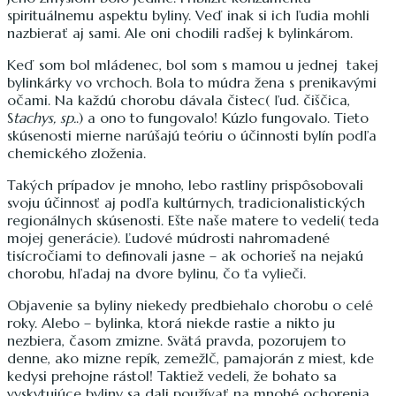
spirituálnemu aspektu byliny. Veď inak si ich ľudia mohli
nazbierať aj sami. Ale oni chodili radšej k bylinkárom.
Keď som bol mládenec, bol som s mamou u jednej takej
bylinkárky vo vrchoch. Bola to múdra žena s prenikavými
očami. Na každú chorobu dávala čistec( ľud. čiščica,
S
tachys, sp.
.) a ono to fungovalo! Kúzlo fungovalo. Tieto
skúsenosti mierne narúšajú teóriu o účinnosti bylín podľa
chemického zloženia.
Takých prípadov je mnoho, lebo rastliny prispôsobovali
svoju účinnosť aj podľa kultúrnych, tradicionalistických
regionálnych skúsenosti. Ešte naše matere to vedeli( teda
mojej generácie). Ľudové múdrosti nahromadené
tisícročiami to definovali jasne – ak ochorieš na nejakú
chorobu, hľadaj na dvore bylinu, čo ťa vylieči.
Objavenie sa byliny niekedy predbiehalo chorobu o celé
roky. Alebo – bylinka, ktorá niekde rastie a nikto ju
nezbiera, časom zmizne. Svätá pravda, pozorujem to
denne, ako mizne repík, zemežlč, pamajorán z miest, kde
kedysi prehojne rástol! Taktiež vedeli, že bohato sa
vyskytujúce byliny sa dali používať na mnohé ochorenia,