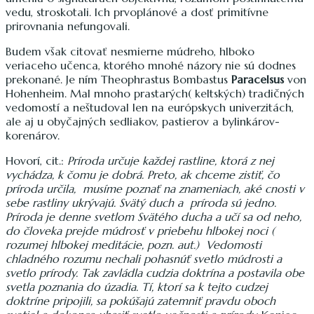
vedu, stroskotali. Ich prvoplánové a dosť primitívne
prirovnania nefungovali.
Budem však citovať nesmierne múdreho, hlboko
veriaceho učenca, ktorého mnohé názory nie sú dodnes
prekonané. Je ním Theophrastus Bombastus
Paracelsus
von
Hohenheim. Mal mnoho prastarých( keltských) tradičných
vedomostí a neštudoval len na európskych univerzitách,
ale aj u obyčajných sedliakov, pastierov a bylinkárov-
korenárov.
Hovorí, cit.:
Príroda určuje každej rastline, ktorá z nej
vychádza, k čomu je dobrá. Preto, ak chceme zistiť, čo
príroda určila, musíme poznať na znameniach, aké cnosti v
sebe rastliny ukrývajú. Svätý duch a príroda sú jedno.
Príroda je denne svetlom Svätého ducha a učí sa od neho,
do človeka prejde múdrosť v priebehu hlbokej noci (
rozumej hlbokej meditácie, pozn. aut.) Vedomosti
chladného rozumu nechali pohasnúť svetlo múdrosti a
svetlo prírody. Tak zavládla cudzia doktrína a postavila obe
svetla poznania do úzadia. Tí, ktorí sa k tejto cudzej
doktríne pripojili, sa pokúšajú zatemniť pravdu oboch