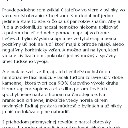
Pravdepodobne som zviklal čitateľov vo viere v bylinky, vo
vieru vo fytoterapiu. Chcel som tým dosiahnuť jedno
jediné a stále to isté, o čo sa už pár rokov snažím. Aby si
ľudia uvedomili, že naozaj nemožno niekomu ubližovať
a potom chcieť od neho pomoc, napr. aj vo forme
liečivých bylín. Myslím si úprimne, že fytoterapia nemá
pozitívny účinok na ľudí, ktorí majú k prírode nijaký, alebo
negatívny, koristnícky vzťah. A možno ani na tých, ktorí
vidia v civilizačnom „pokroku“ jediný možný a správny
smer ľudského vývoja.
Ale inak je svet rastlín, aj s ich liečiteľskou históriou
mimoriadne fascinujúci. Vracali ľuďom zdravie už v dobe
kamennej, ktorá tvorí cca 90% časového vývoja druhu
Homo sapiens sapiens a ešte dlho potom. Prvé ich
spochybnenie nastalo honom na čarodejnice. Na
hraniciach cirkevnej inkvizície vtedy horela okrem
nevinných ľudí aj prastará múdrosť o bylinách a už nikdy
ju nič nedokázalo plne nahradiť.
S príchodom priemyselnej revolúcie nastal obrovský
rozmach modernej medicíny sústredenej výlučne do rúk