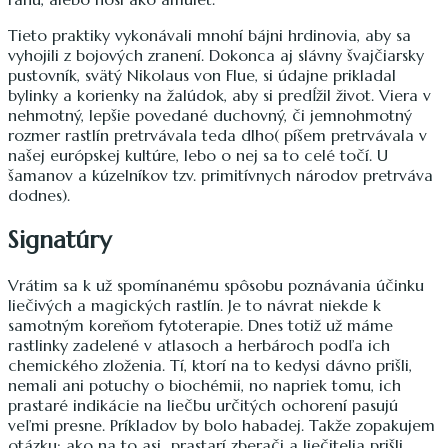
Tieto praktiky vykonávali mnohí bájni hrdinovia, aby sa
vyhojili z bojových zranení. Dokonca aj slávny švajčiarsky
pustovník, svätý Nikolaus von Flue, si údajne prikladal
bylinky a korienky na žalúdok, aby si predĺžil život. Viera v
nehmotný, lepšie povedané duchovný, či jemnohmotný
rozmer rastlín pretrvávala teda dlho( píšem pretrvávala v
našej európskej kultúre, lebo o nej sa to celé točí. U
šamanov a kúzelníkov tzv. primitívnych národov pretrváva
dodnes).
Signatúry
Vrátim sa k už spomínanému spôsobu poznávania účinku
liečivých a magických rastlín. Je to návrat niekde k
samotným koreňom fytoterapie. Dnes totiž už máme
rastlinky zadelené v atlasoch a herbároch podľa ich
chemického zloženia. Tí, ktorí na to kedysi dávno prišli,
nemali ani potuchy o biochémii, no napriek tomu, ich
prastaré indikácie na liečbu určitých ochorení pasujú
veľmi presne. Príkladov by bolo habadej. Takže zopakujem
otázku: ako na to asi prastarí zberači a liečitelia prišli,