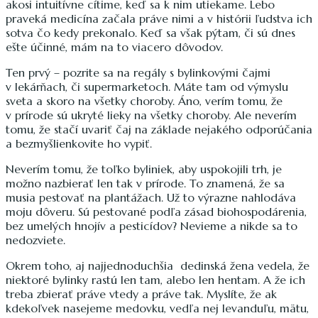
akosi intuitívne cítime, keď sa k nim utiekame. Lebo
praveká medicína začala práve nimi a v histórii ľudstva ich
sotva čo kedy prekonalo. Keď sa však pýtam, či sú dnes
ešte účinné, mám na to viacero dôvodov.
Ten prvý – pozrite sa na regály s bylinkovými čajmi
v lekárňach, či supermarketoch. Máte tam od výmyslu
sveta a skoro na všetky choroby. Áno, verím tomu, že
v prírode sú ukryté lieky na všetky choroby. Ale neverím
tomu, že stačí uvariť čaj na základe nejakého odporúčania
a bezmyšlienkovite ho vypiť.
Neverím tomu, že toľko byliniek, aby uspokojili trh, je
možno nazbierať len tak v prírode. To znamená, že sa
musia pestovať na plantážach. Už to výrazne nahlodáva
moju dôveru. Sú pestované podľa zásad biohospodárenia,
bez umelých hnojív a pesticídov? Nevieme a nikde sa to
nedozviete.
Okrem toho, aj najjednoduchšia dedinská žena vedela, že
niektoré bylinky rastú len tam, alebo len hentam. A že ich
treba zbierať práve vtedy a práve tak. Myslíte, že ak
kdekoľvek nasejeme medovku, vedľa nej levanduľu, mätu,