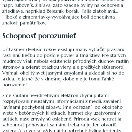
napr. ľubovník, žihľava, zato vzácne byliny na ochorenia
zriedkavé, napríklad železník, borák, ľalia zlatohlavá…
Hlboké a zimomriavky vyvolávajúce boli donedávna
znalosti pamätníkov.
Schopnosť porozumieť
Už takmer dvetisíc rokov existujú snahy vytlačiť prastarú
rastlinnú liečbu do pozície povier a tmárstiev. Pre starých
mudrcov však nebola existencia prírodných duchov rastlín,
stromov a zvierat otázkou viery, ale prežitých skúseností.
Vnímali okolitý svet jasnými zmyslami a ukladali si ho do
srdca. Je jasné, že v dnešnej dobe nie je tomu ľahké
porozumieť.
Sme spútaní neviditeľnými elektronickými putami,
rozptyľovaní neustálymi informáciami z médií, zavalení
lavínami pochybnej zábavy. Sme odrezaní od okolitého
sveta v betónových klietkach, hermeticky uzatvorení v
autách, naše zmysly sú oslabené. Príroda však nestratila
schopnosť prihovárať sa nám, treba sa jej len otvoriť.
Zvieratá to vedia, vždy nájdu potrebné byliny, korienky,