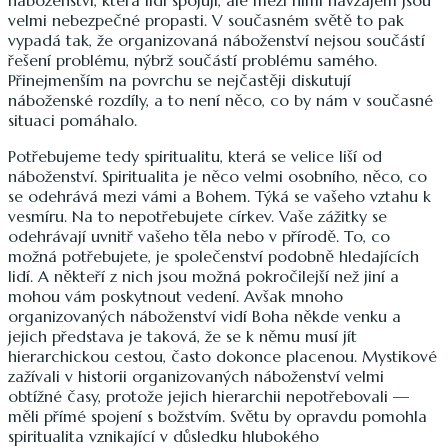
velmi nebezpečné propasti. V současném světě to pak
vypadá tak, že organizovaná náboženství nejsou součástí
řešení problému, nýbrž součástí problému samého.
Přinejmenším na povrchu se nejčastěji diskutují
náboženské rozdíly, a to není něco, co by nám v současné
situaci pomáhalo.
Potřebujeme tedy spiritualitu, která se velice liší od
náboženství. Spiritualita je něco velmi osobního, něco, co
se odehrává mezi vámi a Bohem. Týká se vašeho vztahu k
vesmíru. Na to nepotřebujete církev. Vaše zážitky se
odehrávají uvnitř vašeho těla nebo v přírodě. To, co
možná potřebujete, je společenství podobně hledajících
lidí. A někteří z nich jsou možná pokročilejší než jiní a
mohou vám poskytnout vedení. Avšak mnoho
organizovaných náboženství vidí Boha někde venku a
jejich představa je taková, že se k němu musí jít
hierarchickou cestou, často dokonce placenou. Mystikové
zažívali v historii organizovaných náboženství velmi
obtížné časy, protože jejich hierarchii nepotřebovali —
měli přímé spojení s božstvím. Světu by opravdu pomohla
spiritualita vznikající v důsledku hlubokého