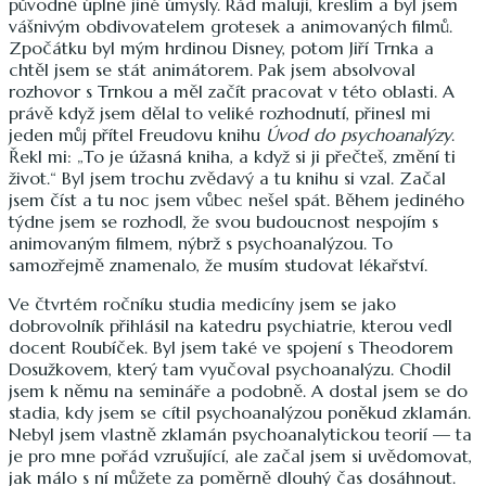
původně úplně jiné úmysly. Rád maluji, kreslím a byl jsem
vášnivým obdivovatelem grotesek a animovaných filmů.
Zpočátku byl mým hrdinou Disney, potom Jiří Trnka a
chtěl jsem se stát animátorem. Pak jsem absolvoval
rozhovor s Trnkou a měl začít pracovat v této oblasti. A
právě když jsem dělal to veliké rozhodnutí, přinesl mi
jeden můj přítel Freudovu knihu
Úvod do psychoanalýzy
.
Řekl mi: „To je úžasná kniha, a když si ji přečteš, změní ti
život.“ Byl jsem trochu zvědavý a tu knihu si vzal. Začal
jsem číst a tu noc jsem vůbec nešel spát. Během jediného
týdne jsem se rozhodl, že svou budoucnost nespojím s
animovaným filmem, nýbrž s psychoanalýzou. To
samozřejmě znamenalo, že musím studovat lékařství.
Ve čtvrtém ročníku studia medicíny jsem se jako
dobrovolník přihlásil na katedru psychiatrie, kterou vedl
docent Roubíček. Byl jsem také ve spojení s Theodorem
Dosužkovem, který tam vyučoval psychoanalýzu. Chodil
jsem k němu na semináře a podobně. A dostal jsem se do
stadia, kdy jsem se cítil psychoanalýzou poněkud zklamán.
Nebyl jsem vlastně zklamán psychoanalytickou teorií — ta
je pro mne pořád vzrušující, ale začal jsem si uvědomovat,
jak málo s ní můžete za poměrně dlouhý čas dosáhnout.