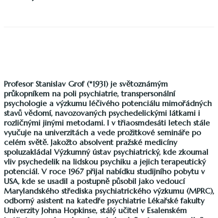
Profesor Stanislav Grof (*1931) je světoznámým
průkopníkem na poli psychiatrie, transpersonální
psychologie a výzkumu léčivého potenciálu mimořádných
stavů vědomí, navozovaných psychedelickými látkami i
rozličnými jinými metodami. I v třiaosmdesáti letech stále
vyučuje na univerzitách a vede prožitkové semináře po
celém světě. Jakožto absolvent pražské medicíny
spoluzakládal Výzkumný ústav psychiatrický, kde zkoumal
vliv psychedelik na lidskou psychiku a jejich terapeutický
potenciál. V roce 1967 přijal nabídku studijního pobytu v
USA, kde se usadil a postupně působil jako vedoucí
Marylandského střediska psychiatrického výzkumu (MPRC),
odborný asistent na katedře psychiatrie Lékařské fakulty
Univerzity Johna Hopkinse, stálý učitel v Esalenském