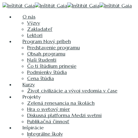
O nás
Výzvy
Zakladateľ
Lektori
Program Nový príbeh
Predstavenie programu
Obsah programu
Naši študenti
Čo ti štúdium prinesie
Podmienky štúdia
Cena štúdia
Kurzy
Život civilizácie a vývoj vedomia v čase
Projekty
Zelená renesancia na školách
Hra o svetový mier
Diskusná platforma Medzi svetmi
Publikačná činnosť
Inšpirácie
Integrálne školy