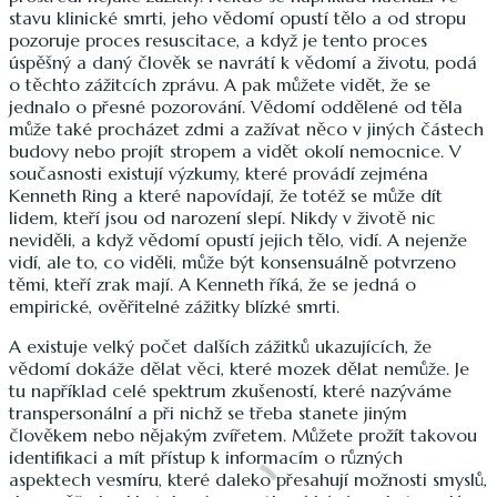
stavu klinické smrti, jeho vědomí opustí tělo a od stropu
pozoruje proces resuscitace, a když je tento proces
úspěšný a daný člověk se navrátí k vědomí a životu, podá
o těchto zážitcích zprávu. A pak můžete vidět, že se
jednalo o přesné pozorování. Vědomí oddělené od těla
může také procházet zdmi a zažívat něco v jiných částech
budovy nebo projít stropem a vidět okolí nemocnice. V
současnosti existují výzkumy, které provádí zejména
Kenneth Ring a které napovídají, že totéž se může dít
lidem, kteří jsou od narození slepí. Nikdy v životě nic
neviděli, a když vědomí opustí jejich tělo, vidí. A nejenže
vidí, ale to, co viděli, může být konsensuálně potvrzeno
těmi, kteří zrak mají. A Kenneth říká, že se jedná o
empirické, ověřitelné zážitky blízké smrti.
A existuje velký počet dalších zážitků ukazujících, že
vědomí dokáže dělat věci, které mozek dělat nemůže. Je
tu například celé spektrum zkušeností, které nazýváme
transpersonální a při nichž se třeba stanete jiným
člověkem nebo nějakým zvířetem. Můžete prožít takovou
identifikaci a mít přístup k informacím o různých
aspektech vesmíru, které daleko přesahují možnosti smyslů,