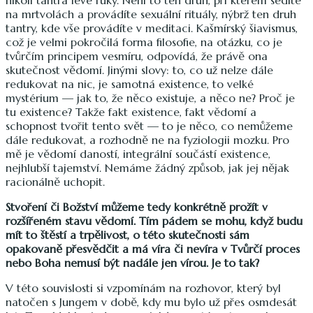
na mrtvolách a provádíte sexuální rituály, nýbrž ten druh
tantry, kde vše provádíte v meditaci. Kašmírský šiavismus,
což je velmi pokročilá forma filosofie, na otázku, co je
tvůrčím principem vesmíru, odpovídá, že právě ona
skutečnost vědomí. Jinými slovy: to, co už nelze dále
redukovat na nic, je samotná existence, to velké
mystérium — jak to, že něco existuje, a něco ne? Proč je
tu existence? Takže fakt existence, fakt vědomí a
schopnost tvořit tento svět — to je něco, co nemůžeme
dále redukovat, a rozhodně ne na fyziologii mozku. Pro
mě je vědomí daností, integrální součástí existence,
nejhlubší tajemství. Nemáme žádný způsob, jak jej nějak
racionálně uchopit.
Stvoření či Božství můžeme tedy konkrétně prožít v
rozšířeném stavu vědomí. Tím pádem se mohu, když budu
mít to štěstí a trpělivost, o této skutečnosti sám
opakovaně přesvědčit a má víra či nevíra v Tvůrčí proces
nebo Boha nemusí být nadále jen vírou. Je to tak?
V této souvislosti si vzpomínám na rozhovor, který byl
natočen s Jungem v době, kdy mu bylo už přes osmdesát