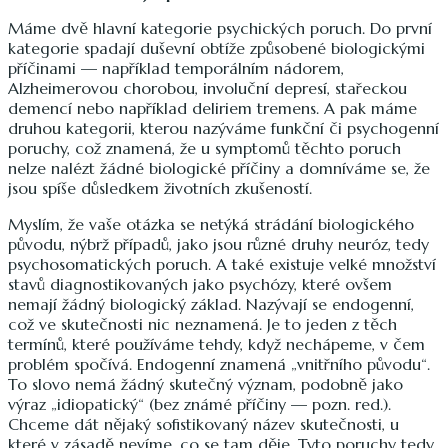
Máme dvě hlavní kategorie psychických poruch. Do první
kategorie spadají duševní obtíže způsobené biologickými
příčinami — například temporálním nádorem,
Alzheimerovou chorobou, involuční depresí, stařeckou
demencí nebo například deliriem tremens. A pak máme
druhou kategorii, kterou nazýváme funkční či psychogenní
poruchy, což znamená, že u symptomů těchto poruch
nelze nalézt žádné biologické příčiny a domníváme se, že
jsou spíše důsledkem životních zkušeností.
Myslím, že vaše otázka se netýká strádání biologického
původu, nýbrž případů, jako jsou různé druhy neuróz, tedy
psychosomatických poruch. A také existuje velké množství
stavů diagnostikovaných jako psychózy, které ovšem
nemají žádný biologický základ. Nazývají se endogenní,
což ve skutečnosti nic neznamená. Je to jeden z těch
termínů, které používáme tehdy, když nechápeme, v čem
problém spočívá. Endogenní znamená „vnitřního původu“.
To slovo nemá žádný skutečný význam, podobně jako
výraz „idiopatický“ (bez známé příčiny — pozn. red.).
Chceme dát nějaký sofistikovaný název skutečnosti, u
které v zásadě nevíme, co se tam děje. Tyto poruchy tedy