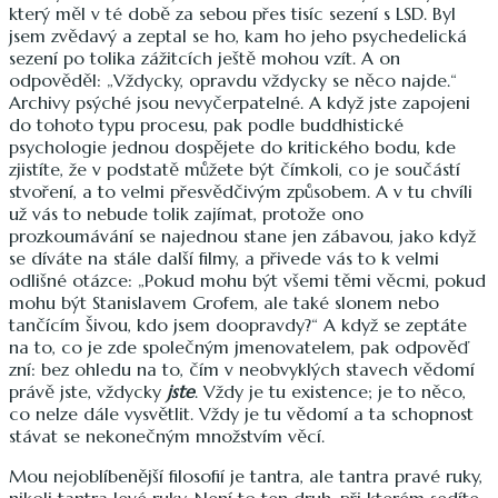
který měl v té době za sebou přes tisíc sezení s LSD. Byl
jsem zvědavý a zeptal se ho, kam ho jeho psychedelická
sezení po tolika zážitcích ještě mohou vzít. A on
odpověděl: „Vždycky, opravdu vždycky se něco najde.“
Archivy psýché jsou nevyčerpatelné. A když jste zapojeni
do tohoto typu procesu, pak podle buddhistické
psychologie jednou dospějete do kritického bodu, kde
zjistíte, že v podstatě můžete být čímkoli, co je součástí
stvoření, a to velmi přesvědčivým způsobem. A v tu chvíli
už vás to nebude tolik zajímat, protože ono
prozkoumávání se najednou stane jen zábavou, jako když
se díváte na stále další filmy, a přivede vás to k velmi
odlišné otázce: „Pokud mohu být všemi těmi věcmi, pokud
mohu být Stanislavem Grofem, ale také slonem nebo
tančícím Šivou, kdo jsem doopravdy?“ A když se zeptáte
na to, co je zde společným jmenovatelem, pak odpověď
zní: bez ohledu na to, čím v neobvyklých stavech vědomí
právě jste, vždycky
jste
. Vždy je tu existence; je to něco,
co nelze dále vysvětlit. Vždy je tu vědomí a ta schopnost
stávat se nekonečným množstvím věcí.
Mou nejoblíbenější filosofií je tantra, ale tantra pravé ruky,
nikoli tantra levé ruky. Není to ten druh, při kterém sedíte