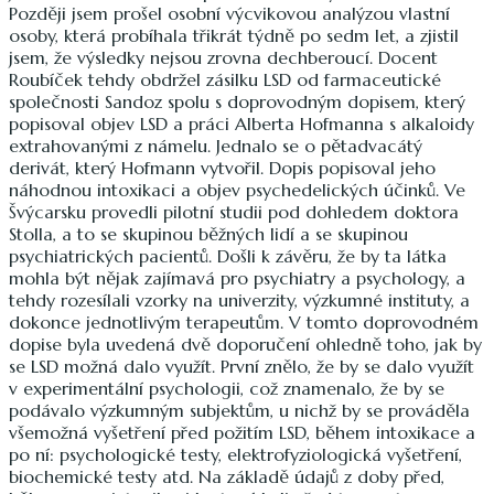
Později jsem prošel osobní výcvikovou analýzou vlastní
osoby, která probíhala třikrát týdně po sedm let, a zjistil
jsem, že výsledky nejsou zrovna dechberoucí. Docent
Roubíček tehdy obdržel zásilku LSD od farmaceutické
společnosti Sandoz spolu s doprovodným dopisem, který
popisoval objev LSD a práci Alberta Hofmanna s alkaloidy
extrahovanými z námelu. Jednalo se o pětadvacátý
derivát, který Hofmann vytvořil. Dopis popisoval jeho
náhodnou intoxikaci a objev psychedelických účinků. Ve
Švýcarsku provedli pilotní studii pod dohledem doktora
Stolla, a to se skupinou běžných lidí a se skupinou
psychiatrických pacientů. Došli k závěru, že by ta látka
mohla být nějak zajímavá pro psychiatry a psychology, a
tehdy rozesílali vzorky na univerzity, výzkumné instituty, a
dokonce jednotlivým terapeutům. V tomto doprovodném
dopise byla uvedená dvě doporučení ohledně toho, jak by
se LSD možná dalo využít. První znělo, že by se dalo využít
v experimentální psychologii, což znamenalo, že by se
podávalo výzkumným subjektům, u nichž by se prováděla
všemožná vyšetření před požitím LSD, během intoxikace a
po ní: psychologické testy, elektrofyziologická vyšetření,
biochemické testy atd. Na základě údajů z doby před,