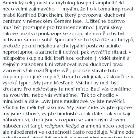
Americký religionista a mytolog Joseph Campbell řekl
něco velmi zajímavého — myslím, že ho k tomu inspiroval
hrabě Karlfried Dürckheim, který provozoval duchovní
centrum v německém Černém lese: „Užitečné božstvo
musí být prostupné pro transcendentno.“ Jinými slovy,
takové božstvo poukazuje ke zdroji, ale nemělo by být
uctíváno samo o sobě. Speciálně se to týká říše archetypů,
protože pokud nějakou archetypální postavu učiníte
neprostupnou a začnete ji uctívat, pak vytváříte situaci, v
níž spojíte skupinu lidí, kteří jsou ochotni ji vidět stejně a
stejným způsobem k ní vztahovat svou duchovní praxi.
Zároveň však rozdělujete svět, protože stavíte tuto
skupinu proti jiné skupině, která to vidí jinak, až skončíte u
výroků typu: „My jsme křesťané. Všichni by měli být
křesťany. Pro nekřesťany tu není místo. Buď vás obrátíme
na svou víru, nebo vás vyhladíme.“ Tak to chodilo v
minulosti a dále: „My jsme muslimové, vy jste nevěřící.
Všichni by měli být jako my. My jsme Židé, vy jste gójové,
my jsme sikhové, vy jste hinduisté a tak dále. Tak vznikají
náboženství, která jsou v rozporu se samotným slovem
náboženství (angl.
religion
).
Religó
znamená něco spojovat,
ale náboženství ve skutečnosti často rozděluje. Máme zde
náboženství, která lidi spojují, ale mezi nimi navzájem jsou