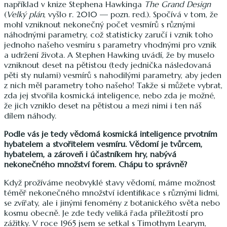
například v knize Stephena Hawkinga
The Grand Design
(
Velký plán
, vyšlo r. 2010 — pozn. red.). Spočívá v tom, že
mohl vzniknout nekonečný počet vesmírů s různými
náhodnými parametry, což statisticky zaručí i vznik toho
jednoho našeho vesmíru s parametry vhodnými pro vznik
a udržení života. A Stephen Hawking uvádí, že by muselo
vzniknout deset na pětistou (tedy jednička následovaná
pěti sty nulami) vesmírů s nahodilými parametry, aby jeden
z nich měl parametry toho našeho! Takže si můžete vybrat,
zda jej stvořila kosmická inteligence, nebo zda je možné,
že jich vzniklo deset na pětistou a mezi nimi i ten náš
dílem náhody.
Podle vás je tedy vědomá kosmická inteligence prvotním
hybatelem a stvořitelem vesmíru. Vědomí je tvůrcem,
hybatelem, a zároveň i účastníkem hry, nabývá
nekonečného množství forem. Chápu to správně?
Když prožíváme neobvyklé stavy vědomí, máme možnost
téměř nekonečného množství identifikace s různými lidmi,
se zvířaty, ale i jinými fenomény z botanického světa nebo
kosmu obecně. Je zde tedy veliká řada příležitostí pro
zážitky. V roce 1965 jsem se setkal s Timothym Learym,