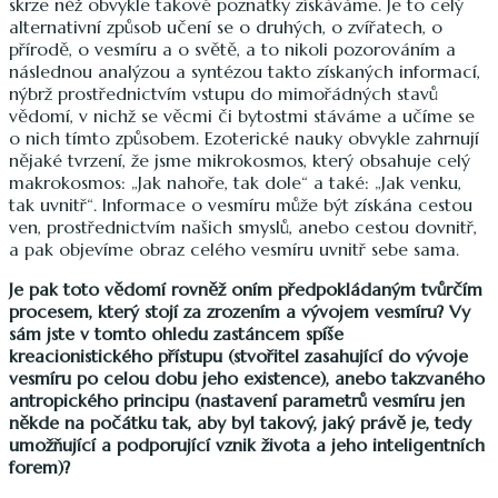
skrze něž obvykle takové poznatky získáváme. Je to celý
alternativní způsob učení se o druhých, o zvířatech, o
přírodě, o vesmíru a o světě, a to nikoli pozorováním a
následnou analýzou a syntézou takto získaných informací,
nýbrž prostřednictvím vstupu do mimořádných stavů
vědomí, v nichž se věcmi či bytostmi stáváme a učíme se
o nich tímto způsobem. Ezoterické nauky obvykle zahrnují
nějaké tvrzení, že jsme mikrokosmos, který obsahuje celý
makrokosmos: „Jak nahoře, tak dole“ a také: „Jak venku,
tak uvnitř“. Informace o vesmíru může být získána cestou
ven, prostřednictvím našich smyslů, anebo cestou dovnitř,
a pak objevíme obraz celého vesmíru uvnitř sebe sama.
Je pak toto vědomí rovněž oním předpokládaným tvůrčím
procesem, který stojí za zrozením a vývojem vesmíru? Vy
sám jste v tomto ohledu zastáncem spíše
kreacionistického přístupu (stvořitel zasahující do vývoje
vesmíru po celou dobu jeho existence), anebo takzvaného
antropického principu (nastavení parametrů vesmíru jen
někde na počátku tak, aby byl takový, jaký právě je, tedy
umožňující a podporující vznik života a jeho inteligentních
forem)?