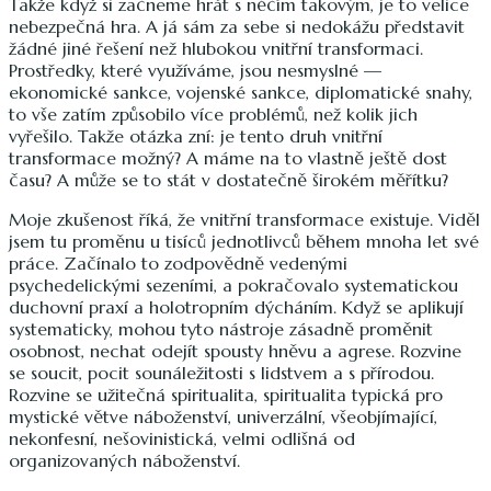
Takže když si začneme hrát s něčím takovým, je to velice
nebezpečná hra. A já sám za sebe si nedokážu představit
žádné jiné řešení než hlubokou vnitřní transformaci.
Prostředky, které využíváme, jsou nesmyslné —
ekonomické sankce, vojenské sankce, diplomatické snahy,
to vše zatím způsobilo více problémů, než kolik jich
vyřešilo. Takže otázka zní: je tento druh vnitřní
transformace možný? A máme na to vlastně ještě dost
času? A může se to stát v dostatečně širokém měřítku?
Moje zkušenost říká, že vnitřní transformace existuje. Viděl
jsem tu proměnu u tisíců jednotlivců během mnoha let své
práce. Začínalo to zodpovědně vedenými
psychedelickými sezeními, a pokračovalo systematickou
duchovní praxí a holotropním dýcháním. Když se aplikují
systematicky, mohou tyto nástroje zásadně proměnit
osobnost, nechat odejít spousty hněvu a agrese. Rozvine
se soucit, pocit sounáležitosti s lidstvem a s přírodou.
Rozvine se užitečná spiritualita, spiritualita typická pro
mystické větve náboženství, univerzální, všeobjímající,
nekonfesní, nešovinistická, velmi odlišná od
organizovaných náboženství.