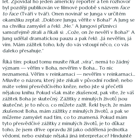
let. Zpovídal ho jeden americký reportér a ten rozhovor
byl později publikován ve filmové podobě s názvem
Face
to Face
(Tváří v tvář). Onen novinář se Junga v určitém
okamžiku zeptal: „Doktore Jungu, věříte v Boha?“ A Jung se
na chvilku zamyslel a řekl: „Ne.“ A Jungovi příznivci
samozřejmě zírali a říkali si: „Cože, on že nevěří v Boha?“ A
Jung udělal dramatickou pauzu a pak řekl: „Já nevěřím, já
vím. Mám zážitek toho, kdy do vás vstoupí něco, co vás
daleko přesahuje.“
Říká tím: pokud tomu musíte říkat „víra“, nemá to žádný
význam — věřím v Boha, nevěřím v Boha… To nic
neznamená. Věřím v reinkarnaci — nevěřím v reinkarnaci…
Mluvíte o názoru, který jste získali v původní rodině, nebo
máte velmi přesvědčivého kněze, nebo jste si přečetli
nějakou knihu. Pokud však máte zkušenost, pak víte, že váš
zážitek Boha je skutečný. Zážitky z minulých životů jsou
skutečné, je to něco, co můžete zažít. Řekl bych, že mám
zkušenost Boha, mám zážitky z minulých životů, a pak se
můžeme zamyslet nad tím, co to znamená. Pokud mám
tyto přesvědčivé zážitky z minulých životů, je to důkaz
toho, že jsem dříve opravdu žil jako oddělená jednotka
vědomí, nebo existuje nějaká jiná interpretace? Hinduisté