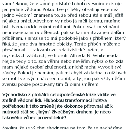
vám řeknou, že v samé podstatě tohoto vesmíru existuje
jen jediné vědomí. Pokud tvé příběhy obsahují více než
jedno vědomí, znamená to, že před sebou stále máš ještě
nějakou práci. Abychom vy nebo já měli karmu, musíme
být dvěma oddělenými entitami. Pokud však mezi námi
není esenciální oddělenost, pak se karma stává jen dalším
příběhem, s nímž se to má podobně jako s příběhem, který
říká, že jsme dva hmotné objekty. Tento příběh můžeme
přesáhnout — v kvantově-relativistické fyzice, v
mystických zážitcích, ve filosofii Alfreda N. Whiteheada…
Nejde tedy o to, zda věřím nebo nevěřím, nýbrž o to, zda
mám nějaké osobní zkušenosti, z nichž mohu vyvodit své
závěry. Pokud je nemám, pak mi chybí základna, o niž bych
se mohl ve svých názorech opřít, a ty jsou pak vždy něčím
zvenku pouze posouvány tím či oním směrem.
Východisko z globální celospolečenské krize vidíte ve
změně vědomí lidí. Hlubokou transformaci lidstva
potřebnou k této změně jste dokonce přirovnal až k
nutnosti stát se „jiným“ živočišným druhem. Je něco
takového vůbec proveditelné?
Myslím, že se všichni shodneme na tom, že se nacházíme