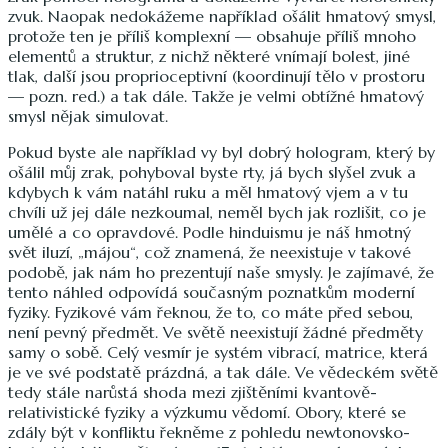
zvuk. Naopak nedokážeme například ošálit hmatový smysl,
protože ten je příliš komplexní — obsahuje příliš mnoho
elementů a struktur, z nichž některé vnímají bolest, jiné
tlak, další jsou proprioceptivní (koordinují tělo v prostoru
— pozn. red.) a tak dále. Takže je velmi obtížné hmatový
smysl nějak simulovat.
Pokud byste ale například vy byl dobrý hologram, který by
ošálil můj zrak, pohyboval byste rty, já bych slyšel zvuk a
kdybych k vám natáhl ruku a měl hmatový vjem a v tu
chvíli už jej dále nezkoumal, neměl bych jak rozlišit, co je
umělé a co opravdové. Podle hinduismu je náš hmotný
svět iluzí, „májou“, což znamená, že neexistuje v takové
podobě, jak nám ho prezentují naše smysly. Je zajímavé, že
tento náhled odpovídá současným poznatkům moderní
fyziky. Fyzikové vám řeknou, že to, co máte před sebou,
není pevný předmět. Ve světě neexistují žádné předměty
samy o sobě. Celý vesmír je systém vibrací, matrice, která
je ve své podstatě prázdná, a tak dále. Ve vědeckém světě
tedy stále narůstá shoda mezi zjištěními kvantově-
relativistické fyziky a výzkumu vědomí. Obory, které se
zdály být v konfliktu řekněme z pohledu newtonovsko-