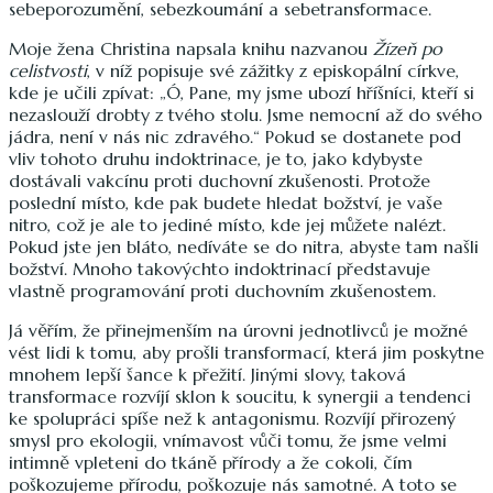
sebeporozumění, sebezkoumání a sebetransformace.
Moje žena Christina napsala knihu nazvanou
Žízeň po
celistvosti
, v níž popisuje své zážitky z episkopální církve,
kde je učili zpívat: „Ó, Pane, my jsme ubozí hříšníci, kteří si
nezaslouží drobty z tvého stolu. Jsme nemocní až do svého
jádra, není v nás nic zdravého.“ Pokud se dostanete pod
vliv tohoto druhu indoktrinace, je to, jako kdybyste
dostávali vakcínu proti duchovní zkušenosti. Protože
poslední místo, kde pak budete hledat božství, je vaše
nitro, což je ale to jediné místo, kde jej můžete nalézt.
Pokud jste jen bláto, nedíváte se do nitra, abyste tam našli
božství. Mnoho takovýchto indoktrinací představuje
vlastně programování proti duchovním zkušenostem.
Já věřím, že přinejmenším na úrovni jednotlivců je možné
vést lidi k tomu, aby prošli transformací, která jim poskytne
mnohem lepší šance k přežití. Jinými slovy, taková
transformace rozvíjí sklon k soucitu, k synergii a tendenci
ke spolupráci spíše než k antagonismu. Rozvíjí přirozený
smysl pro ekologii, vnímavost vůči tomu, že jsme velmi
intimně vpleteni do tkáně přírody a že cokoli, čím
poškozujeme přírodu, poškozuje nás samotné. A toto se