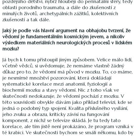
pozdějšího dětství, nýbrž hlouběji do perinatální sféry, tedy
oblasti porodního traumatu, a dále do zkušeností z
minulých životů, archetypálních zážitků, kolektivních
zkušeností a tak dále.
Jaký je podle vás hlavní argument na obhajobu tvrzení, že
vědomí je fundamentálním kosmickým jevem, a nikoliv
výsledkem materiálních neurologických procesů v lidském
mozku?
Já bych k tomu přistoupil jiným způsobem. Velice málo lidí,
včetně vědců, si uvědomuje, že nemáme vlastně žádný
důkaz pro to, že vědomí má původ v mozku. To, co máme,
je nesmírné množství pozorování, která dokládají
systematické korelace mezi anatomií, fyziologií a
biochemií mozku a stavy vědomí. Nic z toho však ve
skutečnosti nedokazuje, že vědomí pochází z mozku. V
této souvislosti obvykle dávám jako příklad televizi, kde se
jedná o podobný typ spojení. Kvalita příslušného vysílání,
jeho zvuku a obrazu, kriticky závisí na fungování
komponent, z nichž se televize skládá. Je tu tedy tato
korelace, ale tím jistě není prokázáno, že program vzniká v
té krabici. Ve skutečnosti bychom se smáli někomu, kdo by