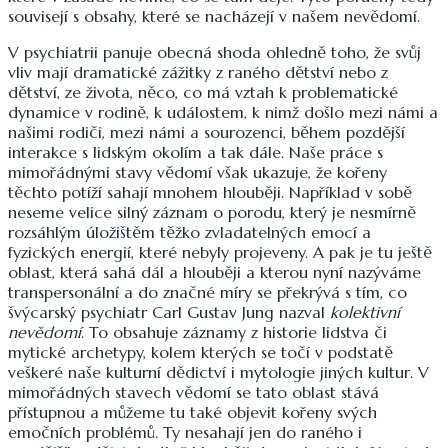
souvisejí s obsahy, které se nacházejí v našem nevědomí.
V psychiatrii panuje obecná shoda ohledně toho, že svůj
vliv mají dramatické zážitky z raného dětství nebo z
dětství, ze života, něco, co má vztah k problematické
dynamice v rodině, k událostem, k nimž došlo mezi námi a
našimi rodiči, mezi námi a sourozenci, během pozdější
interakce s lidským okolím a tak dále. Naše práce s
mimořádnými stavy vědomí však ukazuje, že kořeny
těchto potíží sahají mnohem hlouběji. Například v sobě
neseme velice silný záznam o porodu, který je nesmírně
rozsáhlým úložištěm těžko zvladatelných emocí a
fyzických energií, které nebyly projeveny. A pak je tu ještě
oblast, která sahá dál a hlouběji a kterou nyní nazýváme
transpersonální a do značné míry se překrývá s tím, co
švýcarský psychiatr Carl Gustav Jung nazval
kolektivní
nevědomí
. To obsahuje záznamy z historie lidstva či
mytické archetypy, kolem kterých se točí v podstatě
veškeré naše kulturní dědictví i mytologie jiných kultur. V
mimořádných stavech vědomí se tato oblast stává
přístupnou a můžeme tu také objevit kořeny svých
emočních problémů. Ty nesahají jen do raného i