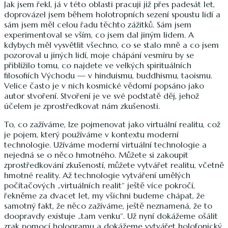
Jak jsem řekl, já v této oblasti pracuji již přes padesát let,
doprovázel jsem během holotropních sezení spoustu lidí a
sám jsem měl celou řadu těchto zážitků. Sám jsem
experimentoval se vším, co jsem dal jiným lidem. A
kdybych měl vysvětlit všechno, co se stalo mně a co jsem
pozoroval u jiných lidí, moje chápání vesmíru by se
přiblížilo tomu, co najdete ve velkých spirituálních
filosofiích Východu — v hinduismu, buddhismu, taoismu.
Velice často je v nich kosmické vědomí popsáno jako
autor stvoření. Stvoření je ve své podstatě děj, jehož
účelem je zprostředkovat nám zkušenosti.
To, co zažíváme, lze pojmenovat jako virtuální realitu, což
je pojem, který používáme v kontextu moderní
technologie. Užíváme moderní virtuální technologie a
nejedná se o něco hmotného. Můžete si zakoupit
zprostředkování zkušeností, můžete vytvářet realitu, včetně
hmotné reality. Až technologie vytváření umělých
počítačových „virtuálních realit“ ještě více pokročí,
řekněme za dvacet let, my všichni budeme chápat, že
samotný fakt, že něco zažíváme, ještě neznamená, že to
doopravdy existuje „tam venku“. Už nyní dokážeme ošálit
zrak pomocí hologramu a dokážeme vytvářet holofonický