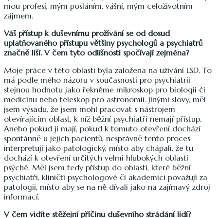
mou profesí, mým posláním, vášní, mým celoživotním
zájmem.
Váš přístup k duševnímu prožívání se od dosud
uplatňovaného přístupu většiny psychologů a psychiatrů
značně liší. V čem tyto odlišnosti spočívají zejména?
Moje práce v této oblasti byla založena na užívání LSD. To
má podle mého názoru v současnosti pro psychiatrii
stejnou hodnotu jako řekněme mikroskop pro biologii či
medicínu nebo teleskop pro astronomii. Jinými slovy, měl
jsem výsadu, že jsem mohl pracovat s nástrojem
otevírajícím oblast, k níž běžní psychiatři nemají přístup.
Anebo pokud ji mají, pokud k tomuto otevření dochází
spontánně u jejich pacientů, nesprávně tento proces
interpretují jako patologický, místo aby chápali, že tu
dochází k otevření určitých velmi hlubokých oblastí
psýché. Měl jsem tedy přístup do oblastí, které běžní
psychiatři, kliničtí psychologové či akademici považují za
patologii, místo aby se na ně dívali jako na zajímavý zdroj
informací.
V čem vidíte stěžejní příčinu duševního strádání lidí?