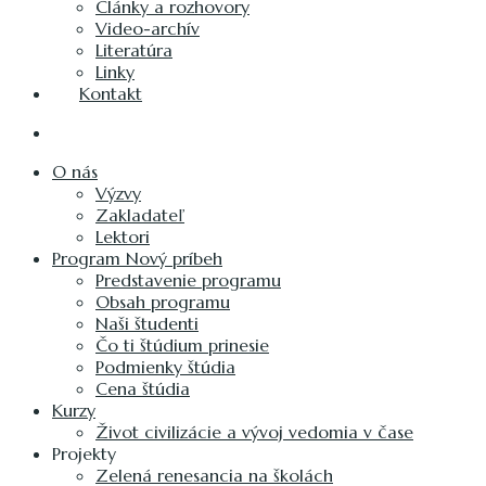
Články a rozhovory
Video-archív
Literatúra
Linky
Kontakt
O nás
Výzvy
Zakladateľ
Lektori
Program Nový príbeh
Predstavenie programu
Obsah programu
Naši študenti
Čo ti štúdium prinesie
Podmienky štúdia
Cena štúdia
Kurzy
Život civilizácie a vývoj vedomia v čase
Projekty
Zelená renesancia na školách