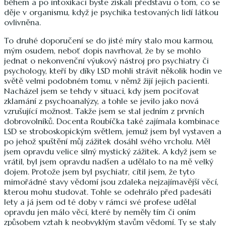
během a po intoxikaci byste získali představu o tom, co se
děje v organismu, když je psychika testovaných lidí látkou
ovlivněna.
To druhé doporučení se do jisté míry stalo mou karmou,
mým osudem, neboť dopis navrhoval, že by se mohlo
jednat o nekonvenční výukový nástroj pro psychiatry či
psychology, kteří by díky LSD mohli strávit několik hodin ve
světě velmi podobném tomu, v němž žijí jejich pacienti.
Nacházel jsem se tehdy v situaci, kdy jsem pociťovat
zklamání z psychoanalýzy, a tohle se jevilo jako nová
vzrušující možnost. Takže jsem se stal jedním z prvních
dobrovolníků. Docenta Roubíčka také zajímala kombinace
LSD se stroboskopickým světlem, jemuž jsem byl vystaven a
po jehož spuštění můj zážitek dosáhl svého vrcholu. Měl
jsem opravdu velice silný mystický zážitek. A když jsem se
vrátil, byl jsem opravdu nadšen a udělalo to na mě velký
dojem. Protože jsem byl psychiatr, cítil jsem, že tyto
mimořádné stavy vědomí jsou zdaleka nejzajímavější věcí,
kterou mohu studovat. Tohle se odehrálo před padesáti
lety a já jsem od té doby v rámci své profese udělal
opravdu jen málo věcí, které by neměly tím či oním
způsobem vztah k neobvyklým stavům vědomí. Ty se staly