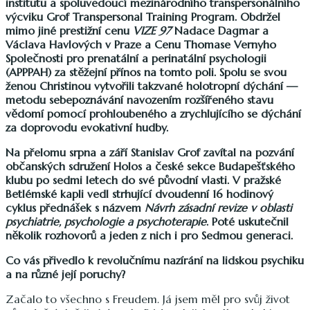
institutu a spoluvedoucí mezinárodního transpersonálního
výcviku Grof Transpersonal Training Program. Obdržel
mimo jiné prestižní cenu
VIZE 97
Nadace Dagmar a
Václava Havlových v Praze a Cenu Thomase Vernyho
Společnosti pro prenatální a perinatální psychologii
(APPPAH) za stěžejní přínos na tomto poli. Spolu se svou
ženou Christinou vytvořili takzvané holotropní dýchání —
metodu sebepoznávání navozením rozšířeného stavu
vědomí pomocí prohloubeného a zrychlujícího se dýchání
za doprovodu evokativní hudby.
Na přelomu srpna a září Stanislav Grof zavítal na pozvání
občanských sdružení Holos a české sekce Budapešťského
klubu po sedmi letech do své původní vlasti. V pražské
Betlémské kapli vedl strhující dvoudenní 16 hodinový
cyklus přednášek s názvem
Návrh zásadní revize v oblasti
psychiatrie, psychologie a psychoterapie
. Poté uskutečnil
několik rozhovorů a jeden z nich i pro Sedmou generaci.
Co vás přivedlo k revolučnímu nazírání na lidskou psychiku
a na různé její poruchy?
Začalo to všechno s Freudem. Já jsem měl pro svůj život