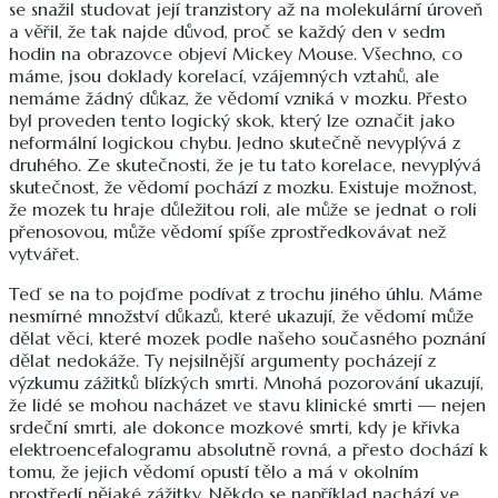
se snažil studovat její tranzistory až na molekulární úroveň
a věřil, že tak najde důvod, proč se každý den v sedm
hodin na obrazovce objeví Mickey Mouse. Všechno, co
máme, jsou doklady korelací, vzájemných vztahů, ale
nemáme žádný důkaz, že vědomí vzniká v mozku. Přesto
byl proveden tento logický skok, který lze označit jako
neformální logickou chybu. Jedno skutečně nevyplývá z
druhého. Ze skutečnosti, že je tu tato korelace, nevyplývá
skutečnost, že vědomí pochází z mozku. Existuje možnost,
že mozek tu hraje důležitou roli, ale může se jednat o roli
přenosovou, může vědomí spíše zprostředkovávat než
vytvářet.
Teď se na to pojďme podívat z trochu jiného úhlu. Máme
nesmírné množství důkazů, které ukazují, že vědomí může
dělat věci, které mozek podle našeho současného poznání
dělat nedokáže. Ty nejsilnější argumenty pocházejí z
výzkumu zážitků blízkých smrti. Mnohá pozorování ukazují,
že lidé se mohou nacházet ve stavu klinické smrti — nejen
srdeční smrti, ale dokonce mozkové smrti, kdy je křivka
elektroencefalogramu absolutně rovná, a přesto dochází k
tomu, že jejich vědomí opustí tělo a má v okolním
prostředí nějaké zážitky. Někdo se například nachází ve