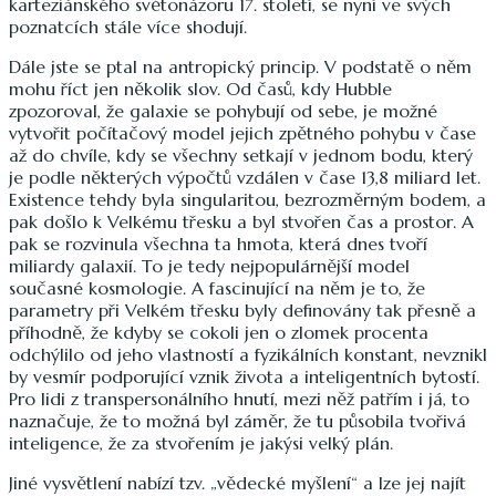
karteziánského světonázoru 17. století, se nyní ve svých
poznatcích stále více shodují.
Dále jste se ptal na antropický princip. V podstatě o něm
mohu říct jen několik slov. Od časů, kdy Hubble
zpozoroval, že galaxie se pohybují od sebe, je možné
vytvořit počítačový model jejich zpětného pohybu v čase
až do chvíle, kdy se všechny setkají v jednom bodu, který
je podle některých výpočtů vzdálen v čase 13,8 miliard let.
Existence tehdy byla singularitou, bezrozměrným bodem, a
pak došlo k Velkému třesku a byl stvořen čas a prostor. A
pak se rozvinula všechna ta hmota, která dnes tvoří
miliardy galaxií. To je tedy nejpopulárnější model
současné kosmologie. A fascinující na něm je to, že
parametry při Velkém třesku byly definovány tak přesně a
příhodně, že kdyby se cokoli jen o zlomek procenta
odchýlilo od jeho vlastností a fyzikálních konstant, nevznikl
by vesmír podporující vznik života a inteligentních bytostí.
Pro lidi z transpersonálního hnutí, mezi něž patřím i já, to
naznačuje, že to možná byl záměr, že tu působila tvořivá
inteligence, že za stvořením je jakýsi velký plán.
Jiné vysvětlení nabízí tzv. „vědecké myšlení“ a lze jej najít