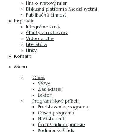
Hra o svetový mier
Diskusná platforma Medzi svetmi
Publikačná činnosť
Inšpirácie
Integrálne školy
Články a rozhovory
Video-archív
Literatúra
Linky
Kontakt
Menu
O nás
Výzvy
Zakladateľ
Lektori
Program Nový príbeh
Predstavenie programu
Obsah programu
Naši študenti
Čo ti štúdium prinesie
Podmienky štúdia