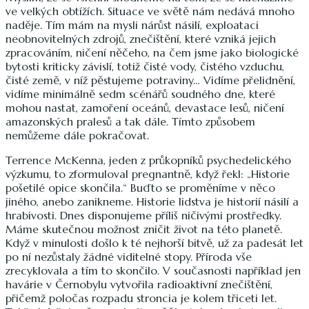
ve velkých obtížích. Situace ve světě nám nedává mnoho
naděje. Tím mám na mysli nárůst násilí, exploataci
neobnovitelných zdrojů, znečištění, které vzniká jejich
zpracováním, ničení něčeho, na čem jsme jako biologické
bytosti kriticky závislí, totiž čisté vody, čistého vzduchu,
čisté země, v níž pěstujeme potraviny… Vidíme přelidnění,
vidíme minimálně sedm scénářů soudného dne, které
mohou nastat, zamoření oceánů, devastace lesů, ničení
amazonských pralesů a tak dále. Tímto způsobem
nemůžeme dále pokračovat.
Terrence McKenna, jeden z průkopníků psychedelického
výzkumu, to zformuloval pregnantně, když řekl: „Historie
pošetilé opice skončila.“ Buďto se proměníme v něco
jiného, anebo zanikneme. Historie lidstva je historií násilí a
hrabivosti. Dnes disponujeme příliš ničivými prostředky.
Máme skutečnou možnost zničit život na této planetě.
Když v minulosti došlo k té nejhorší bitvě, už za padesát let
po ní nezůstaly žádné viditelné stopy. Příroda vše
zrecyklovala a tím to skončilo. V současnosti například jen
havárie v Černobylu vytvořila radioaktivní znečištění,
přičemž poločas rozpadu stroncia je kolem třiceti let.