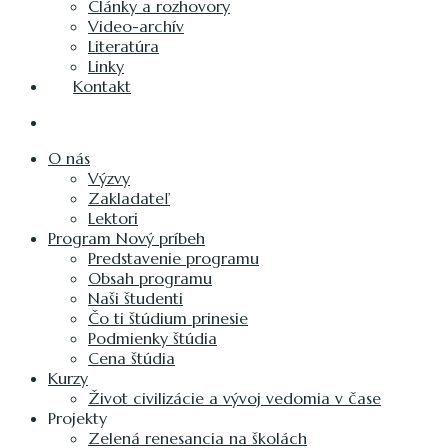
Články a rozhovory
Video-archív
Literatúra
Linky
Kontakt
O nás
Výzvy
Zakladateľ
Lektori
Program Nový príbeh
Predstavenie programu
Obsah programu
Naši študenti
Čo ti štúdium prinesie
Podmienky štúdia
Cena štúdia
Kurzy
Život civilizácie a vývoj vedomia v čase
Projekty
Zelená renesancia na školách