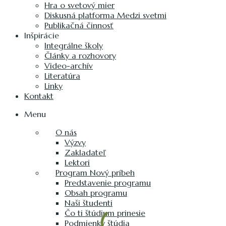
Hra o svetový mier
Diskusná platforma Medzi svetmi
Publikačná činnosť
Inšpirácie
Integrálne školy
Články a rozhovory
Video-archív
Literatúra
Linky
Kontakt
Menu
O nás
Výzvy
Zakladateľ
Lektori
Program Nový príbeh
Predstavenie programu
Obsah programu
Naši študenti
Čo ti štúdium prinesie
Podmienky štúdia