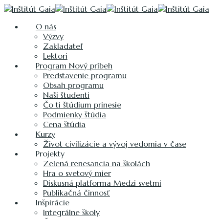
O nás
Výzvy
Zakladateľ
Lektori
Program Nový príbeh
Predstavenie programu
Obsah programu
Naši študenti
Čo ti štúdium prinesie
Podmienky štúdia
Cena štúdia
Kurzy
Život civilizácie a vývoj vedomia v čase
Projekty
Zelená renesancia na školách
Hra o svetový mier
Diskusná platforma Medzi svetmi
Publikačná činnosť
Inšpirácie
Integrálne školy